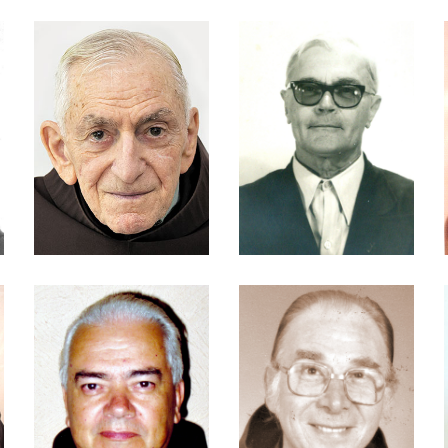
Pasquali
Frei Arnaldo Novak
Frei Aristides Luiz
Dalmédico
Frei Augusto Koenig
Frei Aymoré