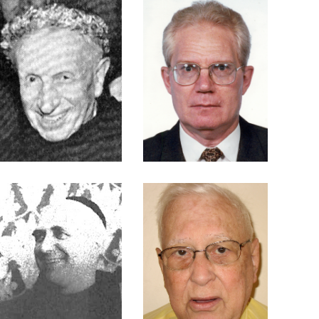
Ruedíger
Nogara
Frei Conrado
Frei Constâncio
da Silva
Frei Dâmaso Venker
Frei Danilo Marques