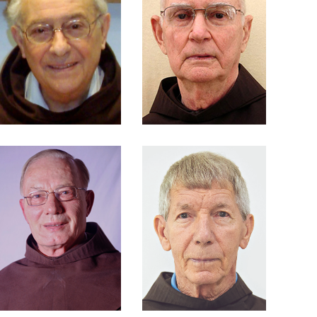
Andrietta
Fernandes Rosolém
Frei Antônio
Frei Antônio
Ferreira
Frei Antônio Moser
Frei Antônio Otávio