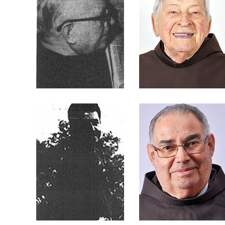
Hachmann
München
Frei Anastácio
Frei Anselmo Julio
Fernando Fabreti
Rodrigues
Frei Antônio
Frei Antônio Lopes