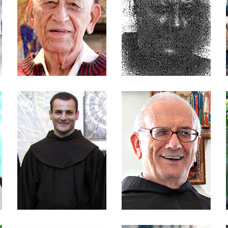
Lima
Frei Celso Dreiling
Frei Cássio Vieira de
Cananéa
Frei Cláudio Guski
Frei Claudinei