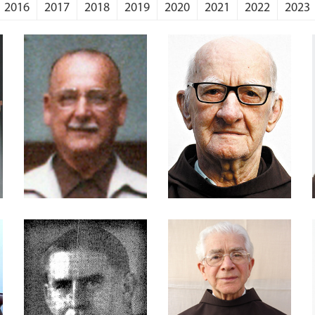
2016
2017
2018
2019
2020
2021
2022
2023
Dr. Ary Carvalho
Frei Abel Schneider
Wutkowski
Salvador Piccolo
Frei Afonso
Frei Agostinho