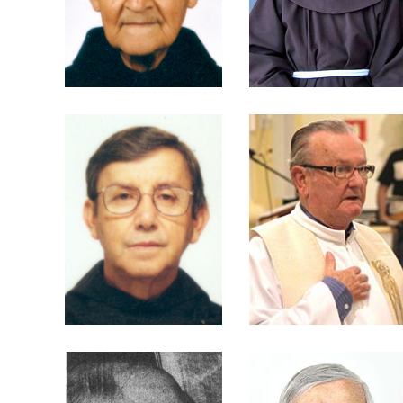
Broering
Frei Albino Kops
Frei Alécio Antonio