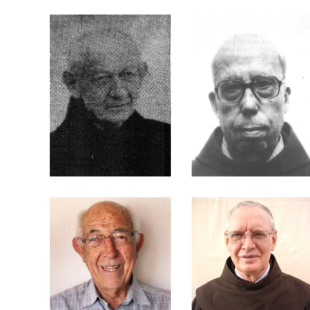
Schaefer
Frei Aparício Vieira
Frei Antonio
Sant’Ana
Frei Atílio Abati
Frei Ascânio