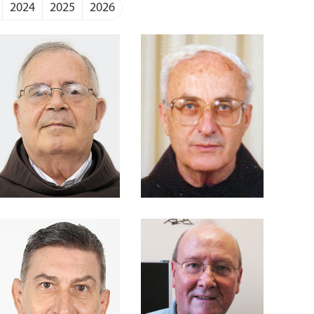
2024
2025
2026
Antunes
Kornfeld
Frei Abílio Amaral
Frei Adalberto
Beckhäuser
Frei Aladim Uber
Frei Alberto