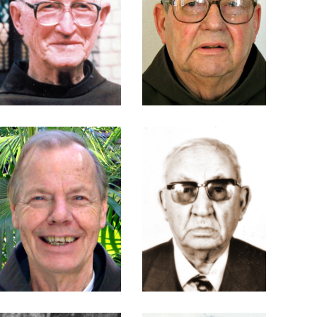
Feldkircher
de Faria
Frei Celso
Frei Celso Francisco
Kesselmeier
Pasinski
Frei Clemente
Frei Clementino