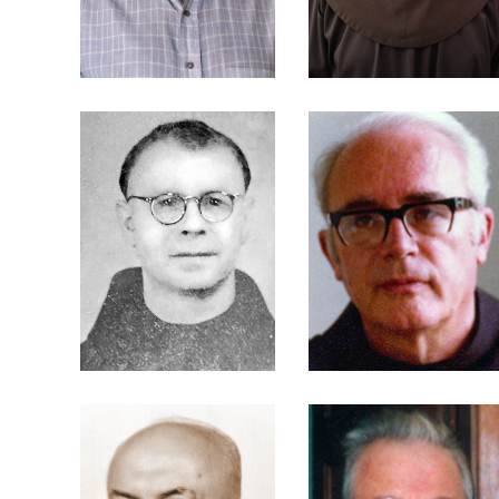
Hormuth
Kloppenburg
Frei Boaventura
Frei Boaventura