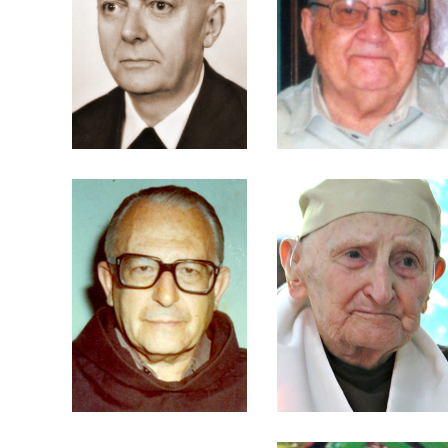
Frei Carlos Schmitt
Frei Carmelo Surian
Novaes
Frei Ciríaco Tokarski
Frei Celso Horta