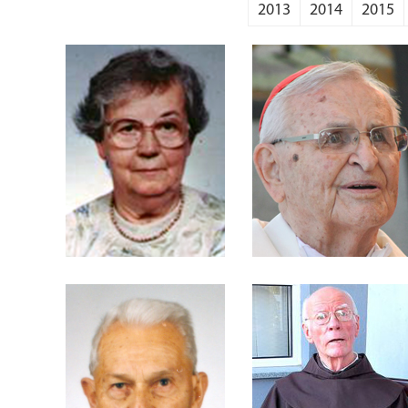
2013
2014
2015
Arns
Alice da Silva Ramos
Dom Paulo Evaristo
Schneider
Vogel
Frei Adolfo
Frei Afonso Vicente