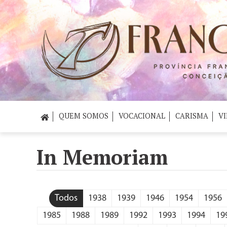
QUEM SOMOS
VOCACIONAL
CARISMA
VI
In Memoriam
Todos
1938
1939
1946
1954
1956
1985
1988
1989
1992
1993
1994
19