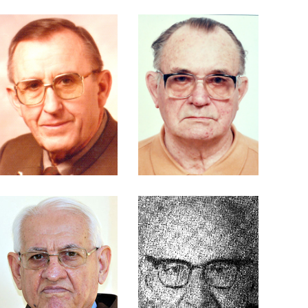
Hoffrogge
Frei Arnoldo Stock
Frei Arnulfo
Francisco Ansolin
Merschbrock
Frei Benjamim
Frei Bertoldo