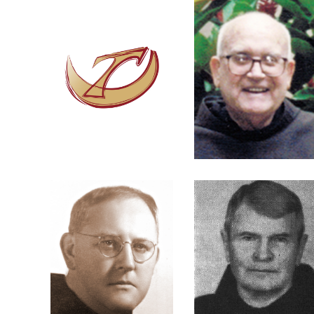
Lohmann
Gilbert
Frei Clêofas
Frei Columbano
Koser
Kösler
Frei Constantino
Frei Corbiniano