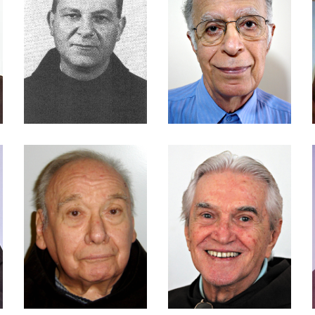
Alexandre Nader
Frei Anselmo Thiele
Frei Antônio
Bonino Gasparini
Koneski
Frei Antônio Luiz
Frei Antonio Marcos