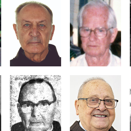
Lindmeier
Rosbach
Frei Conrado
Frei Conrado
Romag
Munaretto
Frei Dagoberto
Frei Dalvino