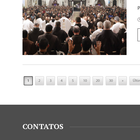
P
1
2
3
4
5
10
20
30
»
Últi
CONTATOS