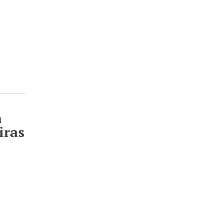
m
iras