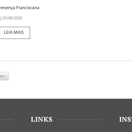
resença Franciscana
03/08/2026
LEIA MAIS
ma »
LINKS
IN