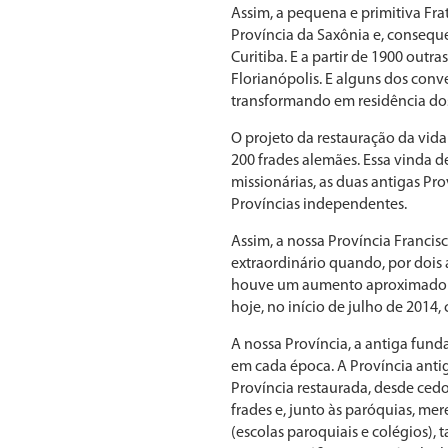
Assim, a pequena e primitiva Fr
Província da Saxônia e, consequ
Curitiba. E a partir de 1900 out
Florianópolis. E alguns dos con
transformando em residência dos
O projeto da restauração da vida
200 frades alemães. Essa vinda de
missionárias, as duas antigas Pr
Províncias independentes.
Assim, a nossa Província Francis
extraordinário quando, por dois 
houve um aumento aproximado de 
hoje, no início de julho de 2014
A nossa Província, a antiga funda
em cada época. A Província antig
Província restaurada, desde cedo
frades e, junto às paróquias, m
(escolas paroquiais e colégios), 