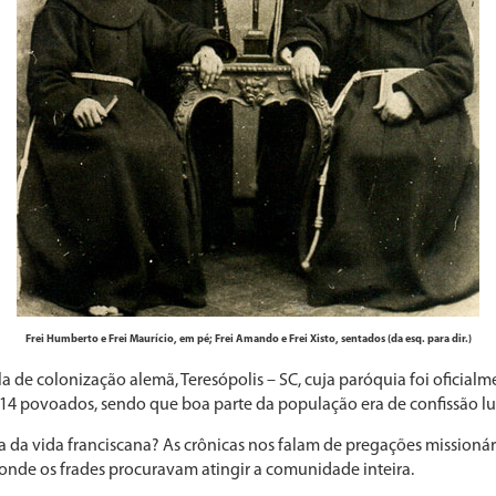
Frei Humberto e Frei Maurício, em pé; Frei Amando e Frei Xisto, sentados (da esq. para dir.)
 de colonização alemã, Teresópolis – SC, cuja paróquia foi oficialm
14 povoados, sendo que boa parte da população era de confissão lu
 da vida franciscana? As crônicas nos falam de pregações missionár
onde os frades procuravam atingir a comunidade inteira.