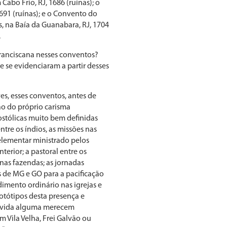
abo Frio, RJ, 1686 (ruínas); o
1691 (ruínas); e o Convento do
, na Baía da Guanabara, RJ, 1704
.
ranciscana nesses conventos?
e se evidenciaram a partir desses
s, esses conventos, antes de
ão do próprio carisma
ostólicas muito bem definidas
ntre os índios, as missões nas
 elementar ministrado pelos
nterior; a pastoral entre os
 nas fazendas; as jornadas
s de MG e GO para a pacificação
imento ordinário nas igrejas e
otótipos desta presença e
dúvida alguma merecem
m Vila Velha, Frei Galvão ou