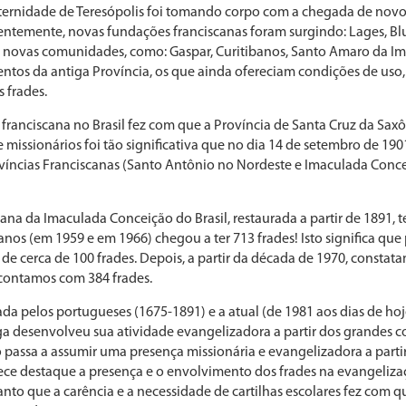
aternidade de Teresópolis foi tomando corpo com a chegada de novos
entemente, novas fundações franciscanas foram surgindo: Lages, Bl
ras novas comunidades, como: Gaspar, Curitibanos, Santo Amaro da Im
ventos da antiga Província, os que ainda ofereciam condições de us
 frades.
 franciscana no Brasil fez com que a Província de Santa Cruz da Sax
 missionários foi tão significativa que no dia 14 de setembro de 190
ovíncias Franciscanas (Santo Antônio no Nordeste e Imaculada Conce
cana da Imaculada Conceição do Brasil, restaurada a partir de 1891
anos (em 1959 e em 1966) chegou a ter 713 frades! Isto significa qu
cerca de 100 frades. Depois, a partir da década de 1970, constat
, contamos com 384 frades.
da pelos portugueses (1675-1891) e a atual (de 1981 aos dias de hoje)
a desenvolveu sua atividade evangelizadora a partir dos grandes co
 passa a assumir uma presença missionária e evangelizadora a parti
erece destaque a presença e o envolvimento dos frades na evangeliz
tanto que a carência e a necessidade de cartilhas escolares fez com 