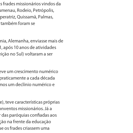
 frades missionários vindos da
umenau, Rodeio, Petrópolis,
peratriz, Quissamã, Palmas,
o, também foram se
ônia, Alemanha, enviasse mais de
1, após 10 anos de atividades
ição no Sul) voltaram a ser
, teve um crescimento numérico
e praticamente a cada década
amos um declínio numérico e
, teve características próprias
nventos missionários. Já a
r das paróquias confiadas aos
ação na frente da educação
que os frades criassem uma