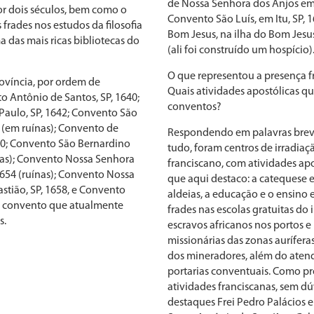
de Nossa Senhora dos Anjos em C
or dois séculos, bem como o
Convento São Luís, em Itu, SP, 
frades nos estudos da filosofia
Bom Jesus, na ilha do Bom Jesus
a das mais ricas bibliotecas do
(ali foi construído um hospício)
O que representou a presença f
ovíncia, por ordem de
Quais atividades apostólicas qu
o Antônio de Santos, SP, 1640;
conventos?
aulo, SP, 1642; Convento São
 (em ruínas); Convento de
Respondendo em palavras breve
50; Convento São Bernardino
tudo, foram centros de irradiaç
ínas); Convento Nossa Senhora
franciscano, com atividades ap
654 (ruínas); Convento Nossa
que aqui destaco: a catequese e
tião, SP, 1658, e Convento
aldeias, a educação e o ensino
4, convento que atualmente
frades nas escolas gratuitas do i
s.
escravos africanos nos portos e
missionárias das zonas aurífera
dos mineradores, além do atend
portarias conventuais. Como pr
atividades franciscanas, sem 
destaques Frei Pedro Palácios e