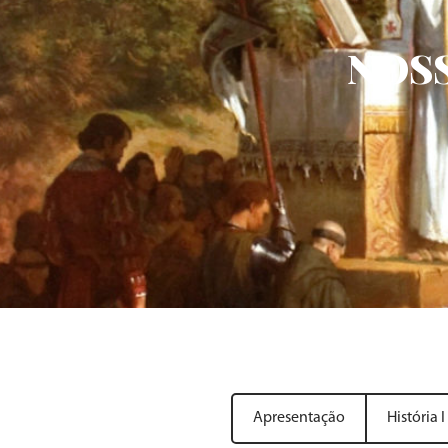
NOSS
Apresentação
História I