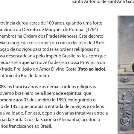
Santo Antônio de Sant’Ana Galv
rovíncia durou cerca de 100 anos, quando uma forte
 advinda do Decreto de Marquês de Pombal (1764)
membros na Ordem dos Frades Menores. Este decreto,
Mas o auge da crise começou com o decreto de 18 de
pção de noviços para todas as ordens religiosas no
iosa desencadeada pelo Império Brasileiro fez com que
reduzisse a apenas nove frades e a nossa Província da
frade, Frei João do Amor Divino Costa
(foto ao lado)
,
ntônio do Rio de Janeiro.
88, os franciscanos e as demais ordens religiosas
verno brasileiro pela liberdade espiritual que
omente aos 07 de janeiro de 1890, extinguindo o
io de 1855 que proibia a entrada de noviços e ordens
ua validade. Por isso, depois de várias tratativas entre a
íncia da Santa Cruz da Saxônia (Alemanha) aceitou o
ios franciscanos ao Brasil.