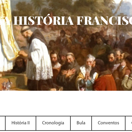
A HISTÓRIA FRANCI
História II
Cronologia
Bula
Conventos