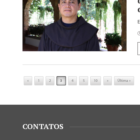
«
1
2
3
4
5
10
»
Última »
CONTATOS