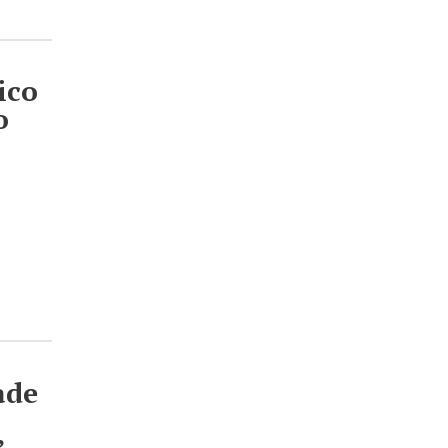
ico
o
ade