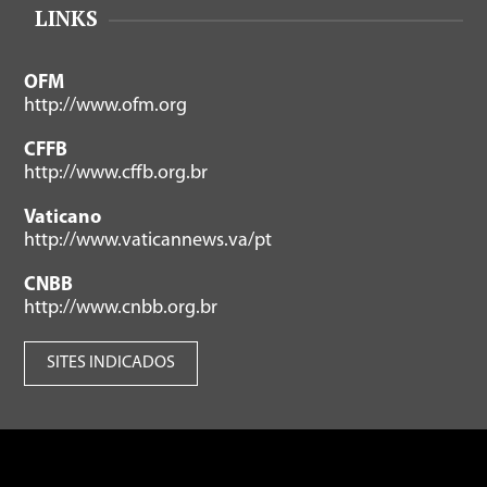
LINKS
OFM
http://www.ofm.org
CFFB
http://www.cffb.org.br
Vaticano
http://www.vaticannews.va/pt
CNBB
http://www.cnbb.org.br
SITES INDICADOS