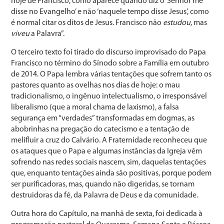
hoje de Francisco, como aparece quando diz o ‘Senhor me
disse no Evangelho’ e não ‘naquele tempo disse Jesus’, como
é normal citar os ditos de Jesus. Francisco não
estudou
, mas
viveu
a Palavra”.
O terceiro texto foi tirado do discurso improvisado do Papa
Francisco no término do Sínodo sobre a Família em outubro
de 2014. O Papa lembra várias tentações que sofrem tanto os
pastores quanto as ovelhas nos dias de hoje: o mau
tradicionalismo, o ingênuo intelectualismo, o irresponsável
liberalismo (que a moral chama de laxismo), a falsa
segurança em “verdades” transformadas em dogmas, as
abobrinhas na pregação do catecismo e a tentação de
melifluir a cruz do Calvário. A Fraternidade reconheceu que
os ataques que o Papa e algumas instâncias da Igreja vêm
sofrendo nas redes sociais nascem, sim, daquelas tentações
que, enquanto tentações ainda são positivas, porque podem
ser purificadoras, mas, quando não digeridas, se tornam
destruidoras da fé, da Palavra de Deus e da comunidade.
Outra hora do Capítulo, na manhã de sexta, foi dedicada à