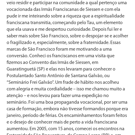
veio residir e participar na comunidade a qual pertenço uma
vocacionada das Irmãs Franciscanas de Siessen e com ela
pude ir me inteirando sobre a riqueza que a espiritualidade
franciscana transmitia, começando pelo Tau, um elemento
que ela usava e me despertou curiosidade. Depois fui ler e
saber mais sobre São Francisco, sobre o despojar-se e acolher
o fragilizado e, especialmente, sobre a fraternidade. Essas
marcas de São Francisco foram me motivando a uma
conversão. Conheci os franciscanos em uma visita que
fizemos ao Convento das Irmãs de Siessen, em
Guaratinguetá (SP) e elas nos levaram para conhecer o
Postulantado Santo Antônio de Santana Galvão, ou
“Seminário Frei Galvão”. Um frade de hábito nos acolheu
com alegria e muita cordialidade – isso me chamou muito a
atenção – e nos levou para fazer uma expedição no
seminário. Foi uma boa propaganda vocacional, por ser uma
casa de formação, embora não tivesse formandos porque era
janeiro, período de férias. Os encaminhamentos foram feitos
e o desejo de conhecer mais de perto a vida franciscana
aumentou. Em 2005, com 15 anos, comecei os encontros na