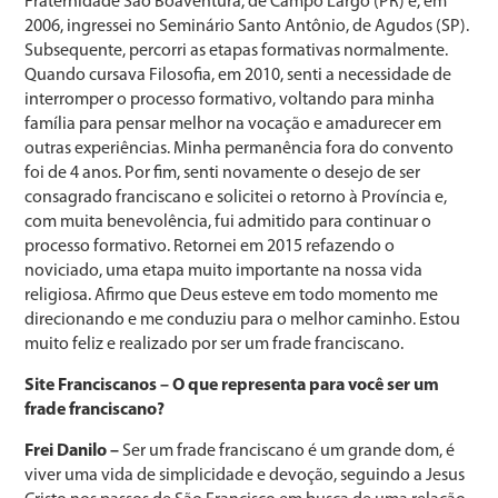
Fraternidade São Boaventura, de Campo Largo (PR) e, em
2006, ingressei no Seminário Santo Antônio, de Agudos (SP).
Subsequente, percorri as etapas formativas normalmente.
Quando cursava Filosofia, em 2010, senti a necessidade de
interromper o processo formativo, voltando para minha
família para pensar melhor na vocação e amadurecer em
outras experiências. Minha permanência fora do convento
foi de 4 anos. Por fim, senti novamente o desejo de ser
consagrado franciscano e solicitei o retorno à Província e,
com muita benevolência, fui admitido para continuar o
processo formativo. Retornei em 2015 refazendo o
noviciado, uma etapa muito importante na nossa vida
religiosa. Afirmo que Deus esteve em todo momento me
direcionando e me conduziu para o melhor caminho. Estou
muito feliz e realizado por ser um frade franciscano.
Site Franciscanos – O que representa para você ser um
frade franciscano?
Frei Danilo –
Ser um frade franciscano é um grande dom, é
viver uma vida de simplicidade e devoção, seguindo a Jesus