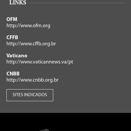
LINKS
OFM
http://www.ofm.org
CFFB
http://www.cffb.org.br
Vaticano
http://www.vaticannews.va/pt
CNBB
http://www.cnbb.org.br
SITES INDICADOS