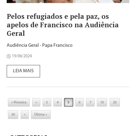
Pelos refugiados e pela paz, os
apelos de Francisco na Audiência
Geral
Audiência Geral - Papa Francisco
19/06/2024
LEIA MAIS
« Primeira
«
3
4
5
6
7
10
20
30
»
Última »