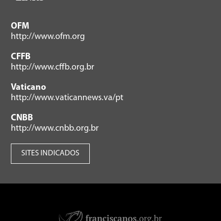
OFM
http://www.ofm.org
CFFB
http://www.cffb.org.br
Vaticano
http://www.vaticannews.va/pt
CNBB
http://www.cnbb.org.br
SITES INDICADOS