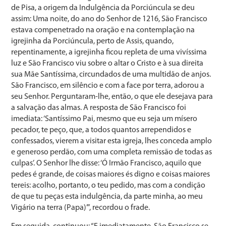
de Pisa, a origem da Indulgência da Porciúncula se deu
assim: Uma noite, do ano do Senhor de 1216, São Francisco
estava compenetrado na oração e na contemplação na
igrejinha da Porciúncula, perto de Assis, quando,
repentinamente, a igrejinha ficou repleta de uma vivíssima
luz e São Francisco viu sobre o altar o Cristo e à sua direita
sua Mãe Santíssima, circundados de uma multidão de anjos.
São Francisco, em silêncio e com a face por terra, adorou a
seu Senhor. Perguntaram-lhe, então, o que ele desejava para
a salvação das almas. A resposta de São Francisco foi
imediata: ‘Santíssimo Pai, mesmo que eu seja um mísero
pecador, te peço, que, a todos quantos arrependidos e
confessados, vierem a visitar esta igreja, lhes conceda amplo
e generoso perdão, com uma completa remissão de todas as
culpas’. O Senhor lhe disse: ‘Ó Irmão Francisco, aquilo que
pedes é grande, de coisas maiores és digno e coisas maiores
tereis: acolho, portanto, o teu pedido, mas com a condição
de que tu peças esta indulgência, da parte minha, ao meu
Vigário na terra (Papa)’”, recordou o frade.