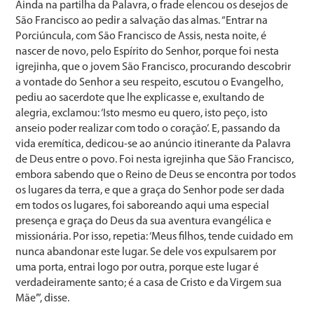
Ainda na partilha da Palavra, o frade elencou os desejos de
São Francisco ao pedir a salvação das almas. “Entrar na
Porciúncula, com São Francisco de Assis, nesta noite, é
nascer de novo, pelo Espírito do Senhor, porque foi nesta
igrejinha, que o jovem São Francisco, procurando descobrir
a vontade do Senhor a seu respeito, escutou o Evangelho,
pediu ao sacerdote que lhe explicasse e, exultando de
alegria, exclamou: ‘Isto mesmo eu quero, isto peço, isto
anseio poder realizar com todo o coração’. E, passando da
vida eremítica, dedicou-se ao anúncio itinerante da Palavra
de Deus entre o povo. Foi nesta igrejinha que São Francisco,
embora sabendo que o Reino de Deus se encontra por todos
os lugares da terra, e que a graça do Senhor pode ser dada
em todos os lugares, foi saboreando aqui uma especial
presença e graça do Deus da sua aventura evangélica e
missionária. Por isso, repetia: ‘Meus filhos, tende cuidado em
nunca abandonar este lugar. Se dele vos expulsarem por
uma porta, entrai logo por outra, porque este lugar é
verdadeiramente santo; é a casa de Cristo e da Virgem sua
Mãe’”, disse.