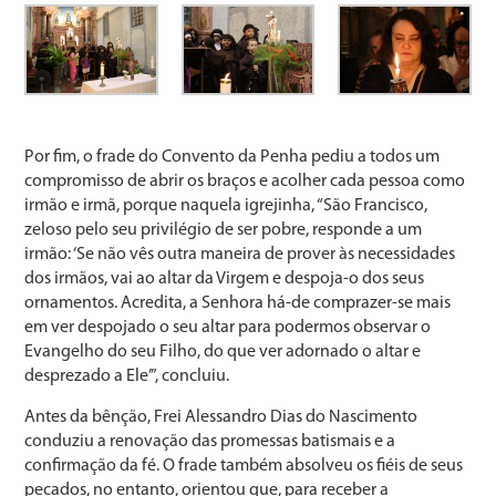
Por fim, o frade do Convento da Penha pediu a todos um
compromisso de abrir os braços e acolher cada pessoa como
irmão e irmã, porque naquela igrejinha, “São Francisco,
zeloso pelo seu privilégio de ser pobre, responde a um
irmão: ‘Se não vês outra maneira de prover às necessidades
dos irmãos, vai ao altar da Virgem e despoja-o dos seus
ornamentos. Acredita, a Senhora há-de comprazer-se mais
em ver despojado o seu altar para podermos observar o
Evangelho do seu Filho, do que ver adornado o altar e
desprezado a Ele’”, concluiu.
Antes da bênção, Frei Alessandro Dias do Nascimento
conduziu a renovação das promessas batismais e a
confirmação da fé. O frade também absolveu os fiéis de seus
pecados, no entanto, orientou que, para receber a