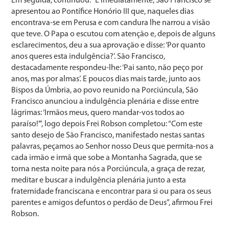
Em seguida, continuou: “E imediatamente, São Francisco se
apresentou ao Pontífice Honório III que, naqueles dias
encontrava-se em Perusa e com candura lhe narrou a visão
que teve. O Papa o escutou com atenção e, depois de alguns
esclarecimentos, deu a sua aprovação e disse: ‘Por quanto
anos queres esta indulgência?’. São Francisco,
destacadamente respondeu-lhe: ‘Pai santo, não peço por
anos, mas por almas’. E poucos dias mais tarde, junto aos
Bispos da Úmbria, ao povo reunido na Porciúncula, São
Francisco anunciou a indulgência plenária e disse entre
lágrimas: ‘Irmãos meus, quero mandar-vos todos ao
paraíso!’”, logo depois Frei Robson completou: “Com este
santo desejo de São Francisco, manifestado nestas santas
palavras, peçamos ao Senhor nosso Deus que permita-nos a
cada irmão e irmã que sobe a Montanha Sagrada, que se
torna nesta noite para nós a Porciúncula, a graça de rezar,
meditar e buscar a indulgência plenária junto a esta
fraternidade franciscana e encontrar para si ou para os seus
parentes e amigos defuntos o perdão de Deus”, afirmou Frei
Robson.