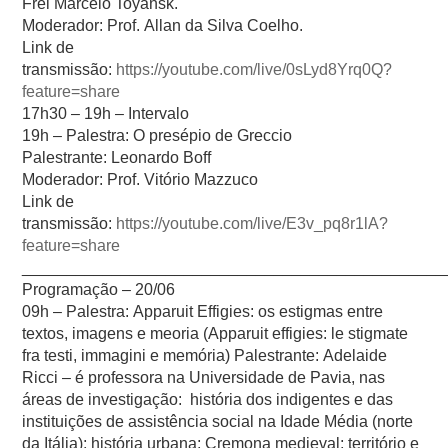
Frei Marcelo Toyansk.
Moderador: Prof. Allan da Silva Coelho.
Link de
transmissão
:
https://youtube.com/live/0sLyd8Yrq0Q?
feature=share
17h30 – 19h –
Intervalo
19h –
Palestra: O presépio de Greccio
Palestrante:
Leonardo Boff
Moderador:
Prof. Vitório Mazzuco
Link de
transmissão:
https://youtube.com/live/E3v_pq8r1lA?
feature=share
_______________________________________________
Programação – 20/06
09h – Palestra:
Apparuit Effigies: os estigmas entre
textos, imagens e meoria (Apparuit effigies: le stigmate
fra testi, immagini e memória) Palestrante: Adelaide
Ricci – é professora na Universidade de Pavia, nas
áreas de investigação: história dos indigentes e das
instituições de assistência social na Idade Média (norte
da Itália); história urbana; Cremona medieval; território e