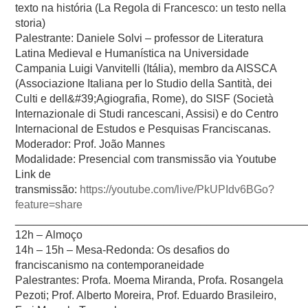
texto na história (La Regola di Francesco: un testo nella
storia)
Palestrante:
Daniele Solvi – professor de Literatura
Latina Medieval e Humanística na Universidade
Campania Luigi Vanvitelli (Itália), membro da AISSCA
(Associazione Italiana per lo Studio della Santità, dei
Culti e dell&#39;Agiografia, Rome), do SISF (Società
Internazionale di Studi rancescani, Assisi) e do Centro
Internacional de Estudos e Pesquisas Franciscanas.
Moderador:
Prof. João Mannes
Modalidade:
Presencial com transmissão via Youtube
Link de
transmissão:
https://youtube.com/live/PkUPIdv6BGo?
feature=share
_______________________________________________
12h – Almoço
14h – 15h –
Mesa-Redonda: Os desafios do
franciscanismo na contemporaneidade
Palestrantes:
Profa. Moema Miranda, Profa. Rosangela
Pezoti; Prof. Alberto Moreira, Prof. Eduardo Brasileiro,