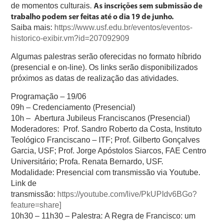
de momentos culturais.
As inscrições sem submissão de
trabalho podem ser feitas até o dia 19 de junho.
Saiba mais:
https://www.usf.edu.br/eventos/eventos-
historico-exibir.vm?id=207092909
Algumas palestras serão oferecidas no formato híbrido
(presencial e on-line). Os links serão disponibilizados
próximos as datas de realização das atividades.
Programação – 19/06
09h –
Credenciamento (Presencial)
10h –
Abertura Jubileus Franciscanos (Presencial)
Moderadores:
Prof. Sandro Roberto da Costa, Instituto
Teológico Franciscano – ITF; Prof. Gilberto Gonçalves
Garcia, USF; Prof. Jorge Apóstolos Siarcos, FAE Centro
Universitário; Profa. Renata Bernardo, USF.
Modalidade: Presencial com transmissão via Youtube.
Link de
transmissão:
https://youtube.com/live/PkUPIdv6BGo?
feature=share]
10h30 – 11h30 –
Palestra: A Regra de Francisco: um