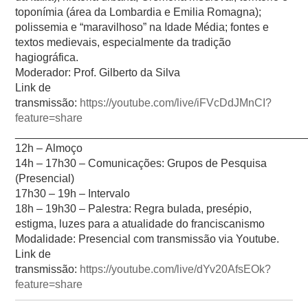
toponímia (área da Lombardia e Emilia Romagna);
polissemia e “maravilhoso” na Idade Média; fontes e
textos medievais, especialmente da tradição
hagiográfica.
Moderador:
Prof. Gilberto da Silva
Link de
transmissão:
https://youtube.com/live/iFVcDdJMnCI?
feature=share
_______________________________________________
12h –
Almoço
14h – 17h30 –
Comunicações: Grupos de Pesquisa
(Presencial)
17h30 – 19h –
Intervalo
18h – 19h30 –
Palestra: Regra bulada, presépio,
estigma, luzes para a atualidade do franciscanismo
Modalidade:
Presencial com transmissão via Youtube.
Link de
transmissão:
https://youtube.com/live/dYv20AfsEOk?
feature=share