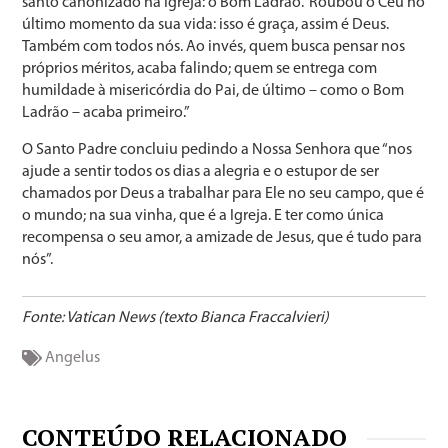
santo canonizado na Igreja: o Bom Ladrão. ‘Roubou o Céu no
último momento da sua vida: isso é graça, assim é Deus.
Também com todos nós. Ao invés, quem busca pensar nos
próprios méritos, acaba falindo; quem se entrega com
humildade à misericórdia do Pai, de último – como o Bom
Ladrão – acaba primeiro.”
O Santo Padre concluiu pedindo a Nossa Senhora que “nos
ajude a sentir todos os dias a alegria e o estupor de ser
chamados por Deus a trabalhar para Ele no seu campo, que é
o mundo; na sua vinha, que é a Igreja. E ter como única
recompensa o seu amor, a amizade de Jesus, que é tudo para
nós”.
Fonte: Vatican News (texto Bianca Fraccalvieri)
Angelus
CONTEÚDO RELACIONADO