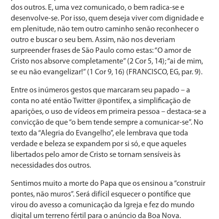
dos outros. E, uma vez comunicado, o bem radica-se e
desenvolve-se. Por isso, quem deseja viver com dignidade e
em plenitude, não tem outro caminho senão reconhecer o
outro e buscar o seu bem. Assim, não nos deveriam
surpreender frases de São Paulo como estas: “O amor de
Cristo nos absorve completamente” (2 Cor 5, 14); “ai de mim,
se eu não evangelizar!” (1 Cor 9, 16) (FRANCISCO, EG, par. 9).
Entre os inúmeros gestos que marcaram seu papado – a
conta no até então Twitter @pontifex, a simplificação de
aparições, o uso de vídeos em primeira pessoa – destaca-se a
convicção de que “o bem tende sempre a comunicar-se”. No
texto da “Alegria do Evangelho”, ele lembrava que toda
verdade e beleza se expandem por si só, e que aqueles
libertados pelo amor de Cristo se tornam sensíveis às
necessidades dos outros.
Sentimos muito a morte do Papa que os ensinou a “construir
pontes, não muros”. Será difícil esquecer o pontífice que
virou do avesso a comunicação da Igreja e fez do mundo
digital um terreno fértil para o anúncio da Boa Nova.