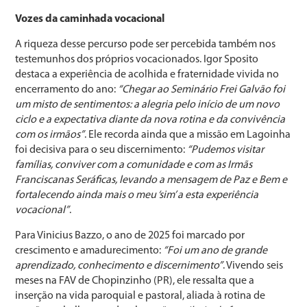
Vozes da caminhada vocacional
A riqueza desse percurso pode ser percebida também nos
testemunhos dos próprios vocacionados. Igor Sposito
destaca a experiência de acolhida e fraternidade vivida no
encerramento do ano:
“Chegar ao Seminário Frei Galvão foi
um misto de sentimentos: a alegria pelo início de um novo
ciclo e a expectativa diante da nova rotina e da convivência
com os irmãos”
. Ele recorda ainda que a missão em Lagoinha
foi decisiva para o seu discernimento:
“Pudemos visitar
famílias, conviver com a comunidade e com as Irmãs
Franciscanas Seráficas, levando a mensagem de Paz e Bem e
fortalecendo ainda mais o meu ‘sim’ a esta experiência
vocacional”
.
Para Vinicius Bazzo, o ano de 2025 foi marcado por
crescimento e amadurecimento:
“Foi um ano de grande
aprendizado, conhecimento e discernimento”
. Vivendo seis
meses na FAV de Chopinzinho (PR), ele ressalta que a
inserção na vida paroquial e pastoral, aliada à rotina de