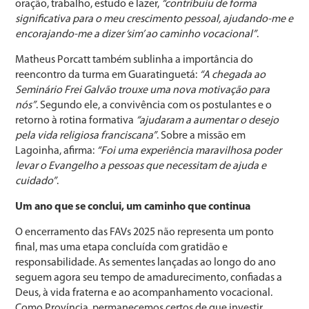
oração, trabalho, estudo e lazer,
“contribuiu de forma
significativa para o meu crescimento pessoal, ajudando-me e
encorajando-me a dizer ‘sim’ ao caminho vocacional”
.
Matheus Porcatt também sublinha a importância do
reencontro da turma em Guaratinguetá:
“A chegada ao
Seminário Frei Galvão trouxe uma nova motivação para
nós”
. Segundo ele, a convivência com os postulantes e o
retorno à rotina formativa
“ajudaram a aumentar o desejo
pela vida religiosa franciscana”
. Sobre a missão em
Lagoinha, afirma:
“Foi uma experiência maravilhosa poder
levar o Evangelho a pessoas que necessitam de ajuda e
cuidado”
.
Um ano que se conclui, um caminho que continua
O encerramento das FAVs 2025 não representa um ponto
final, mas uma etapa concluída com gratidão e
responsabilidade. As sementes lançadas ao longo do ano
seguem agora seu tempo de amadurecimento, confiadas a
Deus, à vida fraterna e ao acompanhamento vocacional.
Como Província, permanecemos certos de que investir