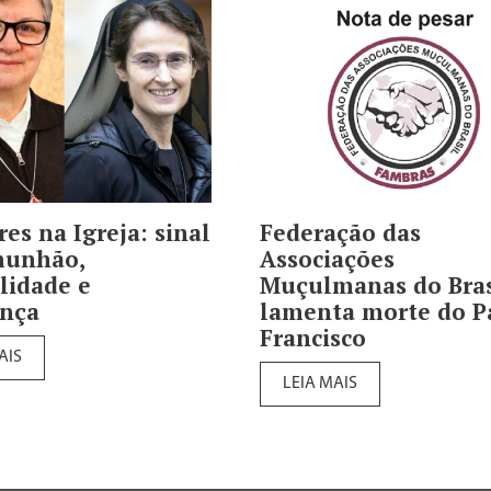
es na Igreja: sinal
Federação das
munhão,
Associações
lidade e
Muçulmanas do Bras
ança
lamenta morte do P
Francisco
AIS
LEIA MAIS