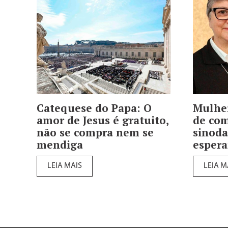
Catequese do Papa: O
Mulher
amor de Jesus é gratuito,
de co
não se compra nem se
sinoda
mendiga
esper
LEIA MAIS
LEIA M