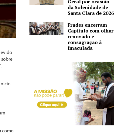
Geral por ocasião
da Solenidade de
Santa Clara de 2026
Frades encerram
Capítulo com olhar
renovado e
consagração à
Imaculada
 devido
o sobre
.
início
 um
ja como