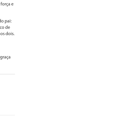
 força e
do pai:
sco de
os dois.
 graça