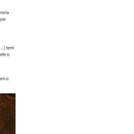
esvia
que
 […] tem
ele o
com o