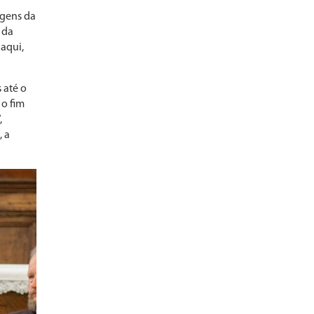
igens da
 da
 aqui,
 até o
 o fim
,
, a