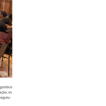
guístico
ação, os
Seguiu-