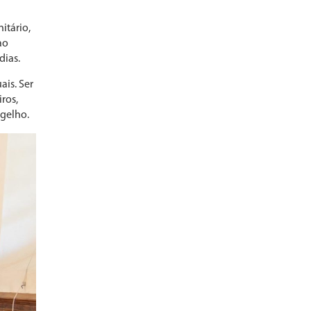
itário,
ao
dias.
ais. Ser
ros,
ngelho.