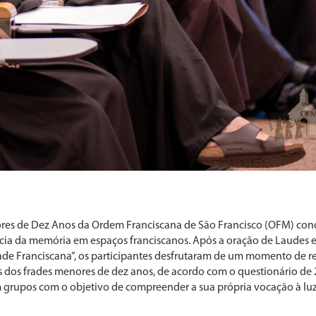
nores de Dez Anos da Ordem Franciscana de São Francisco (OFM) co
ncia da memória em espaços franciscanos. Após a oração de Laudes e
dade Franciscana”, os participantes desfrutaram de um momento de r
os dos frades menores de dez anos, de acordo com o questionário de 
m grupos com o objetivo de compreender a sua própria vocação à lu