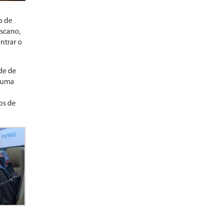
o de
iscano,
ntrar o
de de
e uma
os de