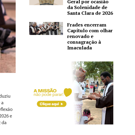
Geral por ocasião
da Solenidade de
Santa Clara de 2026
Frades encerram
Capítulo com olhar
renovado e
consagração à
Imaculada
nduziu
 a
eflexão
2026 e
z da