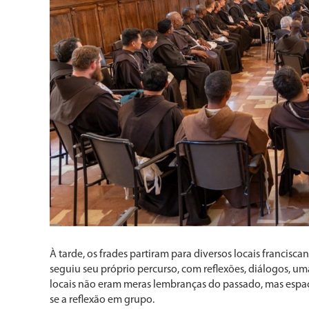
À tarde, os frades partiram para diversos locais francisc
seguiu seu próprio percurso, com reflexões, diálogos, uma
locais não eram meras lembranças do passado, mas espaç
se a reflexão em grupo.