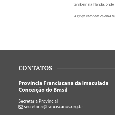
também na Irlanda, onde
A Igreja também celebra ho
CONTATOS
Província Franciscana da Imaculada
Conceição do Brasil
Secretaria Provincial
secretaria@franciscanos.org.br