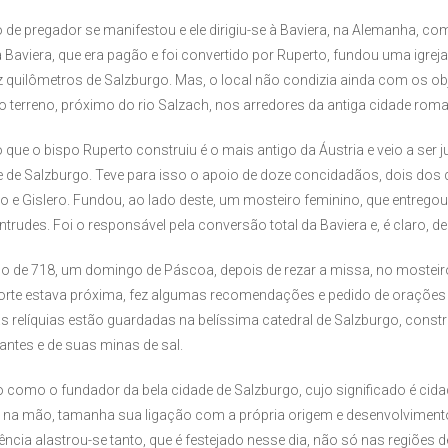
e pregador se manifestou e ele dirigiu-se à Baviera, na Alemanha, com
Baviera, que era pagão e foi convertido por Ruperto, fundou uma igrej
ez quilômetros de Salzburgo. Mas, o local não condizia ainda com os ob
 terreno, próximo do rio Salzach, nos arredores da antiga cidade rom
 que o bispo Ruperto construiu é o mais antigo da Áustria e veio a ser 
 de Salzburgo. Teve para isso o apoio de doze concidadãos, dois dos
o e Gislero. Fundou, ao lado deste, um mosteiro feminino, que entregou
trudes. Foi o responsável pela conversão total da Baviera e, é claro, de
o de 718, um domingo de Páscoa, depois de rezar a missa, no mosteir
rte estava próxima, fez algumas recomendações e pedido de orações à
uas relíquias estão guardadas na belíssima catedral de Salzburgo, constru
antes e de suas minas de sal.
 como o fundador da bela cidade de Salzburgo, cujo significado é cida
 na mão, tamanha sua ligação com a própria origem e desenvolvimento
uência alastrou-se tanto, que é festejado nesse dia, não só nas regiões