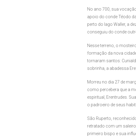
No ano 700, sua vocação d
apoio do conde Téodo da 
perto do lago Waller, a d
conseguiu do conde outro
Nesse terreno, o mosteiro
formação da nova cidade
tornaram santos: Cuniald
sobrinha, a abadessa Eren
Morreu no dia 27 de març
como percebera que a mo
espiritual, Erentrudes. S
o padroeiro de seus habit
São Ruperto, reconhecido
retratado com um saleiro
primeiro bispo e sua infl