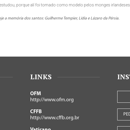
 estudou, porque alí foi tomado como modelo pelos monges irlandeses
je a memória dos santos: Guilherme Tempier, Lídia e Lázaro da Pérsia.
LINKS
IN
OFM
http://www.ofm.org
CFFB
PE
http://www.cffb.org.br
Vaticano