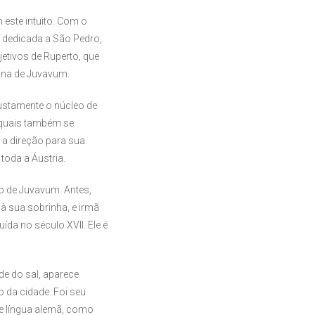
 este intuito. Com o
a dedicada a São Pedro,
jetivos de Ruperto, que
ana de Juvavum.
justamente o núcleo de
 quais também se
 a direção para sua
 toda a Áustria.
o de Juvavum. Antes,
 sua sobrinha, e irmã
ída no século XVII. Ele é
de do sal, aparece
 da cidade. Foi seu
 de língua alemã, como