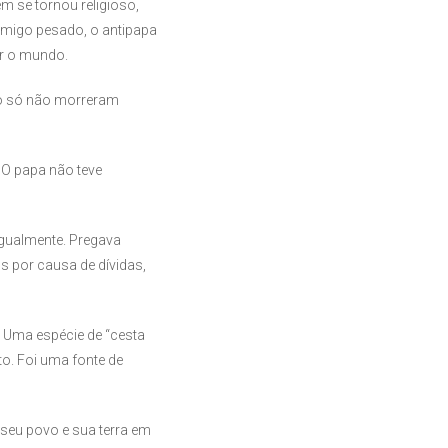
ém se tornou religioso,
nimigo pesado, o antipapa
ar o mundo.
no só não morreram
 O papa não teve
igualmente. Pregava
s por causa de dívidas,
. Uma espécie de “cesta
to. Foi uma fonte de
 seu povo e sua terra em