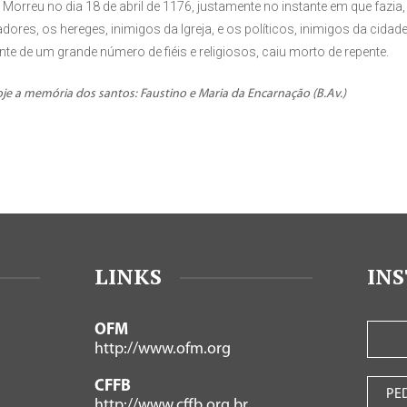
 Morreu no dia 18 de abril de 1176, justamente no instante em que fazia
ores, os hereges, inimigos da Igreja, e os políticos, inimigos da cida
e de um grande número de fiéis e religiosos, caiu morto de repente.
je a memória dos santos: Faustino e Maria da Encarnação (B.Av.)
LINKS
IN
OFM
http://www.ofm.org
CFFB
PE
http://www.cffb.org.br