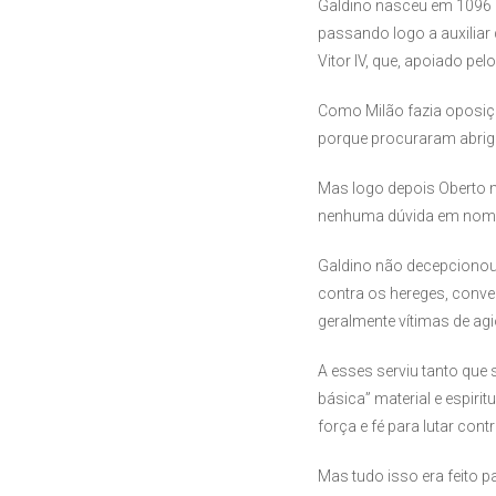
Galdino nasceu em 1096 e 
passando logo a auxiliar
Vitor IV, que, apoiado p
Como Milão fazia oposiç
porque procuraram abrigo j
Mas logo depois Oberto m
nenhuma dúvida em nomea
Galdino não decepcionou s
contra os hereges, conve
geralmente vítimas de ag
A esses serviu tanto que 
básica” material e espiri
força e fé para lutar con
Mas tudo isso era feito p