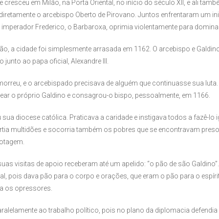
cresceu em Milão, na Porta Oriental, no início do século XII, e ali tamb
 diretamente o arcebispo Oberto de Pirovano. Juntos enfrentaram um i
elo imperador Frederico, o Barbaroxa, oprimia violentamente para domin
ão, a cidade foi simplesmente arrasada em 1162. O arcebispo e Galdi
unto ao papa oficial, Alexandre III.
orreu, e o arcebispado precisava de alguém que continuasse sua luta.
r o próprio Galdino e consagrou-o bispo, pessoalmente, em 1166.
ua diocese católica. Praticava a caridade e instigava todos a fazê-lo 
rtia multidões e socorria também os pobres que se encontravam preso
iotagem.
suas visitas de apoio receberam até um apelido: “o pão de são Galdino”
tual, pois dava pão para o corpo e orações, que eram o pão para o espíri
tra os opressores.
aralelamente ao trabalho político, pois no plano da diplomacia defendia