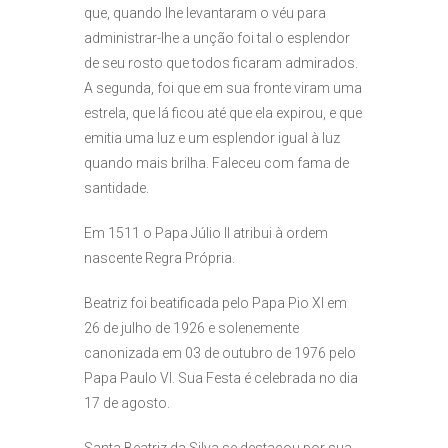
que, quando lhe levantaram o véu para
administrar-lhe a unção foi tal o esplendor
de seu rosto que todos ficaram admirados.
A segunda, foi que em sua fronte viram uma
estrela, que lá ficou até que ela expirou, e que
emitia uma luz e um esplendor igual à luz
quando mais brilha. Faleceu com fama de
santidade.
Em 1511 o Papa Júlio II atribui à ordem
nascente Regra Própria.
Beatriz foi beatificada pelo Papa Pio XI em
26 de julho de 1926 e solenemente
canonizada em 03 de outubro de 1976 pelo
Papa Paulo VI. Sua Festa é celebrada no dia
17 de agosto.
Santa Beatriz da Silva se destacou por sua