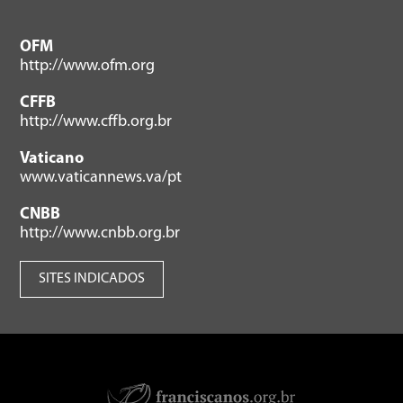
OFM
http://www.ofm.org
CFFB
http://www.cffb.org.br
Vaticano
www.vaticannews.va/pt
CNBB
http://www.cnbb.org.br
SITES INDICADOS