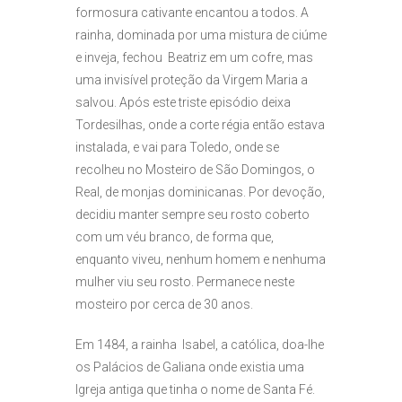
formosura cativante encantou a todos. A
rainha, dominada por uma mistura de ciúme
e inveja, fechou Beatriz em um cofre, mas
uma invisível proteção da Virgem Maria a
salvou. Após este triste episódio deixa
Tordesilhas, onde a corte régia então estava
instalada, e vai para Toledo, onde se
recolheu no Mosteiro de São Domingos, o
Real, de monjas dominicanas. Por devoção,
decidiu manter sempre seu rosto coberto
com um véu branco, de forma que,
enquanto viveu, nenhum homem e nenhuma
mulher viu seu rosto. Permanece neste
mosteiro por cerca de 30 anos.
Em 1484, a rainha Isabel, a católica, doa-lhe
os Palácios de Galiana onde existia uma
Igreja antiga que tinha o nome de Santa Fé.