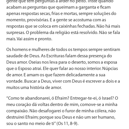
gente que tem perguntas a arder no peito. Triste quando
acabam as perguntas que queimam a garganta e ficam
apenas respostas secas, frias e mortas, sempre soluções do
momento, provisórias. E a gente se acostuma com as
respostas que se coloca em caixinhas fechadas. Não há mais
surpresas. O problema da religião está resolvido. Não se fala
mais. Vai assim e pronto.
Os homens e mulheres de todos os tempos sempre sentiram
saudade de Deus. As Escrituras falam dessa presença do
Deus amor. Oseias nos leva para o deserto, somos a esposa
que o Esposo atrai. Ele quer falar ao nosso interior. Núpcias
de amor. E amam os que fazem delicadamente a sua
vontade. Buscar a Deus, viver com Deus é escrever a dois e a
muitos uma história de amor.
“Como te abandonarei, ó Efraim? Entregar-te-ei, ó Israel? O
meu coração dá voltas dentro de mim, comove-se a minha
compaixão. Não desafogarei o furor de minha cólera, não
destruirei Efraim; porque sou Deus e não um ser humano,
sou o santo no meio de ti” (Os 11, 8-9).