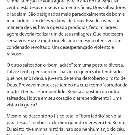
Minha atenção se volta agora para o alto do Calvário. No
centro está Jesus em seus momentos finais. Dois salteadores
o ladeiam. São designados meio paradoxalmente de bom e
mau ladrão. Um deles reclama de Jesus. Esse Jesus, na sua
maneira de ver, havia operado prodígios, feito milagres,
agora deveria realizar um de seus milagres. Que pudessem
ser salvos. Faz de modo indelicado e mesmo ofensivo. Um
condenado revoltado. Um desesperançado violento e
raivoso.
O outro salteador, o “bom ladrão” tem uma postura diversa.
Talvez tenha pensado em sua vida e quem sabe lembrado
que nos anos de sua juventude tenha descoberto o rosto de
Deus. Provavelmente esse tempo na cruz (como “corredor da
morte”) tenha se arrependido. Rejeita a postura do outro
salteador. Houve em seu coração o arrependimento? Uma
visita da graça?
Mesmo no desconforto físico total o “bom ladrão” se volta
para Jesus: “Lembra-te de mim quando vieres em teu Reino.
Eu existo, tive minha história, não sou nenhum anjo do céu.