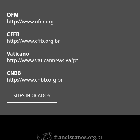
OFM
http://www.ofm.org
CFFB
http://www.cffb.org.br
Vaticano
http://www.vaticannews.va/pt
CNBB
http://www.cnbb.org.br
SITES INDICADOS