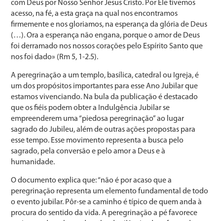
com Deus por Nosso Senhor Jesus Cristo. Por Ele tivemos
acesso, na fé, a esta graça na qual nos encontramos
firmemente e nos gloriamos, na esperança da glória de Deus
(…). Ora a esperança não engana, porque o amor de Deus
foi derramado nos nossos corações pelo Espírito Santo que
nos foi dado» (Rm 5, 1-2.5).
A peregrinação a um templo, basílica, catedral ou Igreja, é
um dos propósitos importantes para esse Ano Jubilar que
estamos vivenciando. Na bula da publicação é destacado
que os fiéis podem obter a Indulgência Jubilar se
empreenderem uma “piedosa peregrinação” ao lugar
sagrado do Jubileu, além de outras ações propostas para
esse tempo. Esse movimento representa a busca pelo
sagrado, pela conversão e pelo amor a Deus e à
humanidade.
O documento explica que: “não é por acaso que a
peregrinação representa um elemento fundamental de todo
o evento jubilar. Pôr-se a caminho é típico de quem anda à
procura do sentido da vida. A peregrinação a pé favorece