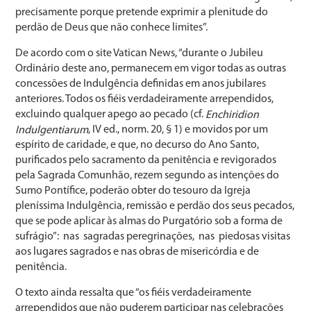
precisamente porque pretende exprimir a plenitude do
perdão de Deus que não conhece limites”.
De acordo com o site Vatican News, “durante o Jubileu
Ordinário deste ano, permanecem em vigor todas as outras
concessões de Indulgência definidas em anos jubilares
anteriores. Todos os fiéis verdadeiramente arrependidos,
excluindo qualquer apego ao pecado (cf.
Enchiridion
, IV ed., norm. 20, § 1) e movidos por um
Indulgentiarum
espírito de caridade, e que, no decurso do Ano Santo,
purificados pelo sacramento da penitência e revigorados
pela Sagrada Comunhão, rezem segundo as intenções do
Sumo Pontífice, poderão obter do tesouro da Igreja
pleníssima Indulgência, remissão e perdão dos seus pecados,
que se pode aplicar às almas do Purgatório sob a forma de
sufrágio”: nas sagradas peregrinações, nas piedosas visitas
aos lugares sagrados e nas obras de misericórdia e de
penitência.
O texto ainda ressalta que “os fiéis verdadeiramente
arrependidos que não puderem participar nas celebrações