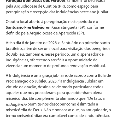
Paróquia Bom Jesus dos Perdões
, também foi decretada
pela Arquidiocese de Curitiba (PR), como espaço para
peregrinação e recepção das indulgências neste ano jubilar.
O outro local aberto à peregrinação neste período é o
Santuário Frei Galvão
, em Guaratinguetá (SP), conforme
definido pela Arquidiocese de Aparecida (SP).
Até o dia 6 de janeiro de 2026, o Santuário do primeiro santo
brasileiro, além de ser um local para visitação dos peregrinos
do Jubileu, também e, nesse período, um dispensador de
indulgências, oferecendo aos fiéis a oportunidade de
vivenciar um momento de profunda renovação espiritual.
A Indulgência é uma graça jubilar e, de acordo com a Bula de
Proclamação do Jubileu 2025, ” a Indulgência Jubilar, em
virtude da oração, destina-se de modo particular a todos
aqueles que nos precederam, para que obtenham plena
misericórdia. Ele complementa afirmando que: “De fato, a
permite-nos descobrir como é ilimitada a
indulgência
misericórdia de Deus. Não é por acaso que, na antiguidade, o
termo «misericórdia» era cambiável com o de «indulgência»,