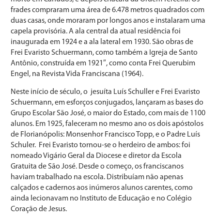
frades compraram uma área de 6.478 metros quadrados com
duas casas, onde moraram por longos anos e instalaram uma
capela provisória. A ala central da atual residência foi
inaugurada em 1924 e a ala lateral em 1930. São obras de
Frei Evaristo Schuermann, como também a Igreja de Santo
Antônio, construída em 1921″, como conta Frei Querubim
Engel, na Revista Vida Franciscana (1964).
Neste início de século, o jesuíta Luís Schuller e Frei Evaristo
Schuermann, em esforços conjugados, lançaram as bases do
Grupo Escolar São José, o maior do Estado, com mais de 1100
alunos. Em 1925, faleceram no mesmo ano os dois apóstolos
de Florianópolis: Monsenhor Francisco Topp, e o Padre Luís
Schuler. Frei Evaristo tornou-se o herdeiro de ambos: foi
nomeado Vigário Geral da Diocese e diretor da Escola
Gratuita de São José. Desde o começo, os franciscanos
haviam trabalhado na escola. Distribuíam não apenas
calçados e cadernos aos inúmeros alunos carentes, como
ainda lecionavam no Instituto de Educação e no Colégio
Coração de Jesus.