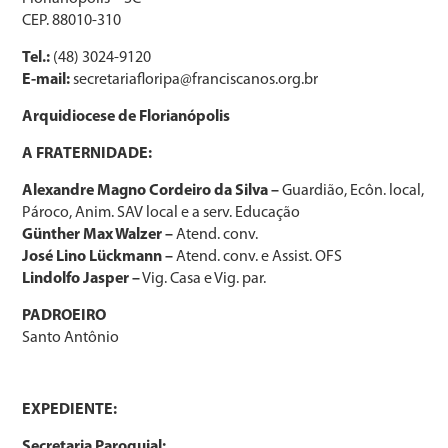
CEP. 88010-310
Tel.:
(48) 3024-9120
E-mail:
secretariafloripa@franciscanos.org.br
Arquidiocese de Florianópolis
A FRATERNIDADE:
Alexandre Magno Cordeiro da Silva –
Guardião, Ecôn. local,
Pároco, Anim. SAV local e a serv. Educação
Günther Max Walzer –
Atend. conv.
José Lino Lückmann –
Atend. conv. e Assist. OFS
Lindolfo Jasper –
Vig. Casa e Vig. par.
PADROEIRO
Santo Antônio
EXPEDIENTE:
Secretaria Paroquial: