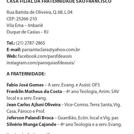
CASA FILIAL DA FRATERNIDADE SÃO FRANCISCO
Rua Batista de Oliveira, Q. 68, L.04
CEP: 25266-210
Vila Ema – Imbariê
Duque de Caxias – RJ
Tel.:
(21) 2787-2865
E-mail:
parsantaclara@yahoo.com.br
Web:
facebook.com/parsfdeassis
instagram.com/paroquiasfdeassis/
A FRATERNIDADE:
Fabio José Gomes
– A serv. Evang. e Assist. OFS
Franklin Matheus da Costa
– 4º ano Teologia, Anim. SAV
local e a serv. Evang.
Jean Carlos Ajluni Oliveira
– Vice-Comiss. Terra Santa, Vig.
Casa, Pároco e Prof.
Jeferson Palandi Broca
– Guardião, Ecôn. local e Vig. par.
Silvério Munga Cajonde
– 4º ano Teologia e a serv. Evang.