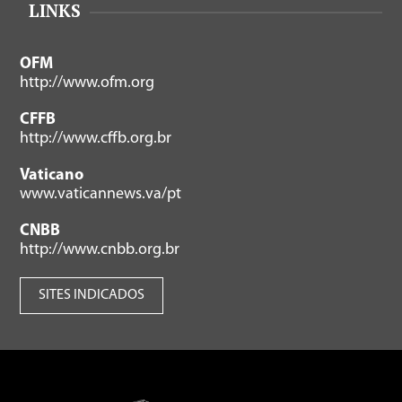
LINKS
OFM
http://www.ofm.org
CFFB
http://www.cffb.org.br
Vaticano
www.vaticannews.va/pt
CNBB
http://www.cnbb.org.br
SITES INDICADOS