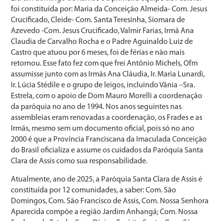
foi constituída por: Maria da Conceição Almeida- Com. Jesus
Crucificado, Cleide- Com. Santa Teresinha, Siomara de
Azevedo -Com. Jesus Crucificado, Valmir Farias, Irmã Ana
Claudia de Carvalho Rocha e o Padre Aguinaldo Luiz de
Castro que atuou por 6 meses, foi de férias e não mais
retornou. Esse fato fez com que frei Antônio Michels, Ofm
assumisse junto com as Irmãs Ana Cláudia, Ir. Maria Lunardi,
Ir. Lúcia Stédile e o grupo de leigos, incluindo Vânia –Sra.
Estrela, com o apoio de Dom Mauro Morelli a coordenação
da paróquia no ano de 1994. Nos anos seguintes nas
assembleias eram renovadas a coordenação, os Frades e as
Irmãs, mesmo sem um documento oficial, pois só no ano
2000 é que a Província Franciscana da Imaculada Conceição
do Brasil oficializa e assume os cuidados da Paróquia Santa
Clara de Assis como sua responsabilidade.
Atualmente, ano de 2025, a Paróquia Santa Clara de Assis é
constituída por 12 comunidades, a saber: Com. São
Domingos, Com. São Francisco de Assis, Com. Nossa Senhora
Aparecida compõe a região Jardim Anhangá; Com. Nossa