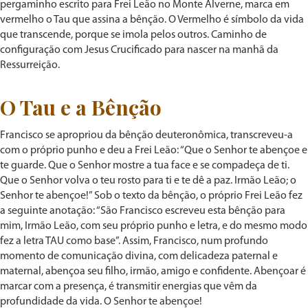
pergaminho escrito para Frei Leão no Monte Alverne, marca em
vermelho o Tau que assina a bênção. O Vermelho é símbolo da vida
que transcende, porque se imola pelos outros. Caminho de
configuração com Jesus Crucificado para nascer na manhã da
Ressurreição.
O Tau e a Bênção
Francisco se apropriou da bênção deuteronômica, transcreveu-a
com o próprio punho e deu a Frei Leão: “Que o Senhor te abençoe e
te guarde. Que o Senhor mostre a tua face e se compadeça de ti.
Que o Senhor volva o teu rosto para ti e te dê a paz. Irmão Leão; o
Senhor te abençoe!” Sob o texto da bênção, o próprio Frei Leão fez
a seguinte anotação: “São Francisco escreveu esta bênção para
mim, Irmão Leão, com seu próprio punho e letra, e do mesmo modo
fez a letra TAU como base”. Assim, Francisco, num profundo
momento de comunicação divina, com delicadeza paternal e
maternal, abençoa seu filho, irmão, amigo e confidente. Abençoar é
marcar com a presença, é transmitir energias que vêm da
profundidade da vida. O Senhor te abençoe!