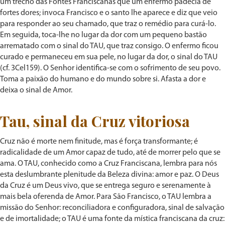
um trecho das Fontes Franciscanas que um enfermo padecia de
fortes dores; invoca Francisco e o santo lhe aparece e diz que veio
para responder ao seu chamado, que traz o remédio para curá-lo.
Em seguida, toca-lhe no lugar da dor com um pequeno bastão
arrematado com o sinal do TAU, que traz consigo. O enfermo ficou
curado e permaneceu em sua pele, no lugar da dor, o sinal do TAU
(cf. 3Cel159). O Senhor identifica-se com o sofrimento de seu povo.
Toma a paixão do humano e do mundo sobre si. Afasta a dor e
deixa o sinal de Amor.
Tau, sinal da Cruz vitoriosa
Cruz não é morte nem finitude, mas é força transformante; é
radicalidade de um Amor capaz de tudo, até de morrer pelo que se
ama. O TAU, conhecido como a Cruz Franciscana, lembra para nós
esta deslumbrante plenitude da Beleza divina: amor e paz. O Deus
da Cruz é um Deus vivo, que se entrega seguro e serenamente à
mais bela oferenda de Amor. Para São Francisco, o TAU lembra a
missão do Senhor: reconciliadora e configuradora, sinal de salvação
e de imortalidade; o TAU é uma fonte da mística franciscana da cruz: