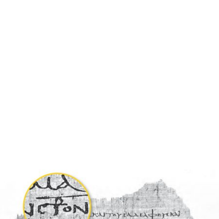
Tau, sinal bíblico
Existe somente um texto bíblico que menciona explicitamente o
TAU, última letra do alfabeto hebraico, Ezequiel 9, 1-7: “Passa pela
cidade, por Jerusalém, e marca com um TAU a fronte dos homens
que gemem e choram por todas as práticas abomináveis que se
cometem”. O TAU é a mais antiga grafia em forma de cruz. Na Bíblia
é usado como ato de assinalar. Marcar com um sinal é muito
familiar na Bíblia. Assinalar significa lacrar, fechar dentro de um
segredo, uma ação. É confirmar um testemunho e comprometer
aquele que possui o segredo. O TAU é selo de Deus; significa estar
sob o domínio do Senhor, é a garantia de ser reconhecido por Ele e
ter a sua proteção. É segurança e redenção, voltar-se para o Divino,
sopro criador animando nossa vida como aspiração e inspiração.