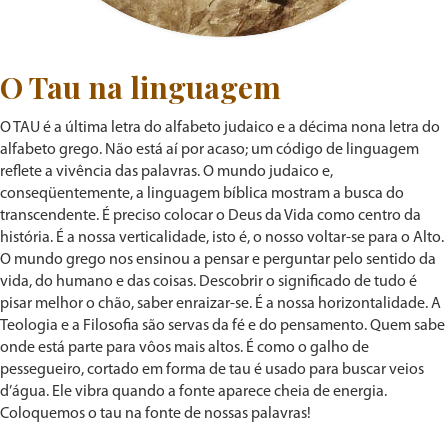
O Tau na linguagem
O TAU é a última letra do alfabeto judaico e a décima nona letra do
alfabeto grego. Não está aí por acaso; um código de linguagem
reflete a vivência das palavras. O mundo judaico e,
conseqüentemente, a linguagem bíblica mostram a busca do
transcendente. É preciso colocar o Deus da Vida como centro da
história. É a nossa verticalidade, isto é, o nosso voltar-se para o Alto.
O mundo grego nos ensinou a pensar e perguntar pelo sentido da
vida, do humano e das coisas. Descobrir o significado de tudo é
pisar melhor o chão, saber enraizar-se. É a nossa horizontalidade. A
Teologia e a Filosofia são servas da fé e do pensamento. Quem sabe
onde está parte para vôos mais altos. É como o galho de
pessegueiro, cortado em forma de tau é usado para buscar veios
d’água. Ele vibra quando a fonte aparece cheia de energia.
Coloquemos o tau na fonte de nossas palavras!