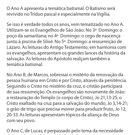
O Ano A apresenta a temática batismal. O Batismo será
revivido no Tríduo pascal e especialmente na Vigília.
Se isso é verdade todos os anos, vem tematizado no Ano A.
Utilizam-se os Evangelhos de São João. No 3º Domingo: o
poço da samaritana; no 4º Domingo: o cego de nascença
junto à piscina de Siloé. No 5º Domingo: a ressurreição de
Lázaro. As leituras do Antigo Testamento, em harmonia com
os evangelhos, apresentam os grandes lances da história da
salvação. As leituras do Apóstolo realçam também a
temática batismal.
No Ano B, de Marcos, sobressai o mistério da renovação da
pessoa humana em Cristo e por Cristo, através da penitência.
Seguindo o Cristo no mistério da cruz, o cristão participará
de sua ressurreição. Os evangelhos são novamente de João:
a restauração do Templo (o corpo de Cristo), Jo 21,13-25; o
Cristo exaltado na cruz para a salvação do mundo, Jo 3,14-21;
o grão de trigo que precisa morrer para produzir fruto, Jo 12,
20-33. As leituras apresentam tópicos da aliança de Deus
com seu povo.
O Ano C, de Lucas, é perpassado pelo tema da necessidade