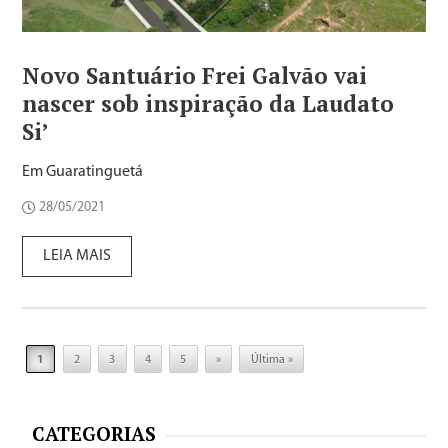
Novo Santuário Frei Galvão vai
nascer sob inspiração da Laudato
Si’
Em Guaratinguetá
28/05/2021
LEIA MAIS
1
2
3
4
5
»
Última »
CATEGORIAS