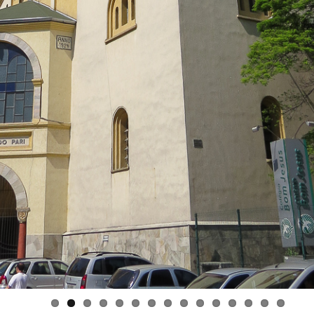
ACESSE A LISTA COMPLETA DE FRATERNIDADES
LINKS
IN
OFM
http://www.ofm.org
CFFB
PE
http://www.cffb.org.br