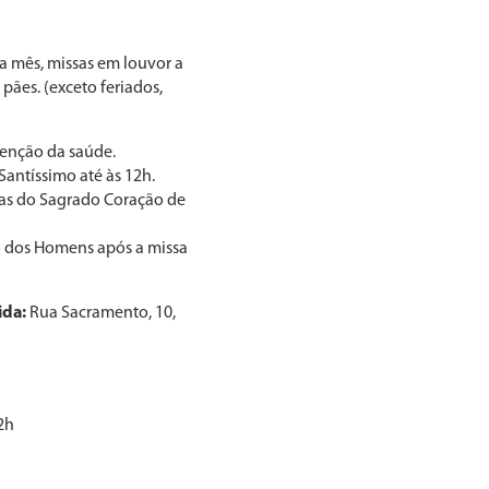
da mês, missas em louvor a
ães. (exceto feriados,
benção da saúde.
Santíssimo até às 12h.
sas do Sagrado Coração de
ço dos Homens após a missa
ida:
Rua Sacramento, 10,
2h