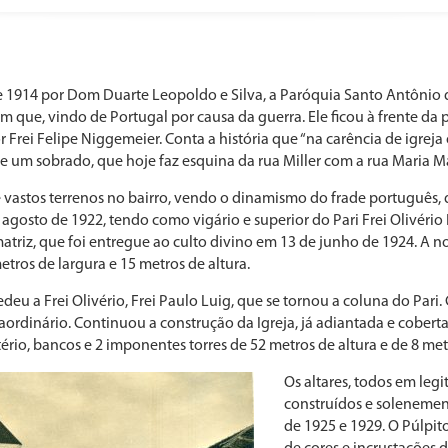
e 1914 por Dom Duarte Leopoldo e Silva, a Paróquia Santo Antônio 
im que, vindo de Portugal por causa da guerra. Ele ficou à frente da
 Frei Felipe Niggemeier. Conta a história que “na carência de igreja
e um sobrado, que hoje faz esquina da rua Miller com a rua Maria Ma
de vastos terrenos no bairro, vendo o dinamismo do frade português,
agosto de 1922, tendo como vigário e superior do Pari Frei Olivério 
matriz, que foi entregue ao culto divino em 13 de junho de 1924. A n
ros de largura e 15 metros de altura.
deu a Frei Olivério, Frei Paulo Luig, que se tornou a coluna do Par
ordinário. Continuou a construção da Igreja, já adiantada e coberta
stério, bancos e 2 imponentes torres de 52 metros de altura e de 8 met
Os altares, todos em le
construídos e solenemen
de 1925 e 1929. O Púlpi