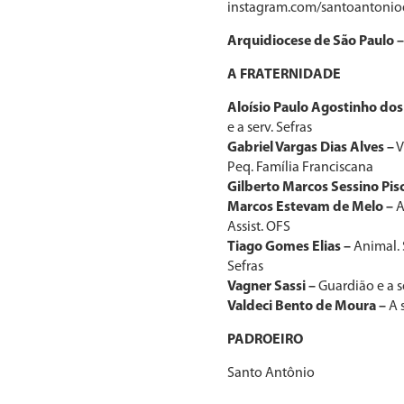
instagram.com/santoantonio
Arquidiocese de São Paulo –
A FRATERNIDADE
Aloísio Paulo Agostinho dos
e a serv. Sefras
Gabriel Vargas Dias Alves –
V
Peq. Família Franciscana
Gilberto Marcos Sessino Pisci
Marcos Estevam de Melo –
A
Assist. OFS
Tiago Gomes Elias –
Animal. S
Sefras
Vagner Sassi –
Guardião e a s
Valdeci Bento de Moura –
A s
PADROEIRO
Santo Antônio