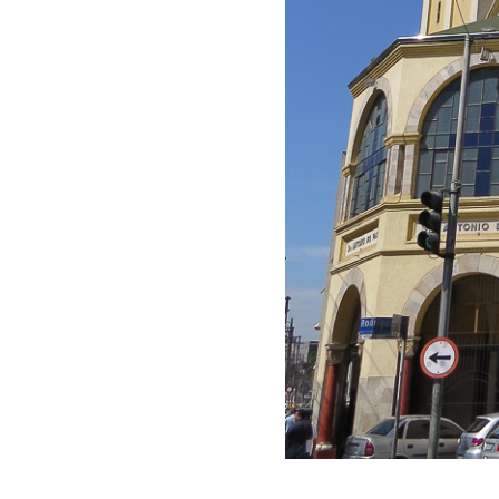
CONTATOS
Província Franciscana da Imaculada
Conceição do Brasil
Secretaria Provincial
ofmimac@franciscanos.org.br