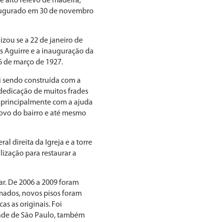
e alto relevo de madeira,
naugurado em 30 de novembro
izou se a 22 de janeiro de
s Aguirre e a inauguração da
6 de março de 1927.
oi sendo construída com a
 dedicação de muitos frades
 principalmente com a ajuda
ovo do bairro e até mesmo
l direita da Igreja e a torre
ização para restaurar a
ar. De 2006 a 2009 foram
ormados, novos pisos foram
as as originais. Foi
dade de São Paulo, também