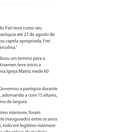
do Pari teve como seu
 paróquia até 27 de agosto de
 ou capela apropriada, Frei
rcolina.”
 doou um terreno para a
Kraemer, teve início a
ova Igreja Matriz mede 60
i. Governou a paróquia durante
, adornando a com 15 altares,
ros de largura.
gitimo mármore, foram
te inaugurados entre os anos
to, todo em legitimo mármore