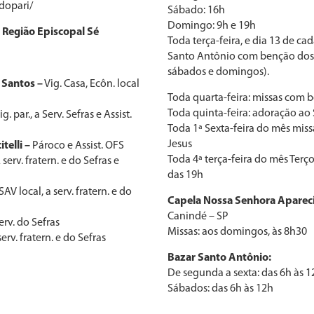
dopari/
Sábado: 16h
Domingo: 9h e 19h
 Região Episcopal Sé
Toda terça-feira, e dia 13 de ca
Santo Antônio com benção dos p
sábados e domingos).
 Santos –
Vig. Casa, Ecôn. local
Toda quarta-feira: missas com 
Toda quinta-feira: adoração ao 
ig. par., a Serv. Sefras e Assist.
Toda 1ª Sexta-feira do mês mis
Jesus
telli –
Pároco e Assist. OFS
Toda 4ª terça-feira do mês Ter
 serv. fratern. e do Sefras e
das 19h
AV local, a serv. fratern. e do
Capela Nossa Senhora Aparec
Canindé – SP
erv. do Sefras
Missas: aos domingos, às 8h30
erv. fratern. e do Sefras
Bazar Santo Antônio:
De segunda a sexta: das 6h às 1
Sábados: das 6h às 12h