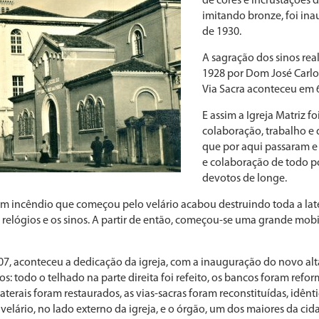
de cores e incrustações d
imitando bronze, foi i
de 1930.
A sagração dos sinos real
1928 por Dom José Carlo
Via Sacra aconteceu em 
E assim a Igreja Matriz f
colaboração, trabalho e
que por aqui passaram e
e colaboração de todo p
devotos de longe.
m incêndio que começou pelo velário acabou destruindo toda a latera
relógios e os sinos. A partir de então, começou-se uma grande mobil
7, aconteceu a dedicação da igreja, com a inauguração do novo alt
os: todo o telhado na parte direita foi refeito, os bancos foram ref
aterais foram restaurados, as vias-sacras foram reconstituídas, idêntic
lário, no lado externo da igreja, e o órgão, um dos maiores da ci