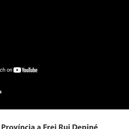
s
rovíncia a Frei Rui Depiné