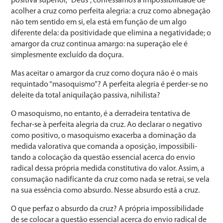
positiva superior, “Deus”, confessamos a impossibilidade de
acolher a cruz como perfeita alegria: a cruz como abnega­ção
não tem sentido em si, ela está em função de um algo
diferente dela: da positividade que elimina a negatividade; o
amargor da cruz continua amargo: na superação ele é
simplesmente excluído da doçura.
Mas aceitar o amargor da cruz como doçura não é o mais
requintado “masoquismo”? A perfeita alegria é per­der-se no
deleite da total aniquilação passiva, nihilista?
O masoquismo, no entanto, é a derradeira tentativa de
fechar-se à perfeita alegria da cruz. Ao declarar o negati­vo
como positivo, o masoquismo exacerba a dominação da
medida valorativa que comanda a oposição, impossibili­
tando a colocação da questão essencial acerca do envio
radical dessa própria medida constitutiva do valor. Assim, a
consumação nadifícante da cruz como nada se retrai, se vela
na sua essência como absurdo. Nesse absurdo está a cruz.
O que perfaz o absurdo da cruz? A própria impossibili­dade
de se colocar a questão essencial acerca do envio ra­dical de