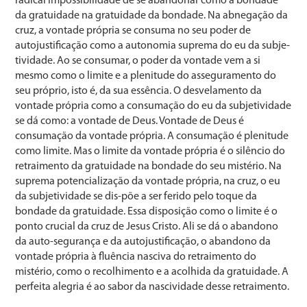
radical impossibilidade de se abandonar como a bonda­de
da gratuidade na gratuidade da bondade. Na abnegação da
cruz, a vontade própria se consuma no seu poder de
autojustificação como a autonomia suprema do eu da subje­
tividade. Ao se consumar, o poder da vontade vem a si
mesmo como o limite e a plenitude do asseguramento do
seu próprio, isto é, da sua essência. O desvelamento da
vontade própria como a consumação do eu da subjetivida­de
se dá como: a vontade de Deus. Vontade de Deus é
consumação da vontade própria. A consumação é plenitu­de
como limite. Mas o limite da vontade própria é o si­lêncio do
retraimento da gratuidade na bondade do seu mistério. Na
suprema potencialização da vontade própria, na cruz, o eu
da subjetividade se dis-põe a ser ferido pelo toque da
bondade da gratuidade. Essa disposição como o limite é o
ponto crucial da cruz de Jesus Cristo. Ali se dá o abandono
da auto-segurança e da autojustificação, o abandono da
vontade própria à fluência nasciva do retrai­mento do
mistério, como o recolhimento e a acolhida da gratuidade. A
perfeita alegria é ao sabor da nascividade desse retraimento.