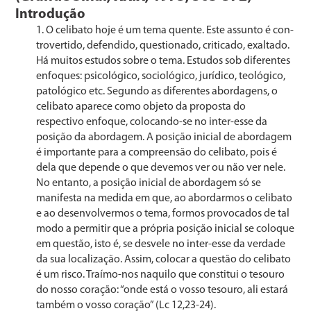
Introdução
O celibato hoje é um tema quente. Este assunto é con­
trovertido, defendido, questionado, criticado, exaltado.
Há muitos estudos sobre o tema. Estudos sob diferentes
en­foques: psicológico, sociológico, jurídico, teológico,
patoló­gico etc. Segundo as diferentes abordagens, o
celibato apa­rece como objeto da proposta do
respectivo enfoque, co­locando-se no inter-esse da
posição da abordagem. A po­sição inicial de abordagem
é importante para a compreen­são do celibato, pois é
dela que depende o que devemos ver ou não ver nele.
No entanto, a posição inicial de abor­dagem só se
manifesta na medida em que, ao abordarmos o celibato
e ao desenvolvermos o tema, formos provocados de tal
modo a permitir que a própria posição inicial se co­loque
em questão, isto é, se desvele no inter-esse da ver­dade
da sua localização. Assim, colocar a questão do celi­bato
é um risco. Traímo-nos naquilo que constitui o tesou­ro
do nosso coração: “onde está o vosso tesouro, ali estará
também o vosso coração” (Lc 12,23-24).