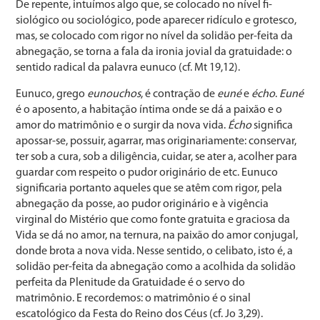
De repente, intuímos algo que, se colocado no nível fi­
siológico ou sociológico, pode aparecer ridículo e grotes­co,
mas, se colocado com rigor no nível da solidão per-fei­ta da
abnegação, se torna a fala da ironia jovial da gra­tuidade: o
sentido radical da palavra eunuco (cf. Mt 19,12).
Eunuco, grego
eunouchos
, é contração de
euné
e
écho
.
Euné
é o aposento, a habitação íntima onde se dá a paixão e o
amor do matrimônio e o surgir da nova vida.
Écho
significa
apossar-se, possuir, agarrar, mas originariamente: conservar,
ter sob a cura, sob a diligência, cuidar, se ater a, acolher para
guardar com respeito o pudor originário de etc. Eunuco
significaria portanto aqueles que se atêm com rigor, pela
abnegação da posse, ao pudor originário e à vigência
virginal do Mistério que como fonte gratuita e graciosa da
Vida se dá no amor, na ternura, na paixão do amor conjugal,
donde brota a nova vida. Nesse sentido, o celibato, isto é, a
solidão per-feita da abnegação como a acolhida da solidão
perfeita da Plenitude da Gratuidade é o servo do
matrimônio. E recordemos: o matrimônio é o si­nal
escatológico da Festa do Reino dos Céus (cf. Jo 3,29).