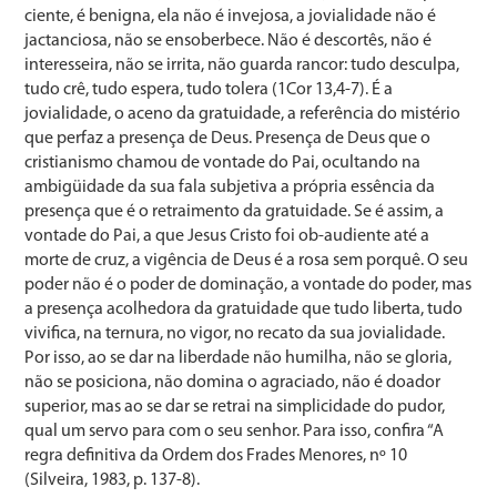
ciente, é benigna, ela não é invejosa, a jovialidade não é
jactanciosa, não se ensoberbece. Não é descortês, não é
interesseira, não se irrita, não guarda rancor: tudo descul­pa,
tudo crê, tudo espera, tudo tolera (1Cor 13,4-7). É a
jovialidade, o aceno da gratuidade, a referência do misté­rio
que perfaz a presença de Deus. Presença de Deus que o
cristianismo chamou de vontade do Pai, ocultando na
ambigüidade da sua fala subjetiva a própria essência da
presença que é o retraimento da gratuidade. Se é assim, a
vontade do Pai, a que Jesus Cristo foi ob-audiente até a
morte de cruz, a vigência de Deus é a rosa sem porquê. O seu
poder não é o poder de dominação, a vontade do poder, mas
a presença acolhedora da gratuidade que tudo liberta, tudo
vivifica, na ternura, no vigor, no recato da sua jovialidade.
Por isso, ao se dar na liberdade não hu­milha, não se gloria,
não se posiciona, não domina o agra­ciado, não é doador
superior, mas ao se dar se retrai na simplicidade do pudor,
qual um servo para com o seu se­nhor. Para isso, confira “A
regra definitiva da Ordem dos Frades Menores, nº 10
(Silveira, 1983, p. 137-8).