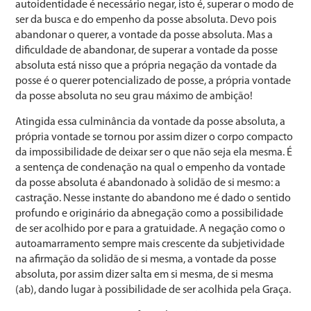
autoidentidade é necessário negar, isto é, supe­rar o modo de
ser da busca e do empenho da posse abso­luta. Devo pois
abandonar o querer, a vontade da posse absoluta. Mas a
dificuldade de abandonar, de superar a vontade da posse
absoluta está nisso que a própria nega­ção da vontade da
posse é o querer potencializado de pos­se, a própria vontade
da posse absoluta no seu grau má­ximo de ambição!
Atingida essa culminância da vontade da posse absolu­ta, a
própria vontade se tornou por assim dizer o corpo compacto
da impossibilidade de deixar ser o que não se­ja ela mesma. É
a sentença de condenação na qual o em­penho da vontade
da posse absoluta é abandonado à soli­dão de si mesmo: a
castração. Nesse instante do abando­no me é dado o sentido
profundo e originário da abnega­ção como a possibilidade
de ser acolhido por e para a gratuidade. A negação como o
autoamarramento sempre mais crescente da subjetividade
na afirmação da solidão de si mesma, a vontade da posse
absoluta, por assim dizer salta em si mesma, de si mesma
(ab), dando lugar à pos­sibilidade de ser acolhida pela Graça.