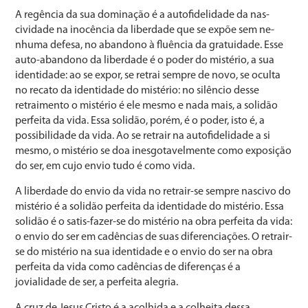
A regência da sua dominação é a autofidelidade da nas­
cividade na inocência da liberdade que se expõe sem ne­
nhuma defesa, no abandono à fluência da gratuidade. Esse
auto-abandono da liberdade é o poder do mistério, a sua
identidade: ao se expor, se retrai sempre de novo, se ocul­ta
no recato da identidade do mistério: no silêncio desse
retraimento o mistério é ele mesmo e nada mais, a soli­dão
perfeita da vida. Essa solidão, porém, é o poder, isto é, a
possibilidade da vida. Ao se retrair na autofidelidade a si
mesmo, o mistério se doa inesgotavelmente como expo­sição
do ser, em cujo envio tudo é como vida.
A liberdade do envio da vida no retrair-se sempre nas­civo do
mistério é a solidão perfeita da identidade do mis­tério. Essa
solidão é o satis-fazer-se do mistério na obra perfeita da vida:
o envio do ser em cadências de suas dife­renciações. O retrair-
se do mistério na sua identidade e o envio do ser na obra
perfeita da vida como cadências de diferenças é a
jovialidade de ser, a perfeita alegria.
A cruz de Jesus Cristo é a acolhida e a colheita dessa