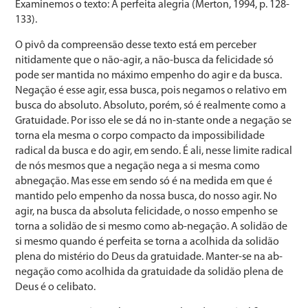
Examinemos o texto: A perfeita alegria (Merton, 1994, p. 128-
133).
O pivô da compreensão desse texto está em perceber
nitidamente que o não-agir, a não-busca da felicidade só
pode ser mantida no máximo empenho do agir e da bus­ca.
Negação é esse agir, essa busca, pois negamos o re­lativo em
busca do absoluto. Absoluto, porém, só é real­mente como a
Gratuidade. Por isso ele se dá no in-stan­te onde a negação se
torna ela mesma o corpo compacto da impossibilidade
radical da busca e do agir, em sendo. É ali, nesse limite radical
de nós mesmos que a negação nega a si mesma como
abnegação. Mas esse em sendo só é na medida em que é
mantido pelo empenho da nos­sa busca, do nosso agir. No
agir, na busca da absoluta felicidade, o nosso empenho se
torna a solidão de si mes­mo como ab-negação. A solidão de
si mesmo quando é perfeita se torna a acolhida da solidão
plena do mistério do Deus da gratuidade. Manter-se na ab-
negação como acolhida da gratuidade da solidão plena de
Deus é o celibato.