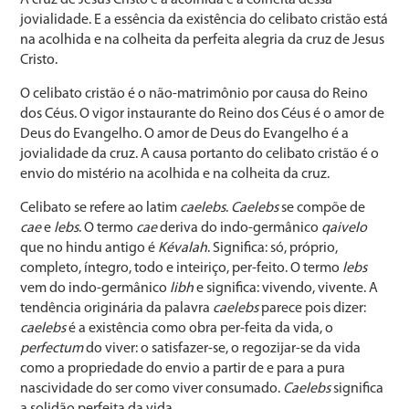
jovialidade. E a essência da existência do celibato cristão está
na acolhida e na colheita da perfeita alegria da cruz de Jesus
Cristo.
O celibato cristão é o não-matrimônio por causa do Rei­no
dos Céus. O vigor instaurante do Reino dos Céus é o amor de
Deus do Evangelho. O amor de Deus do Evan­gelho é a
jovialidade da cruz. A causa portanto do celibato cristão é o
envio do mistério na acolhida e na colheita da cruz.
Celibato se refere ao latim
caelebs
.
Caelebs
se compõe de
cae
e
lebs
. O termo
cae
deriva do indo-germânico
qaivelo
que no hindu antigo é
Kévalah
. Significa: só, pró­prio,
completo, íntegro, todo e inteiriço, per-feito. O ter­mo
lebs
vem do indo-germânico
libh
e significa: vivendo, vivente. A
tendência originária da palavra
caelebs
parece pois dizer:
caelebs
é a existência como obra per-feita da vida, o
perfectum
do viver: o satisfazer-se, o regozijar-se da vida
como a propriedade do envio a partir de e para a pura
nascividade do ser como viver consumado.
Caelebs
significa
a solidão perfeita da vida.