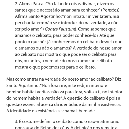
Afirma Pascal: “Ao falar de coisas divinas, dizem os
santos que é necessário amar para conhecer” (Pe
n
sées).
Afirma Santo Agostinho: “non intratur in veritatem, nisi
per charitatem: não se é introduzido na verdade, a não
ser pelo amor” (
Contra Faustum
). Como sabemos que
ama­mos o celibato, para poder conhecê-lo? Até que
ponto o que nós já conhecemos do celibato desvela que
o amamos ou não o amamos? A verdade do nosso amor
ao celibato nos mostra o que pode ser o celibato para
nós, ou antes, a verdade do nosso amor ao celibato
mostra o que pode­mos ser para o celibato.
Mas como entrar na verdade do nosso amor ao celiba­to? Diz
Santo Agostinho: “Noli foras ire, in te redi, in inte­riore
homine habitat veritas: não vá para fora, volta a ti, no interior
do homem habita a verdade”. A questão do celiba­to é pois a
questão essencial acerca da identidade da mi­nha existência.
A identidade da existência se chama liberdade.
É costume definir o celibato como o não-matrimônio
por causa do Reino dos céus. A definição nos remete a