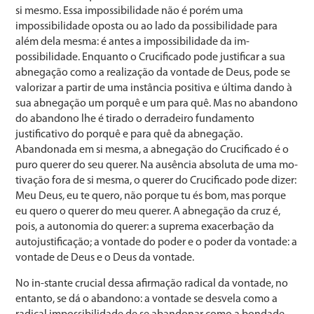
si mesmo. Essa impossibilidade não é porém uma
impossibilidade oposta ou ao lado da possibilidade para
além dela mesma: é antes a impossibilidade da im­
possibilidade. Enquanto o Crucificado pode justificar a sua
abnegação como a realização da vontade de Deus, pode se
valorizar a partir de uma instância positiva e última dando à
sua abnegação um porquê e um para quê. Mas no abandono
do abandono lhe é tirado o derradeiro fun­damento
justificativo do porquê e para quê da abnegação.
Abandonada em si mesma, a abnegação do Crucificado é o
puro querer do seu querer. Na ausência absoluta de uma mo­
tivação fora de si mesma, o querer do Crucificado pode dizer:
Meu Deus, eu te quero, não porque tu és bom, mas porque
eu quero o querer do meu querer. A abnegação da cruz é,
pois, a autonomia do querer: a suprema exacerbação da
autojustificação; a vontade do poder e o poder da von­tade: a
vontade de Deus e o Deus da vontade.
No in-stante crucial dessa afirmação radical da vontade, no
entanto, se dá o abandono: a vontade se desvela como a