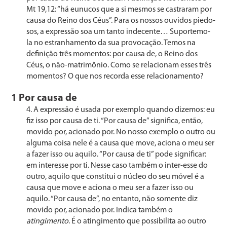
Mt 19,12: “há eunucos que a si mesmos se castraram por
causa do Reino dos Céus”. Para os nossos ouvidos piedo­
sos, a expressão soa um tanto indecente… Suportemo-
la no estranhamento da sua provocação. Temos na
definição três momentos: por causa de, o Reino dos
Céus, o não-matrimônio. Como se relacionam esses três
momentos? O que nos recorda esse relacionamento?
1 Por causa de
A expressão é usada por exemplo quando dizemos: eu
fiz isso por causa de ti. “Por causa de” significa, então,
mo­vido por, acionado por. No nosso exemplo o outro ou
al­guma coisa nele é a causa que move, aciona o meu ser
a fazer isso ou aquilo. “Por causa de ti” pode significar:
em interesse por ti. Nesse caso também o inter-esse do
outro, aquilo que constitui o núcleo do seu móvel é a
causa que move e aciona o meu ser a fazer isso ou
aquilo. “Por cau­sa de”, no entanto, não somente diz
movido por, acionado por. Indica também o
atingimento
. É o atingimento que possibilita ao outro