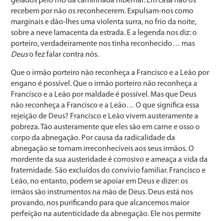
gelados pelo frio da caminhada hibernal. Em casa não os
recebem por não os reconhecerem. Expulsam-nos como
marginais e dão-lhes uma violenta surra, no frio da noite,
sobre a neve lamacenta da estrada. E a legenda nos diz: o
porteiro, verdadeiramente nos tinha reconhecido… mas
Deus
o fez falar contra nós.
Que o irmão porteiro não reconheça a Francisco e a Leão por
engano é possível. Que o irmão porteiro não reconheça a
Francisco e a Leão por maldade é possível. Mas que Deus
não reconheça a Francisco e a Leão… O que significa essa
rejeição de Deus? Francisco e Leão vivem austeramente a
pobreza. Tão austeramente que eles são em carne e osso o
corpo da abnegação. Por causa da radicali­dade da
abnegação se tornam irreconhecíveis aos seus ir­mãos. O
mordente da sua austeridade é corrosivo e amea­ça a vida da
fraternidade. São excluídos do convívio fami­liar. Francisco e
Leão, no entanto, podem se apoiar em Deus e dizer: os
irmãos são instrumentos na mão de Deus. Deus está nos
provando, nos purificando para que alcance­mos maior
perfeição na autenticidade da abnegação. Ele nos permite