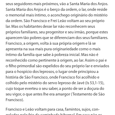
seus seguidores mais próximos, vão a Santa Maria dos Anjos.
Santa Maria dos Anjos é o berço da ordem, o lar, onde reside
o memorial mais íntimo, o aconchego ori­ginário do mistério
da ordem. São Francisco e Frei Leão voltam ao seu próprio
lar. Mas os habitantes desse lar não reconhecem seus
próprios familiares, seu progenitor e seu irmão, porque estes
aparecem tão pobres que se diferen­ciam dos seus familiares.
Francisco, a origem, volta à sua própria origem e lá se
apresenta na sua mais pura origina­riedade como o mais
íntimo da família que sabe à pobreza inicial. Mas não é
reconhecido como pertinente à origem, ao lar. Assim o pai e
o filho primordial são expelidos do seu próprio lar e enviados
para o hospício dos leprosos, o lugar onde principiou a
história de São Francisco, onde Francisco foi acolhido e
colhido pelo mistério do servo leproso de Javé (Is 53,1-15),
cujo toque everteu o seu sa­ber, a ponto de ser a doçura do
seu vigor, o que antes lhe era amargor (Testamento de São
Francisco).
Francisco e Leão voltam para casa, famintos, sujos, con­