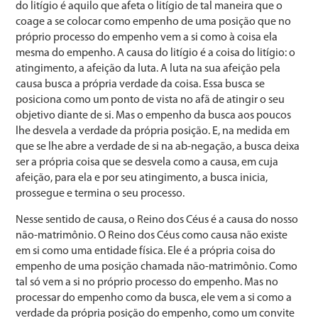
do litígio é aquilo que afeta o litígio de tal ma­neira que o
coage a se colocar como empenho de uma po­sição que no
próprio processo do empenho vem a si como à coisa ela
mesma do empenho. A causa do litígio é a coisa do litígio: o
atingimento, a afeição da luta. A luta na sua afeição pela
causa busca a própria verdade da coisa. Essa busca se
posiciona como um ponto de vista no afã de atingir o seu
objetivo diante de si. Mas o em­penho da busca aos poucos
lhe desvela a verdade da pró­pria posição. E, na medida em
que se lhe abre a verdade de si na ab-negação, a busca deixa
ser a própria coisa que se desvela como a causa, em cuja
afeição, para ela e por seu atingimento, a busca inicia,
prossegue e termina o seu processo.
Nesse sentido de causa, o Reino dos Céus é a causa do nosso
não-matrimônio. O Reino dos Céus como cau­sa não existe
em si como uma entidade física. Ele é a própria coisa do
empenho de uma posição chamada não-matrimônio. Como
tal só vem a si no próprio processo do empenho. Mas no
processar do empenho como da busca, ele vem a si como a
verdade da própria posição do em­penho, como um convite