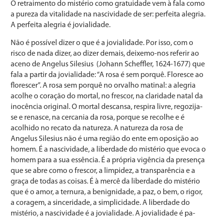
O retraimento do mistério como gratuidade vem à fala como
a pureza da vitalidade na nascividade de ser: perfei­ta alegria.
A perfeita alegria é jovialidade.
Não é possível dizer o que é a jovialidade. Por isso, com o
risco de nada dizer, ao dizer demais, deixemo-nos re­ferir ao
aceno de Angelus Silesius (Johann Scheffler, 1624-1677) que
fala a partir da jovialidade: “A rosa é sem porquê. Floresce ao
florescer”. A rosa sem porquê no or­valho matinal: a alegria
acolhe o coração do mortal, no frescor, na claridade natal da
inocência original. O mortal descansa, respira livre, regozija-
se e renasce, na cercania da rosa, porque se recolhe e é
acolhido no recato da natureza. A natureza da rosa de
Angelus Silesius não é uma região do ente em oposição ao
homem. É a nascividade, a li­berdade do mistério que evoca o
homem para a sua essên­cia. É a própria vigência da presença
que se abre como o frescor, a limpidez, a transparência e a
graça de todas as coisas. É à mercê da liberdade do mistério
que é o amor, a ternura, a benignidade, a paz, o bem, o rigor,
a coragem, a sinceridade, a simplicidade. A liberdade do
mistério, a nascividade é a jovialidade. A jovialidade é pa­