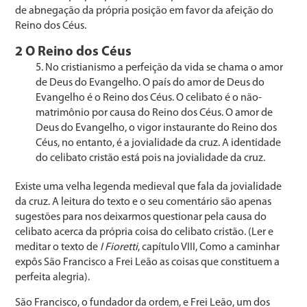
de abnegação da própria posição em favor da afeição do
Reino dos Céus.
2 O Reino dos Céus
No cristianismo a perfeição da vida se chama o amor
de Deus do Evangelho. O país do amor de Deus do
Evange­lho é o Reino dos Céus. O celibato é o não-
matrimônio por causa do Reino dos Céus. O amor de
Deus do Evan­gelho, o vigor instaurante do Reino dos
Céus, no entanto, é a jovialidade da cruz. A identidade
do celibato cristão está pois na jovialidade da cruz.
Existe uma velha legenda medieval que fala da jovia­lidade
da cruz. A leitura do texto e o seu comentário são apenas
sugestões para nos deixarmos questionar pela cau­sa do
celibato acerca da própria coisa do celibato cristão. (Ler e
meditar o texto de
I Fioretti
, capítulo VIII, Como a caminhar
expôs São Francisco a Frei Leão as coisas que constituem a
perfeita alegria).
São Francisco, o fundador da ordem, e Frei Leão, um dos