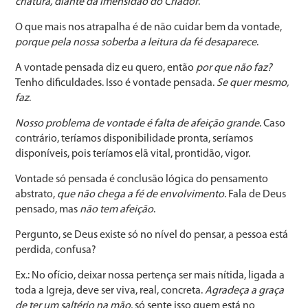
criatura, diante da imensidão do Criador
.
O que mais nos atrapalha é de não cuidar bem da vontade,
porque pela nossa soberba a leitura da fé desaparece
.
A vontade pensada diz eu quero, então
por que não faz?
Tenho dificuldades. Isso é vontade pensada.
Se quer mesmo,
faz
.
Nosso problema de vontade é falta de afeição grande
. Caso
contrário, teríamos disponibilidade pronta, seríamos
disponíveis, pois teríamos elã vital, prontidão, vigor.
Vontade só pensada é conclusão lógica do pensamento
abstrato,
que não chega a fé de envolvimento
. Fala de Deus
pensado, mas
não tem afeição
.
Pergunto, se Deus existe só no nível do pensar, a pessoa está
perdida, confusa?
Ex.: No ofício, deixar nossa pertença ser mais nítida, ligada a
toda a Igreja, deve ser viva, real, concreta.
Agradeça a graça
de ter um saltério na mão
, só sente isso quem está no