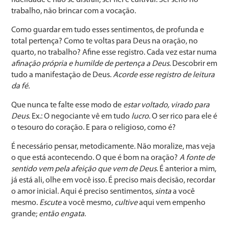
trabalho, não brincar com a vocação.
Como guardar em tudo esses sentimentos, de profunda e
total pertença? Como te voltas para Deus na oração, no
quarto, no trabalho? Afine esse registro. Cada vez estar numa
afinação própria e humilde de pertença a Deus
. Descobrir em
tudo a manifestação de Deus.
Acorde esse registro de leitura
da fé.
Que nunca te falte esse modo de
estar voltado, virado para
Deus
. Ex.: O negociante vê em tudo
lucro
. O ser rico para ele é
o tesouro do coração. E para o religioso, como é?
É necessário pensar, metodicamente. Não moralize, mas veja
o que está acontecendo. O que é bom na oração?
A fonte de
sentido vem pela afeição que vem de Deus
. É anterior a mim,
já está ali, olhe em você isso. É preciso mais decisão, recordar
o amor inicial. Aqui é preciso sentimentos,
sinta
a você
mesmo.
Escute
a você mesmo,
cultive
aqui vem empenho
grande;
então engata
.