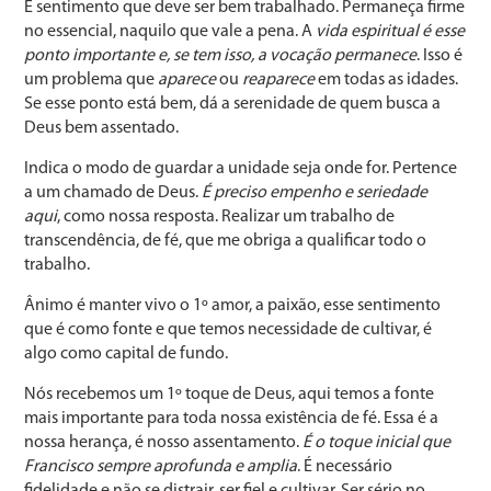
É sentimento que deve ser bem trabalhado. Permaneça firme
no essencial, naquilo que vale a pena. A
vida espiritual é esse
ponto importante e, se tem isso, a vocação permanece
. Isso é
um problema que
aparece
ou
reaparece
em todas as idades.
Se esse ponto está bem, dá a serenidade de quem busca a
Deus bem assentado.
Indica o modo de guardar a unidade seja onde for. Pertence
a um chamado de Deus.
É preciso empenho e seriedade
aqui
, como nossa resposta. Realizar um trabalho de
transcendência, de fé, que me obriga a qualificar todo o
trabalho.
Ânimo é manter vivo o 1º amor, a paixão, esse sentimento
que é como fonte e que temos necessidade de cultivar, é
algo como capital de fundo.
Nós recebemos um 1º toque de Deus, aqui temos a fonte
mais importante para toda nossa existência de fé. Essa é a
nossa herança, é nosso assentamento.
É o toque inicial que
Francisco sempre aprofunda e amplia
. É necessário
fidelidade e não se distrair, ser fiel e cultivar. Ser sério no