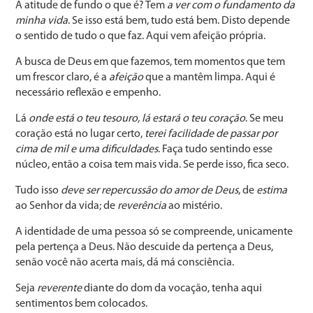
A atitude de fundo o que é? Tem
a ver com o fundamento da
minha vida
. Se isso está bem, tudo está bem. Disto depende
o sentido de tudo o que faz. Aqui vem afeição própria.
A busca de Deus em que fazemos, tem momentos que tem
um frescor claro, é a
afeição
que a mantêm limpa. Aqui é
necessário reflexão e empenho.
Lá
onde está o teu tesouro, lá estará o teu coração
. Se meu
coração está no lugar certo,
terei facilidade de passar por
cima de mil e uma dificuldades
. Faça tudo sentindo esse
núcleo, então a coisa tem mais vida. Se perde isso, fica seco.
Tudo isso
deve ser repercussão do amor de Deus
, de
estima
ao Senhor da vida; de
reverência
ao mistério.
A identidade de uma pessoa só se compreende, unicamente
pela pertença a Deus. Não descuide da pertença a Deus,
senão você não acerta mais, dá má consciência.
Seja
reverente
diante do dom da vocação, tenha aqui
sentimentos bem colocados.