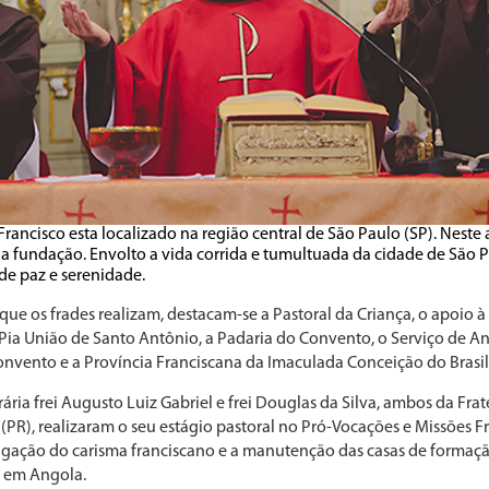
rancisco esta localizado na região central de São Paulo (SP). Nest
a fundação. Envolto a vida corrida e tumultuada da cidade de São P
e paz e serenidade.
 que os frades realizam, destacam-se a Pastoral da Criança, o apoio
Pia União de Santo Antônio, a Padaria do Convento, o Serviço de A
onvento e a Província Franciscana da Imaculada Conceição do Brasil
ária frei Augusto Luiz Gabriel e frei Douglas da Silva, ambos da Fr
PR), realizaram o seu estágio pastoral no Pró-Vocações e Missões F
lgação do carisma franciscano e a manutenção das casas de formaç
 em Angola.