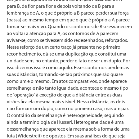
para B, de flor para flor e depois voltando de B para a
lembrança de A, o que é próprio a B parece perder sua força
(passa) ao mesmo tempo em que o que é próprio a A parece
tornar-se mais vivo. Quando os contornos de B se esvanecem
ao voltar a atenção para A, os contornos de A parecem
avivar-se, como se tivessem sido redesenhados, reforçados.
Nesse reforço de um certo traço já presente no primeiro
reconhecimento, dá-se uma duplicação que constitui uma
unidade sem, no entanto, perder o fato de ser um duplo. Por
isso dizemos isso é como aquilo. Esses contornos perdem as
suas distâncias, tornando-se tão próximos que são quase
como um e o mesmo. Em atos comparativos, onde aparece
semelhança e não tanto igualdade, acontece o mesmo tipo
de “operação” à exceção de que a distância entre as duas
visões fica ela mesma mais visível. Nessa distância, os dois
não formam um duplo, como no primeiro caso, mas um par.
O contrário da semelhança é heterogeneidade, seguindo
ainda a terminologia de Husserl. Heterogeneidade é uma
dessemelhança que aparece ela mesma sob a forma de uma
luta (Widerstreit) de opostos. Em suas análises do que seja