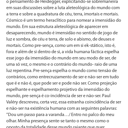
o pensamento de Heidegger, explicitando-se sobremaneira
em suas discussões sobre a luta aleteológica do mundo com
a terra e sobre a quadratura de céu, terra, imortais e mortais.
Cósmico é um termo heraclítico para nomear a imensidão do
mundo. Em sua estrutura aleteológica de aparecer em
desaparecendo, mundo é imensidão no sentido de jogo de
luz e sombra, de céu e terra, de solo e abismo, de deuses e
mortais. Como pre-sença, como um em si ek-stático, isto é,
fora e além de si dentro de si, a vida humana fáctica espelha
esse jogo da imensidão do mundo em seu modo de ser, de
uma só vez, o mesmo e o contrário do mundo- raio de uma
luz repentina. Pre-sença espelha o mundo como tensão de
contrários, como entrecruzamento de ser e não-ser em tudo
que é e não é, que pode ser e pode não ser. Como projeção
espelhante e espelhamento projetivo da imensidão do
mundo, pre-sença é co-incidência de ser e não-ser. Paul
Valéry descreveu, certa vez, essa estranha coincidência de ser
e não-ser na existência humana com as seguintes palavras:
”Dou um passo para a varanda…/ Entro no palco do meu
olhar. Minha presença sente-se tanto o mesmo como o
oposto da totalidade desse mundo raiante que quer