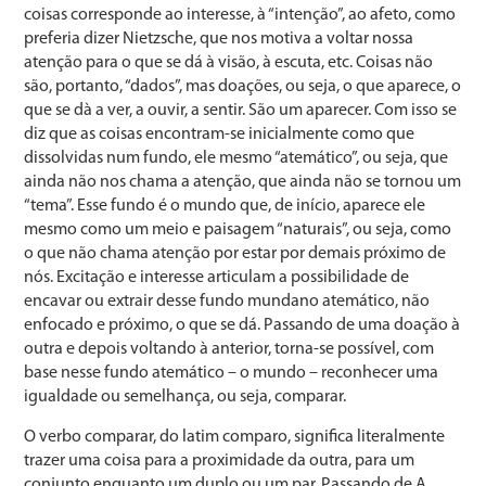
coisas corresponde ao interesse, à “intenção”, ao afeto, como
preferia dizer Nietzsche, que nos motiva a voltar nossa
atenção para o que se dá à visão, à escuta, etc. Coisas não
são, portanto, “dados”, mas doações, ou seja, o que aparece, o
que se dà a ver, a ouvir, a sentir. São um aparecer. Com isso se
diz que as coisas encontram-se inicialmente como que
dissolvidas num fundo, ele mesmo “atemático”, ou seja, que
ainda não nos chama a atenção, que ainda não se tornou um
“tema”. Esse fundo é o mundo que, de início, aparece ele
mesmo como um meio e paisagem “naturais”, ou seja, como
o que não chama atenção por estar por demais próximo de
nós. Excitação e interesse articulam a possibilidade de
encavar ou extrair desse fundo mundano atemático, não
enfocado e próximo, o que se dá. Passando de uma doação à
outra e depois voltando à anterior, torna-se possível, com
base nesse fundo atemático – o mundo – reconhecer uma
igualdade ou semelhança, ou seja, comparar.
O verbo comparar, do latim comparo, significa literalmente
trazer uma coisa para a proximidade da outra, para um
conjunto enquanto um duplo ou um par. Passando de A