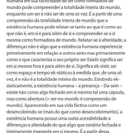
humana em sua facticidade de ser como formadora de
mundo pode compreender a totalidade inteira do mundo,
enquanto um ser e não ser de uma só vez. É a partir de uma
compreensão da totalidade inteira de mundo que a
existência humana pode relatar-se tanto ao que é como ao
que não é, em si e para além de si e compreender-se a si
mesma como formadora de mundo. Relatar-se à alteridade, a
diferenças não é algo que a existência humana experiencie
primeiramente em relação a outros seres mas primariamente
como o que caracteriza o seu próprio ser. Existir significa ser
em si mesmo fora e para além de si. Significa ek-sistir, ser
como espaço e tempo ek-státicos à medida que, de uma só
vez, é e não é a totalidade inteira do mundo. Existindo ek-
staticamente, a existência humana – a presença – Da-sein –
existe não como algo fechado em si mesmo tal uma cápsula,
mas como abertura (= ser-no-mundo é compreensão de
mundo). Aparecendo em sua vida fáctica como um
desencobrindo-se (mais do que como desencobrimento), a
existência humana possui uma outra acessibilidade a
diferenças e alteridade do que algo que existiria fechada e
inteiramente imanente em si mesmo. É a partir dessa