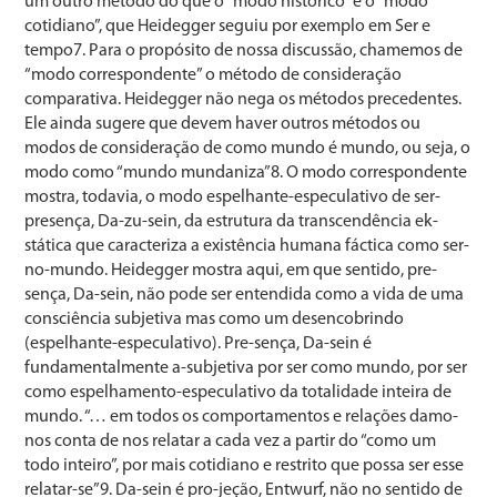
um outro método do que o “modo histórico” e o “modo
cotidiano”, que Heidegger seguiu por exemplo em Ser e
tempo7. Para o propósito de nossa discussão, chamemos de
“modo correspondente” o método de consideração
comparativa. Heidegger não nega os métodos precedentes.
Ele ainda sugere que devem haver outros métodos ou
modos de consideração de como mundo é mundo, ou seja, o
modo como “mundo mundaniza”8. O modo correspondente
mostra, todavia, o modo espelhante-especulativo de ser-
presença, Da-zu-sein, da estrutura da transcendência ek-
stática que caracteriza a existência humana fáctica como ser-
no-mundo. Heidegger mostra aqui, em que sentido, pre-
sença, Da-sein, não pode ser entendida como a vida de uma
consciência subjetiva mas como um desencobrindo
(espelhante-especulativo). Pre-sença, Da-sein é
fundamentalmente a-subjetiva por ser como mundo, por ser
como espelhamento-especulativo da totalidade inteira de
mundo. “… em todos os comportamentos e relações damo-
nos conta de nos relatar a cada vez a partir do “como um
todo inteiro”, por mais cotidiano e restrito que possa ser esse
relatar-se”9. Da-sein é pro-jeção, Entwurf, não no sentido de