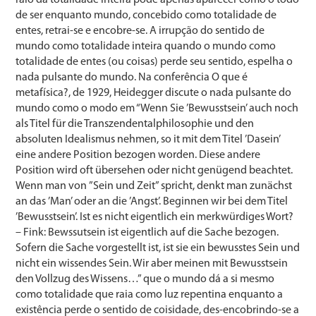
de ser enquanto mundo, concebido como totalidade de
entes, retrai-se e encobre-se. A irrupção do sentido de
mundo como totalidade inteira quando o mundo como
totalidade de entes (ou coisas) perde seu sentido, espelha o
nada pulsante do mundo. Na conferência O que é
metafísica?, de 1929, Heidegger discute o nada pulsante do
mundo como o modo em “Wenn Sie ’Bewusstsein’ auch noch
als Titel für die Transzendentalphilosophie und den
absoluten Idealismus nehmen, so it mit dem Titel ’Dasein’
eine andere Position bezogen worden. Diese andere
Position wird oft übersehen oder nicht genügend beachtet.
Wenn man von ”Sein und Zeit” spricht, denkt man zunächst
an das ’Man’ oder an die ’Angst’. Beginnen wir bei dem Titel
’Bewusstsein’. Ist es nicht eigentlich ein merkwürdiges Wort?
– Fink: Bewssutsein ist eigentlich auf die Sache bezogen.
Sofern die Sache vorgestellt ist, ist sie ein bewusstes Sein und
nicht ein wissendes Sein. Wir aber meinen mit Bewusstsein
den Vollzug des Wissens…” que o mundo dá a si mesmo
como totalidade que raia como luz repentina enquanto a
existência perde o sentido de coisidade, des-encobrindo-se a