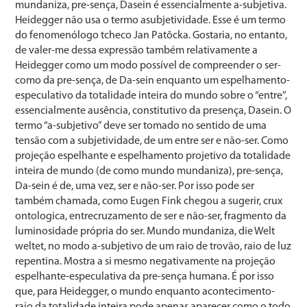
mundaniza, pre-sença, Dasein é essencialmente a-subjetiva.
Heidegger não usa o termo asubjetividade. Esse é um termo
do fenomenólogo tcheco Jan Patŏcka. Gostaria, no entanto,
de valer-me dessa expressão também relativamente a
Heidegger como um modo possível de compreender o ser-
como da pre-sença, de Da-sein enquanto um espelhamento-
especulativo da totalidade inteira do mundo sobre o “entre”,
essencialmente ausência, constitutivo da presença, Dasein. O
termo “a-subjetivo” deve ser tomado no sentido de uma
tensão com a subjetividade, de um entre ser e não-ser. Como
projeção espelhante e espelhamento projetivo da totalidade
inteira de mundo (de como mundo mundaniza), pre-sença,
Da-sein é de, uma vez, ser e não-ser. Por isso pode ser
também chamada, como Eugen Fink chegou a sugerir, crux
ontologica, entrecruzamento de ser e não-ser, fragmento da
luminosidade própria do ser. Mundo mundaniza, die Welt
weltet, no modo a-subjetivo de um raio de trovão, raio de luz
repentina. Mostra a si mesmo negativamente na projeção
espelhante-especulativa da pre-sença humana. É por isso
que, para Heidegger, o mundo enquanto acontecimento-
raio da totalidade inteira pode apenas aparecer como o todo