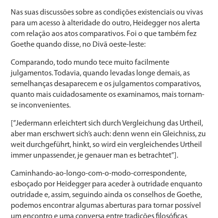
Nas suas discussões sobre as condições existenciais ou vivas
para um acesso à alteridade do outro, Heidegger nos alerta
com relação aos atos comparativos. Foi o que também fez
Goethe quando disse, no Divã oeste-leste:
Comparando, todo mundo tece muito facilmente
julgamentos. Todavia, quando levadas longe demais, as
semelhanças desaparecem e os julgamentos comparativos,
quanto mais cuidadosamente os examinamos, mais tornam-
se inconvenientes.
[”Jedermann erleichtert sich durch Vergleichung das Urtheil,
aber man erschwert sich’s auch: denn wenn ein Gleichniss, zu
weit durchgeführt, hinkt, so wird ein vergleichendes Urtheil
immer unpassender, je genauer man es betrachtet”].
Caminhando-ao-longo-com-o-modo-correspondente,
esboçado por Heidegger para aceder à outridade enquanto
outridade e, assim, seguindo ainda os conselhos de Goethe,
podemos encontrar algumas aberturas para tornar possível
um encontro e uma conversa entre tradições filosóficas