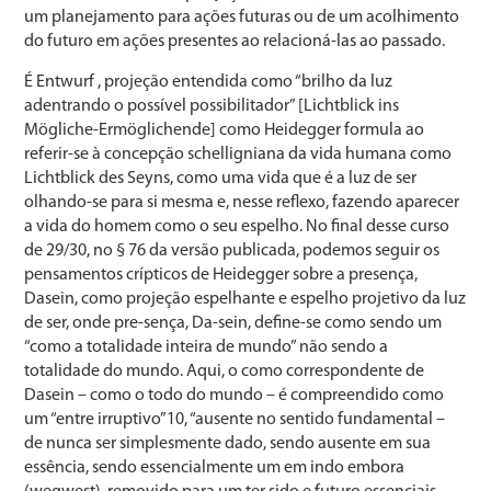
um planejamento para ações futuras ou de um acolhimento
do futuro em ações presentes ao relacioná-las ao passado.
É Entwurf , projeção entendida como “brilho da luz
adentrando o possível possibilitador” [Lichtblick ins
Mögliche-Ermöglichende] como Heidegger formula ao
referir-se à concepção schelligniana da vida humana como
Lichtblick des Seyns, como uma vida que é a luz de ser
olhando-se para si mesma e, nesse reflexo, fazendo aparecer
a vida do homem como o seu espelho. No final desse curso
de 29/30, no § 76 da versão publicada, podemos seguir os
pensamentos crípticos de Heidegger sobre a presença,
Dasein, como projeção espelhante e espelho projetivo da luz
de ser, onde pre-sença, Da-sein, define-se como sendo um
“como a totalidade inteira de mundo” não sendo a
totalidade do mundo. Aqui, o como correspondente de
Dasein – como o todo do mundo – é compreendido como
um “entre irruptivo”10, “ausente no sentido fundamental –
de nunca ser simplesmente dado, sendo ausente em sua
essência, sendo essencialmente um em indo embora