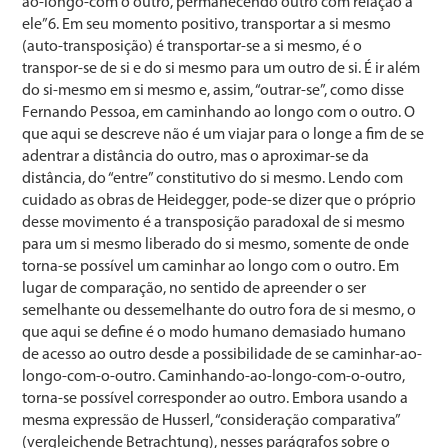
ao-longo-com o outro, permanecendo outro com relação a
ele”6. Em seu momento positivo, transportar a si mesmo
(auto-transposição) é transportar-se a si mesmo, é o
transpor-se de si e do si mesmo para um outro de si. É ir além
do si-mesmo em si mesmo e, assim, “outrar-se”, como disse
Fernando Pessoa, em caminhando ao longo com o outro. O
que aqui se descreve não é um viajar para o longe a fim de se
adentrar a distância do outro, mas o aproximar-se da
distância, do “entre” constitutivo do si mesmo. Lendo com
cuidado as obras de Heidegger, pode-se dizer que o próprio
desse movimento é a transposição paradoxal de si mesmo
para um si mesmo liberado do si mesmo, somente de onde
torna-se possível um caminhar ao longo com o outro. Em
lugar de comparação, no sentido de apreender o ser
semelhante ou dessemelhante do outro fora de si mesmo, o
que aqui se define é o modo humano demasiado humano
de acesso ao outro desde a possibilidade de se caminhar-ao-
longo-com-o-outro. Caminhando-ao-longo-com-o-outro,
torna-se possível corresponder ao outro. Embora usando a
mesma expressão de Husserl, “consideração comparativa”
(vergleichende Betrachtung), nesses parágrafos sobre o