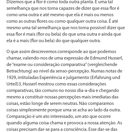
Dizemos que a flor é como toda outra planta. É uma tal
semelhança que nos torna capazes de dizer que essa flor é
como uma outra e até mesmo que ela é mais ou menos
como as outras flores ou como qualquer outra coisa. É até
mesmo uma tal semelhança que nos torna possível dizer que
essa flor é mais (flor ou bela) do que uma outra e ainda que
ela é a mais (flor ou bela) do que qualquer outra.
O que assim descrevemos corresponde ao que podemos
chamar, valendo-nos de uma expressão de Edmund Husserl,
de “exame ou consideração comparativa” (vergleichende
Betrachtung) ao nível da senso-percepção. Numas notas de
1929, intituladas Experiência e julgamento (Erfahrung und
Urteil)3, Husserl mostrou como essas considerações
comparativas, tão comuns no nosso dia-a-dia e chegando
mesmo a constituir nossas percepções mais imediatas das
coisas, estão longe de serem neutras. Não comparamos
coisas simplesmente porque uma se acha ao lado da outra.
Comparação é um ato interessado, um ato que ocorre
quando alguma coisa chama e provoca a nossa atenção. As
coisas precisam dar-se para a consciência. Esse dar-se das