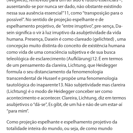
(wegwest), removido para um ter sido e futuro essenciais –,
ausentando-se por nunca ser dado, não obstante existindo
nessa sua ausência essencial”11, como “transposição para o
possível”. No sentido de projeção espelhante e de
espelhamento projetivo, de ”entre irruptivo”, pre-sença, Da-
sein significa o vir à luz irruptivo da asubjetividade da vida
humana. Presença, Dasein é como clareado (gelichted) , uma
concepção muito distinta do conceito de existência humana
como vida de uma consciência subjetiva e de sua busca
teleológica de esclarecimento (Aufklärung)12. É em termos
de um pensamento da clareira, Lichtung, que Heidegger
formula o seu distanciamento da fenomenologia
transcendental de Husserl e propõe uma fenomenologia
tautológica do inaparente13. Não subjetividade mas clareira
(Lichtung) é o modo de Heidegger conceber ser como
acontecimento e acontecer. Clareira, Lichtung, diz em termos
asubjetivos o “dá-se”, Es gibt, de um há e não de um estar-aí
“para mim”.
Como projeção espelhante e espelhamento projetivo da
totalidade inteira do mundo, ou seja, de como mundo