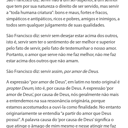
São Francisco diz: servir não a um ser-superior, a um senhor
que tem por sua natureza o direito de ser servido, mas servir
a “toda humana criatura”: bons e maus, fortes e fracos,
simpáticos e antipáticos, ricos e pobres, amigos e inimigos, a
todos sem qualquer julgamento de suas qualidades.
São Francisco diz: servir sem desejar estar acima dos outros,
isto é, servir sem ter o sentimento de ser melhor e superior
pelo fato de servir, pelo fato de testemunhar o nosso amor.
Portanto, o amor que serve não me faz melhor, não me faz
estar acima dos outros que não amam.
São Francisco diz: servir assim,
por amor de Deus
.
A expressão “por amor de Deus”, em latim no texto original é
propter Deum
, isto é, por causa de Deus. A expressão ‘por
amor de Deus’, por causa de Deus, nós geralmente não mais
a entendemos na sua ressonância originária, porque
estamos acostumados a ouvi-la como finalidade. No entanto
originariamente se entendia “a partir do amor que Deus
possui”. A palavra causa do ‘por causa de Deus’ significa o
que atinge o âmago de mim mesmo e nesse atingir me faz