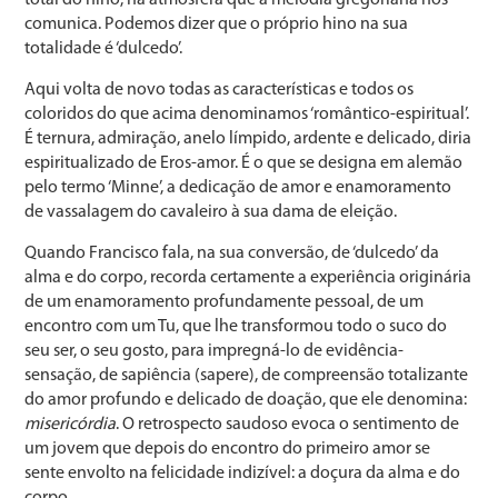
comunica. Podemos dizer que o próprio hino na sua
totalidade é ‘dulcedo’.
Aqui volta de novo todas as características e todos os
coloridos do que acima denominamos ‘romântico-espiritual’.
É ternura, admiração, anelo límpido, ardente e delicado, diria
espiritualizado de Eros-amor. É o que se designa em alemão
pelo termo ‘Minne’, a dedicação de amor e enamoramento
de vassalagem do cavaleiro à sua dama de eleição.
Quando Francisco fala, na sua conversão, de ‘dulcedo’ da
alma e do corpo, recorda certamente a experiência originária
de um enamoramento profundamente pessoal, de um
encontro com um Tu, que lhe transformou todo o suco do
seu ser, o seu gosto, para impregná-lo de evidência-
sensação, de sapiência (sapere), de compreensão totalizante
do amor profundo e delicado de doação, que ele denomina:
misericórdia
. O retrospecto saudoso evoca o sentimento de
um jovem que depois do encontro do primeiro amor se
sente envolto na felicidade indizível: a doçura da alma e do
corpo.