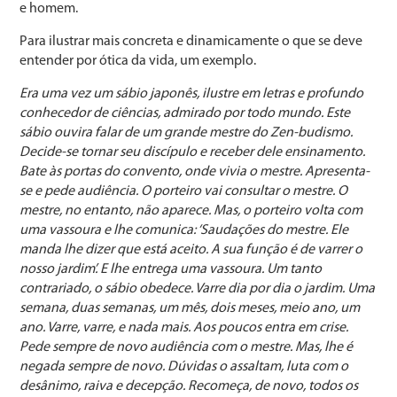
e homem.
Para ilustrar mais concreta e dinamicamente o que se deve
entender por ótica da vida, um exemplo.
Era uma vez um sábio japonês, ilustre em letras e profundo
conhecedor de ciências, admirado por todo mundo. Este
sábio ouvira falar de um grande mestre do Zen-budismo.
Decide-se tornar seu discípulo e receber dele ensinamento.
Bate às portas do convento, onde vivia o mestre. Apresenta-
se e pede audiência. O porteiro vai consultar o mestre. O
mestre, no entanto, não aparece. Mas, o porteiro volta com
uma vassoura e lhe comunica: ‘Saudações do mestre. Ele
manda lhe dizer que está aceito. A sua função é de varrer o
nosso jardim’. E lhe entrega uma vassoura. Um tanto
contrariado, o sábio obedece. Varre dia por dia o jardim. Uma
semana, duas semanas, um mês, dois meses, meio ano, um
ano. Varre, varre, e nada mais. Aos poucos entra em crise.
Pede sempre de novo audiência com o mestre. Mas, lhe é
negada sempre de novo. Dúvidas o assaltam, luta com o
desânimo, raiva e decepção. Recomeça, de novo, todos os