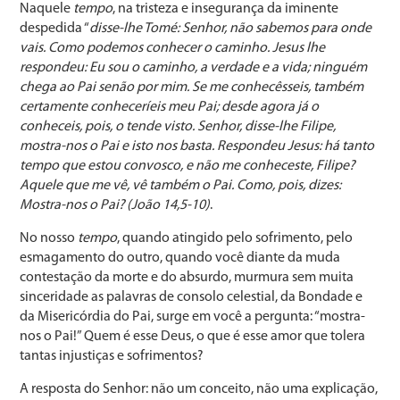
Naquele
tempo
, na tristeza e insegurança da iminente
despedida “
disse-lhe Tomé: Senhor, não sabemos para onde
vais. Como podemos conhecer o caminho. Jesus lhe
respondeu: Eu sou o caminho, a verdade e a vida; ninguém
chega ao Pai senão por mim. Se me conhecêsseis, também
certamente conheceríeis meu Pai; desde agora já o
conheceis, pois, o tende visto. Senhor, disse-lhe Filipe,
mostra-nos o Pai e isto nos basta. Respondeu Jesus: há tanto
tempo que estou convosco, e não me conheceste, Filipe?
Aquele que me vê, vê também o Pai. Como, pois, dizes:
Mostra-nos o Pai? (João 14,5-10)
.
No nosso
tempo
, quando atingido pelo sofrimento, pelo
esmagamento do outro, quando você diante da muda
contestação da morte e do absurdo, murmura sem muita
sinceridade as palavras de consolo celestial, da Bondade e
da Misericórdia do Pai, surge em você a pergunta: “mostra-
nos o Pai!” Quem é esse Deus, o que é esse amor que tolera
tantas injustiças e sofrimentos?
A resposta do Senhor: não um conceito, não uma explicação,