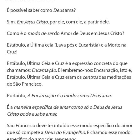
É possível saber como
Deus
ama?
Sim.
Em Jesus Cristo
, por ele, com ele, a partir dele.
Como é o
modo de ser
do Amor de Deus em Jesus Cristo?
Estábulo, a Última ceia (Lava pés e Eucaristia) e a Morte na
Cruz!
Estábulo, Última Ceia e Cruz é a expressão concreta do que
chamamos:
Encarnação
. E lembremo-nos: Encarnação, isto é,
Estábulo, Última Ceia e Cruz eram os
centros
das meditações
de São Francisco.
Portanto,
A Encarnação é o modo como Deus ama.
É a
maneira específica de amar como só o Deus de Jesus
Cristo pode e sabe amar.
São Francisco deve ter intuído esse modo específico do amor
que só compete a
Deus do Evangelho
. E chamou esse modo
específico do amor de:
ser-menor
.