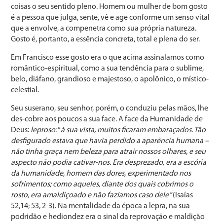
coisas o seu sentido pleno. Homem ou mulher de bom gosto
é a pessoa que julga, sente, vê e age conforme um senso vital
que a envolve, a compenetra como sua própria natureza.
Gosto é, portanto, a essência concreta, total e plena do ser.
Em Francisco esse gosto era o que acima assinalamos como
romântico-espiritual, como a sua tendência para o sublime,
belo, diáfano, grandioso e majestoso, o apolônico, o místico-
celestial.
Seu suserano, seu senhor, porém, o conduziu pelas mãos, lhe
des-cobre aos poucos a sua face. A face da Humanidade de
Deus:
leproso
: “
à sua vista, muitos ficaram embaraçados. Tão
desfigurado estava que havia perdido a aparência humana –
não tinha graça nem beleza para atrair nossos olhares, e seu
aspecto não podia cativar-nos. Era desprezado, era a escória
da humanidade, homem das dores, experimentado nos
sofrimentos; como aqueles, diante dos quais cobrimos o
rosto, era amaldiçoado e não fazíamos caso dele”
(Isaías
52,14; 53, 2-3). Na mentalidade da época a lepra, na sua
podridão e hediondez era o sinal da reprovação e maldição