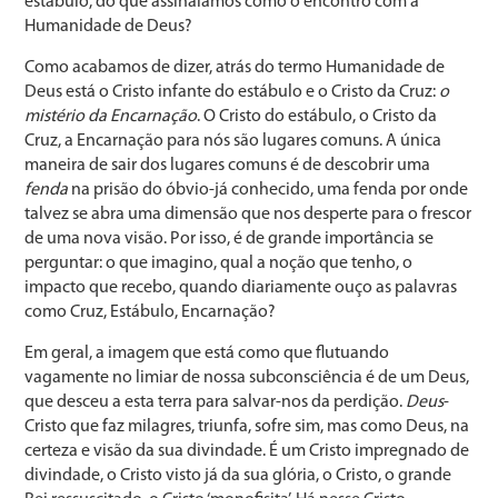
estábulo, do que assinalamos como o encontro com a
Humanidade de Deus?
Como acabamos de dizer, atrás do termo Humanidade de
Deus está o Cristo infante do estábulo e o Cristo da Cruz:
o
mistério da Encarnação
. O Cristo do estábulo, o Cristo da
Cruz, a Encarnação para nós são lugares comuns. A única
maneira de sair dos lugares comuns é de descobrir uma
fenda
na prisão do óbvio-já conhecido, uma fenda por onde
talvez se abra uma dimensão que nos desperte para o frescor
de uma nova visão. Por isso, é de grande importância se
perguntar: o que imagino, qual a noção que tenho, o
impacto que recebo, quando diariamente ouço as palavras
como Cruz, Estábulo, Encarnação?
Em geral, a imagem que está como que flutuando
vagamente no limiar de nossa subconsciência é de um Deus,
que desceu a esta terra para salvar-nos da perdição.
Deus
-
Cristo que faz milagres, triunfa, sofre sim, mas como Deus, na
certeza e visão da sua divindade. É um Cristo impregnado de
divindade, o Cristo visto já da sua glória, o Cristo, o grande