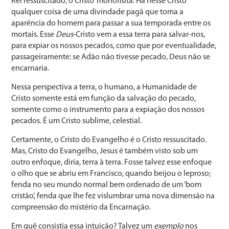
Rei ressuscitado, o Cristo ‘monofisita’. Há nesse Cristo
qualquer coisa de uma divindade pagã que toma a
aparência do homem para passar a sua temporada entre os
mortais. Esse
Deus
-Cristo vem a essa terra para salvar-nos,
para expiar os nossos pecados, como que por eventualidade,
passageiramente: se Adão não tivesse pecado, Deus não se
encarnaria.
Nessa perspectiva a terra, o humano, a Humanidade de
Cristo somente está em função da salvação do pecado,
somente como o instrumento para a expiação dos nossos
pecados. É um Cristo sublime, celestial.
Certamente, o Cristo do Evangelho é o Cristo ressuscitado.
Mas, Cristo do Evangelho, Jesus é também visto sob um
outro enfoque, diria, terra à terra. Fosse talvez esse enfoque
o olho que se abriu em Francisco, quando beijou o leproso;
fenda no seu mundo normal bem ordenado de um ‘bom
cristão’, fenda que lhe fez vislumbrar uma nova dimensão na
compreensão do mistério da Encarnação.
Em quê consistia essa intuição? Talvez um
exemplo
nos