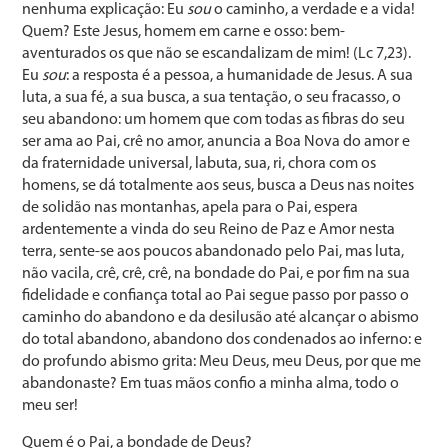
nenhuma explicação: Eu
sou
o caminho, a verdade e a vida!
Quem? Este Jesus, homem em carne e osso: bem-
aventurados os que não se escandalizam de mim! (Lc 7,23).
Eu
sou
: a resposta é a pessoa, a humanidade de Jesus. A sua
luta, a sua fé, a sua busca, a sua tentação, o seu fracasso, o
seu abandono: um homem que com todas as fibras do seu
ser ama ao Pai, crê no amor, anuncia a Boa Nova do amor e
da fraternidade universal, labuta, sua, ri, chora com os
homens, se dá totalmente aos seus, busca a Deus nas noites
de solidão nas montanhas, apela para o Pai, espera
ardentemente a vinda do seu Reino de Paz e Amor nesta
terra, sente-se aos poucos abandonado pelo Pai, mas luta,
não vacila, crê, crê, crê, na bondade do Pai, e por fim na sua
fidelidade e confiança total ao Pai segue passo por passo o
caminho do abandono e da desilusão até alcançar o abismo
do total abandono, abandono dos condenados ao inferno: e
do profundo abismo grita: Meu Deus, meu Deus, por que me
abandonaste? Em tuas mãos confio a minha alma, todo o
meu ser!
Quem é o Pai, a bondade de Deus?