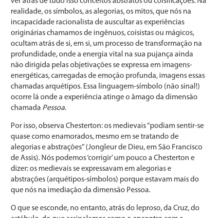
ver atrás de tudo isso conceitos abstratos ou coisificações. Na
realidade, os símbolos, as alegorias, os mitos, que nós na
incapacidade racionalista de auscultar as experiências
originárias chamamos de ingênuos, coisistas ou mágicos,
ocultam atrás de si, em si, um processo de transformação na
profundidade, onde a energia vital na sua pujança ainda
não dirigida pelas objetivações se expressa em imagens-
energéticas, carregadas de emoção profunda, imagens essas
chamadas arquétipos. Essa linguagem-símbolo (não sinal!)
ocorre lá onde a experiência atinge o âmago da dimensão
chamada
Pessoa
.
Por isso, observa Chesterton: os medievais “podiam sentir-se
quase como enamorados, mesmo em se tratando de
alegorias e abstrações” (Jongleur de Dieu, em São Francisco
de Assis). Nós podemos ‘corrigir’ um pouco a Chesterton e
dizer: os medievais se expressavam em alegorias e
abstrações (arquétipos-símbolos) porque estavam mais do
que nós na imediação da dimensão Pessoa.
O que se esconde, no entanto, atrás do leproso, da Cruz, do