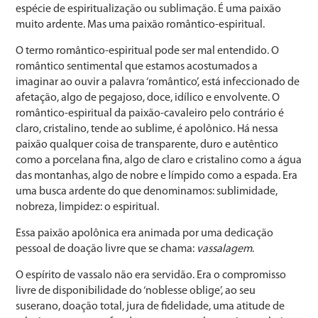
espécie de espiritualização ou sublimação. É uma paixão
muito ardente. Mas uma paixão romântico-espiritual.
O termo romântico-espiritual pode ser mal entendido. O
romântico sentimental que estamos acostumados a
imaginar ao ouvir a palavra ‘romântico’, está infeccionado de
afetação, algo de pegajoso, doce, idílico e envolvente. O
romântico-espiritual da paixão-cavaleiro pelo contrário é
claro, cristalino, tende ao sublime, é apolônico. Há nessa
paixão qualquer coisa de transparente, duro e autêntico
como a porcelana fina, algo de claro e cristalino como a água
das montanhas, algo de nobre e límpido como a espada. Era
uma busca ardente do que denominamos: sublimidade,
nobreza, limpidez: o espiritual.
Essa paixão apolônica era animada por uma dedicação
pessoal de doação livre que se chama:
vassalagem
.
O espírito de vassalo não era servidão. Era o compromisso
livre de disponibilidade do ‘noblesse oblige’, ao seu
suserano, doação total, jura de fidelidade, uma atitude de