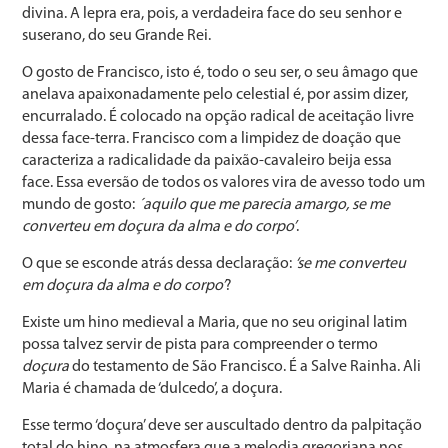
divina. A lepra era, pois, a verdadeira face do seu senhor e
suserano, do seu Grande Rei.
O gosto de Francisco, isto é, todo o seu ser, o seu âmago que
anelava apaixonadamente pelo celestial é, por assim dizer,
encurralado. É colocado na opção radical de aceitação livre
dessa face-terra. Francisco com a limpidez de doação que
caracteriza a radicalidade da paixão-cavaleiro beija essa
face. Essa eversão de todos os valores vira de avesso todo um
mundo de gosto:
´aquilo que me parecia amargo, se me
converteu em doçura da alma e do corpo’
.
O que se esconde atrás dessa declaração:
‘se me converteu
em doçura da alma e do corpo’
?
Existe um hino medieval a Maria, que no seu original latim
possa talvez servir de pista para compreender o termo
doçura
do testamento de São Francisco. É a Salve Rainha. Ali
Maria é chamada de ‘dulcedo’, a doçura.
Esse termo ‘doçura’ deve ser auscultado dentro da palpitação
total do hino, na atmosfera que a melodia gregoriana nos