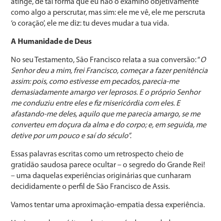
atinge, de tal forma que eu não o examino objetivamente
como algo a perscrutar, mas sim: ele me vê, ele me perscruta
‘o coração’, ele me diz: tu deves mudar a tua vida.
A Humanidade de Deus
No seu Testamento, São Francisco relata a sua conversão: “
O
Senhor deu a mim, frei Francisco, começar a fazer penitência
assim: pois, como estivesse em pecados, parecia-me
demasiadamente amargo ver leprosos. E o próprio Senhor
me conduziu entre eles e fiz misericórdia com eles. E
afastando-me deles, aquilo que me parecia amargo, se me
converteu em doçura da alma e do corpo; e, em seguida, me
detive por um pouco e saí do século”.
Essas palavras escritas como um retrospecto cheio de
gratidão saudosa parece ocultar – o segredo do Grande Rei!
– uma daquelas experiências originárias que cunharam
decididamente o perfil de São Francisco de Assis.
Vamos tentar uma aproximação-empatia dessa experiência.