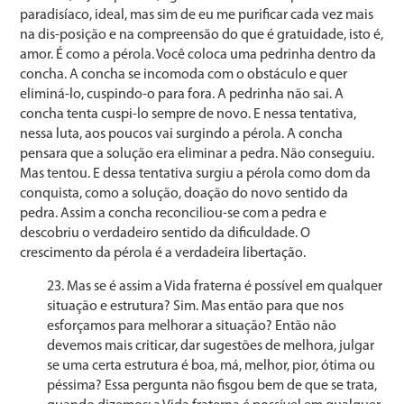
paradisíaco, ideal, mas sim de eu me purificar cada vez mais
na dis-posição e na compreensão do que é gratui­dade, isto é,
amor. É como a pérola. Você coloca uma pe­drinha dentro da
concha. A concha se incomoda com o obstáculo e quer
eliminá-lo, cuspindo-o para fora. A pedri­nha não sai. A
concha tenta cuspi-lo sempre de novo. E nessa tentativa,
nessa luta, aos poucos vai surgindo a pé­rola. A concha
pensara que a solução era eliminar a pe­dra. Não conseguiu.
Mas tentou. E dessa tentativa surgiu a pérola como dom da
conquista, como a solução, doa­ção do novo sentido da
pedra. Assim a concha recon­ciliou-se com a pedra e
descobriu o verdadeiro sentido da dificuldade. O
crescimento da pérola é a verdadeira libertação.
Mas se é assim a Vida fraterna é possível em qual­quer
situação e estrutura? Sim. Mas então para que nos
esforçamos para melhorar a situação? Então não
devemos mais criticar, dar sugestões de melhora, julgar
se uma cer­ta estrutura é boa, má, melhor, pior, ótima ou
péssima? Essa pergunta não fisgou bem de que se trata,