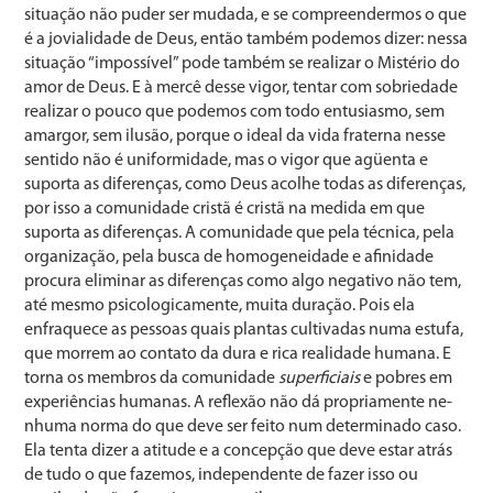
situação não puder ser mudada, e se compreender­mos o que
é a jovialidade de Deus, então também pode­mos dizer: nessa
situação “impossível” pode também se realizar o Mistério do
amor de Deus. E à mercê desse vigor, tentar com sobriedade
realizar o pouco que podemos com todo entusiasmo, sem
amargor, sem ilusão, porque o ideal da vida fraterna nesse
sentido não é uniformidade, mas o vigor que agüenta e
suporta as diferenças, como Deus acolhe todas as diferenças,
por isso a comunidade cristã é cristã na medida em que
suporta as diferenças. A comunidade que pela técnica, pela
organização, pela bus­ca de homogeneidade e afinidade
procura eliminar as diferenças como algo negativo não tem,
até mesmo psicologicamente, muita duração. Pois ela
enfraquece as pes­soas quais plantas cultivadas numa estufa,
que morrem ao contato da dura e rica realidade humana. E
torna os membros da comunidade
superficiais
e pobres em
ex­periências humanas. A reflexão não dá propriamente ne­
nhuma norma do que deve ser feito num determinado caso.
Ela tenta dizer a atitude e a concepção que deve estar atrás
de tudo o que fazemos, independente de fazer isso ou