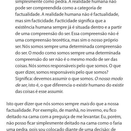
sim­plesmente como pedra. A realidade humana não
pode ser compreendida como a categoria de
factualidade. A reali­dade humana não é factualidade,
mas sim facticidade. Fac­ticidade significa que a
existência humana sempre já é si­tuada dentro e a partir
de uma compreensão do ser. Essa compreensão não é
uma compreensão teorética, mas sim o nosso próprio
ser. Nós somos sempre uma determinada com­preensão
do ser. O modo como somos sempre uma determi­nada
compreensão do ser não é o mesmo modo de ser das
coisas. Nós somos responsáveis pelo que somos. O que
quer dizer, somos responsáveis pelo que somos?
Significa: devemos assumir o que somos.
O nosso modo
de ser
, isto é, o que di­ferencia o existir humano do existir
das coisas é esse assumir.
Isto quer dizer que nós somos sempre
mais
do que a nos­sa
factualidade. Por exemplo, de manhã, no inverno, eu fi­co
deitado na cama com a preguiça de me levantar. Eu, porém,
não posso ficar simplesmente deitado na cama co­mo o faria
uma pedra, pois sou colocado diante de uma decisão: de