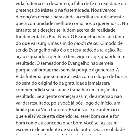
vida fraterna é o desânimo, a falta de fé na realidade da
presença do Mistério na fraternidade. Nós tivemos
decep­ções demais para ainda acreditar euforicamente
que a comunidade melhore como nós o queremos… No
entanto tais desejos se iludem acerca da realidade
fundamental da Boa-Nova. O Evangelho não fala tanto
do que vai surgir, mas sim do
modo de ser
. O modo de
ser do Evangelho não é o de resultado, da re-ação. Re-
ação é quando a gen­te só tem vigor e age, quando tem
resultado. O semeador do Evangelho não semeia
porque vai brotar, mas semeia porque é generoso. A
Vida fraterna que sempre ali está como o lu­gar de busca
do sentido originário da gratuidade jamais será
compreendida se se lutar e trabalhar em função do
resultado. Se a gente começar assim, de antemão não
vai dar resultado, pois você já pôs, logo de iní­cio, um
limite para a Vida fraterna. E sabe você de ante­mão o
que é ela? Você está dizendo: eu serei bom se ele for
bom como eu concebo o ser bom. Você se faz assim
escravo e dependente de si e do outro. Ora, a realidade