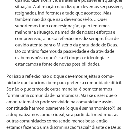
quando dizemos: a Vida fraterna é possível em qualquer
situação. A afirmação não diz: que devemos ser passivos,
resigna­dos, indiferentes a tudo que acontece. Mas
também não diz que não devemos sê-lo… Quer
suportemos tudo com resignação, quer tentemos
melhorar a situação, na medi­da de nossos esforços e
compreensão, a nossa reflexão nos diz sempre: ficai de
ouvido atento para o Mistério da gratuidade de Deus.
Do contrário fazemos da passivida­de e da atividade
(sabemos nós o que é isso?) dogma e ideo­logia e
estancamos a fonte de novas possibilidades.
Por isso a reflexão não diz que devemos rejeitar a comu­
nidade que funciona bem para preferir a comunidade di­fícil.
Se não o pudermos de outra maneira, é bom tentar­mos
formar uma comunidade harmoniosa. Mas se disser que o
amor fraternal só pode ser vivido na comunidade assim
constituída harmoniosamente (o que é ser harmo­nioso?), se
a dogmatizamos como o ideal, se a partir da­li medirmos as
outras comunidades como sendo menos boas, então
estamos fazendo uma discriminação “racial” diante de Deus