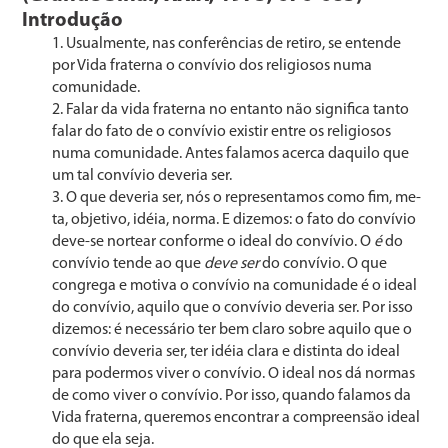
Introdução
Usualmente, nas conferências de retiro, se entende
por Vida fraterna o convívio dos religiosos numa
comunidade.
Falar da vida fraterna no entanto não significa tanto
falar do fato de o convívio existir entre os religiosos
numa co­munidade. Antes falamos acerca daquilo que
um tal con­vívio deveria ser.
O que deveria ser, nós o representamos como fim, me­
ta, objetivo, idéia, norma. E dizemos: o fato do convívio
de­ve-se nortear conforme o ideal do convívio. O
é
do
convívio tende ao que
deve ser
do convívio. O que
congrega e moti­va o convívio na comunidade é o ideal
do convívio, aquilo que o convívio deveria ser. Por isso
dizemos: é necessário ter bem claro sobre aquilo que o
convívio deveria ser, ter idéia clara e distinta do ideal
para podermos viver o conví­vio. O ideal nos dá normas
de como viver o convívio. Por isso, quando falamos da
Vida fraterna, queremos encontrar a compreensão ideal
do que ela seja.