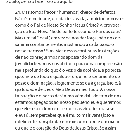
aquilo, de não fazer isso ou aquilo.
Mas somos fracos, “humanos”, cheios de defeitos.
Não é temeridade, utopia deslavada, ambicionarmos ser
como é o Pai de Nosso Senhor Jesus Cristo? A provoca­
ção da Boa-Nova: “Sede perfeitos como o Pai dos céus”!
Mas um tal “ideal”, em vez de nos dar força, não nos de­
sanima constantemente, mostrando a cada passo o
nosso fracasso? Sim. Mas nessas contínuas frustrações
de não con­seguirmos nos apossar do dom da
jovialidade vamos nos abrindo para uma compreensão
mais profunda do que é o vazio da acolhida, a pobreza
que, livre de todo e qualquer orgulho e sentimento de
posse e dominação, alegremen­te se dá à graça, isto é, à
gratuidade de Deus: Meu Deus e meu Tudo. A nossa
frustração e o nosso desânimo vêm dali, do fato de nós
estarmos apegados ao nosso pequeno eu e querermos
que ele seja o dono e o senhor das virtu­des (para se
elevar), sem perceber que é muito mais van­tajoso e
inteligente transplantar em mim um outro e um maior
eu que é o coração do Deus de Jesus Cristo. Se as­sim