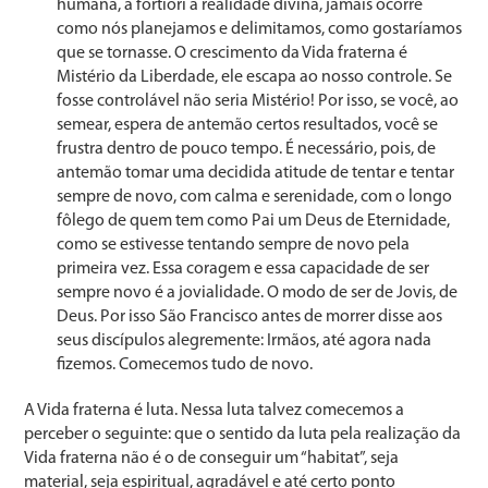
humana, a fortiori a realidade divina, jamais ocorre
como nós planejamos e delimitamos, como gostaríamos
que se tornasse. O crescimento da Vida fraterna é
Mistério da Li­berdade, ele escapa ao nosso controle. Se
fosse controlá­vel não seria Mistério! Por isso, se você, ao
semear, espera de antemão certos resultados, você se
frustra dentro de pouco tempo. É necessário, pois, de
antemão tomar uma decidida atitude de tentar e tentar
sempre de novo, com calma e serenidade, com o longo
fôlego de quem tem como Pai um Deus de Eternidade,
como se estivesse ten­tando sempre de novo pela
primeira vez. Essa coragem e essa capacidade de ser
sempre novo é a jovialidade. O modo de ser de Jovis, de
Deus. Por isso São Francisco antes de morrer disse aos
seus discípulos alegremente: Ir­mãos, até agora nada
fizemos. Comecemos tudo de novo.
A Vida fraterna é luta. Nessa luta talvez comecemos a
perceber o seguinte: que o sentido da luta pela realiza­ção da
Vida fraterna não é o de conseguir um “habitat”, seja
material, seja espiritual, agradável e até certo ponto