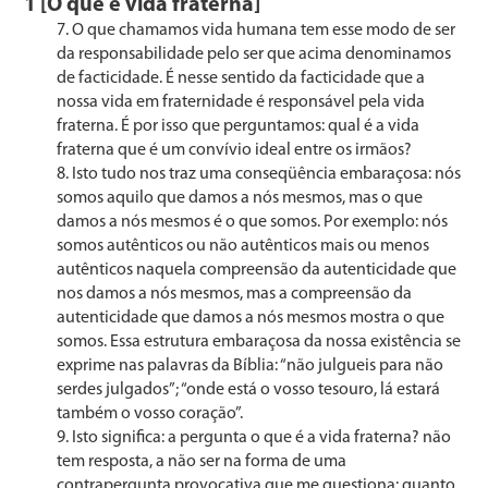
1 [O que é vida fraterna]
O que chamamos vida humana tem esse modo de ser
da responsabilidade pelo ser que acima denominamos
de facticidade. É nesse sentido da facticidade que a
nossa vi­da em fraternidade é responsável pela vida
fraterna. É por isso que perguntamos: qual é a vida
fraterna que é um convívio ideal entre os irmãos?
Isto tudo nos traz uma conseqüência embaraçosa: nós
somos aquilo que damos a nós mesmos, mas o que
damos a nós mesmos é o que somos. Por exemplo: nós
somos au­tênticos ou não autênticos mais ou menos
autênticos naquela compreensão da autenticidade que
nos damos a nós mesmos, mas a compreensão da
autenticidade que damos a nós mes­mos mostra o que
somos. Essa estrutura embaraçosa da nos­sa existência se
exprime nas palavras da Bíblia: “não julgueis para não
serdes julgados”; “onde está o vosso tesouro, lá estará
também o vosso coração”.
Isto significa: a pergunta o que é a vida fraterna? não
tem resposta, a não ser na forma de uma
contrapergunta provocativa que me questiona: quanto