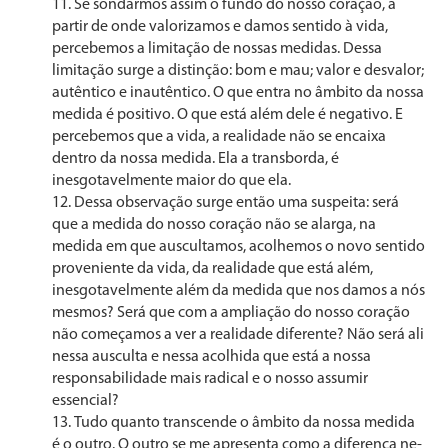
Se sondarmos assim o fundo do nosso coração, a
par­tir de onde valorizamos e damos sentido à vida,
percebemos a limitação de nossas medidas. Dessa
limitação surge a distinção: bom e mau; valor e desvalor;
autêntico e inau­têntico. O que entra no âmbito da nossa
medida é posi­tivo. O que está além dele é negativo. E
percebemos que a vida, a realidade não se encaixa
dentro da nossa medi­da. Ela a transborda, é
inesgotavelmente maior do que ela.
Dessa observação surge então uma suspeita: será
que a medida do nosso coração não se alarga, na
medida em que auscultamos, acolhemos o novo sentido
proveniente da vida, da realidade que está além,
inesgotavelmente além da medida que nos damos a nós
mesmos? Será que com a ampliação do nosso coração
não começamos a ver a rea­lidade diferente? Não será ali
nessa ausculta e nessa aco­lhida que está a nossa
responsabilidade mais radical e o nosso assumir
essencial?
Tudo quanto transcende o âmbito da nossa medida
é o outro. O outro se me apresenta como a diferença ne­