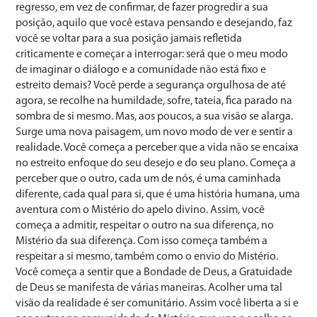
regresso, em vez de confirmar, de fazer progredir a sua
posição, aquilo que você estava pen­sando e desejando, faz
você se voltar para a sua posição jamais refletida
criticamente e começar a interrogar: será que o meu modo
de imaginar o diálogo e a comunidade não está fixo e
estreito demais? Você perde a segurança orgulhosa de até
agora, se recolhe na humildade, sofre, tateia, fica parado na
sombra de si mesmo. Mas, aos pou­cos, a sua visão se alarga.
Surge uma nova paisagem, um novo modo de ver e sentir a
realidade. Você começa a per­ceber que a vida não se encaixa
no estreito enfoque do seu desejo e do seu plano. Começa a
perceber que o ou­tro, cada um de nós, é uma caminhada
diferente, cada qual para si, que é uma história humana, uma
aventura com o Mistério do apelo divino. Assim, você
começa a admitir, respeitar o outro na sua diferença, no
Mistério da sua diferença. Com isso começa também a
respeitar a si mesmo, também como o envio do Mistério.
Você começa a sentir que a Bondade de Deus, a Gratuidade
de Deus se manifesta de várias maneiras. Acolher uma tal
visão da realidade é ser comunitário. Assim você liberta a si e