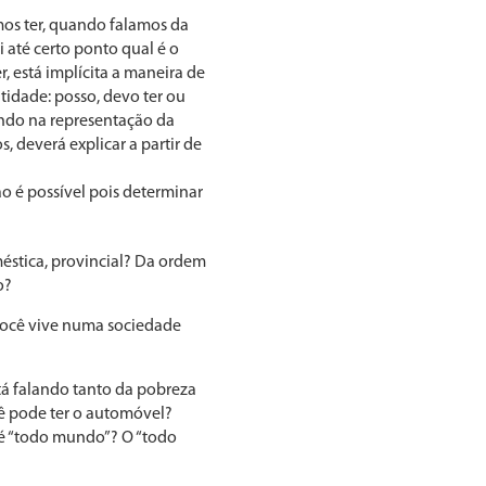
os ter, quando falamos da
 até certo ponto qual é o
, está implícita a maneira de
tidade: posso, devo ter ou
lando na representação da
, deverá explicar a partir de
o é possível pois determinar
éstica, provincial? Da ordem
o?
e você vive numa sociedade
á falando tan­to da pobreza
ê pode ter o automóvel?
 é “todo mundo”? O “todo