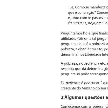
e) Como se manifesta o
que é concreção? Concreç
e junto com os passos que
franciscana, hoje
, em “Fo
Perguntamos hoje: que finalid
utilidade. Pois uma tal pergu
pergunta o que é a pobreza, a 
pobreza, a obediência etc.; 
denomina­mos Liberdade Inter
A pobreza, a obediência etc.,
resposta que dá determinações
pergunta só pode ser respond
Ex-
per
iência é
per
-curso. É o 
crescente do Mistério do seu 
2 Algumas questões a
Comecemos com a representaçã