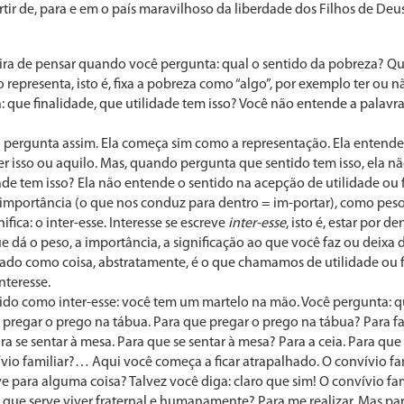
rtir de, para e em o país maravilhoso da liberdade dos Filhos de Deus
ra de pensar quando você per­gunta: qual o sentido da pobreza? Qua
o representa, isto é, fixa a pobreza como “algo”, por exemplo ter ou n
: que finali­dade, que utilidade tem isso? Você não entende a palavr
o pergunta assim. Ela começa sim como a representação. Ela entend
r isso ou aquilo. Mas, quando pergunta que sentido tem isso, ela não
ade tem isso? Ela não entende o sentido na acepção de utilidade ou fi
mportância (o que nos conduz para dentro = im-portar), como pe­so 
ifi­ca: o inter-esse. Interesse se escreve
inter-esse
, isto é, estar por de
e dá o peso, a importância, a significação ao que você faz ou deixa d
etado como coisa, abstratamente, é o que chama­mos de utilidade ou f
nteresse.
do como inter-esse: você tem um martelo na mão. Você pergunta: qu
 pregar o prego na tá­bua. Para que pregar o prego na tábua? Para fa
ra se sen­tar à mesa. Para que se sentar à mesa? Para a ceia. Para que
vívio familiar?… Aqui você começa a ficar atrapalhado. O con­vívio f
e para alguma coisa? Talvez você diga: claro que sim! O convívio fami
ue serve viver fraternal e humanamente? Para me realizar. Mas par