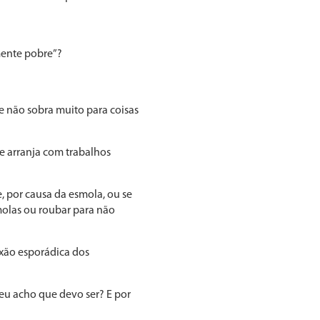
mente pobre”?
 e não sobra muito para coisas
e arranja com trabalhos
 por causa da esmola, ou se
olas ou roubar para não
xão espo­rádica dos
u acho que de­vo ser? E por