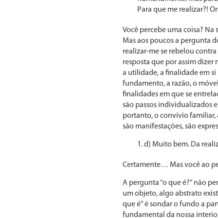
Para que me realizar?! O
Você percebe uma coisa? Na sé
Mas aos poucos a pergunta do
realizar-me se rebelou con­tr
resposta que por assim dizer 
a uti­lidade, a finalidade em 
fundamento, a razão, o móvel, 
finalidades em que se entrela
são passos individualizados e 
portanto, o convívio familiar,
são manifestações, são express
d) Muito bem. Da real
Certamente… Mas você ao per
A pergunta “o que é?” não per
um objeto, algo abstrato exist
que é” é sondar o fundo a par
fundamental da nossa inte­rio