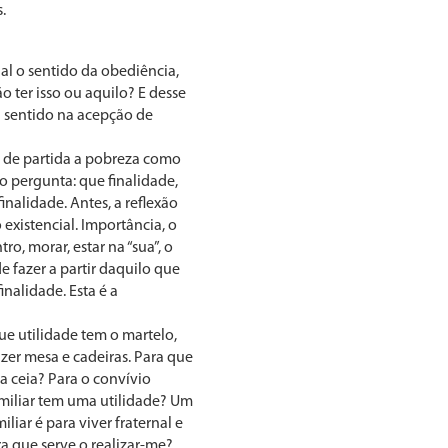
.
l o sentido da obe­diência,
ão ter isso ou aquilo? E desse
a sentido na acepção de
e de partida a pobreza como
 per­gunta: que finalidade,
na­lidade. Antes, a reflexão
existencial. Importância, o
ntro, morar, estar na “sua”, o
e fazer a partir daquilo que
inalidade. Esta é a
e utilidade tem o martelo,
zer mesa e cadeiras. Para que
 a ceia? Para o convívio
amiliar tem uma utilidade? Um
liar é para viver fraternal e
a que serve o realizar-me?