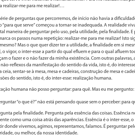
ra realizar-me para me realizar!…
rie de perguntas que percorremos, de início não havia a dificuldade
 “para que serve” começou a tornar-se inadequada. A realida­de viva
a tal maneira de perguntar pelo uso, pela utilidade, pela finalidade.
marca os passos numa repetição: realizar-me para me realizar! Isto si
si mesmo? Mas o que quer dizer ter a utilidade, a finalidade em si mesm
o vigor, o inter-esse a partir do qual efluem e para o qual afluem tod
çam o fazer e o não fazer da minha existência. Com outras palavras, 
não-refle­xos da manifestação do sentido da vida, isto é, do inter­es
 a ceia, sentar-se à mesa, mesa e cadeiras, construção de mesa e cade
ões do sentido, isto é, do inter-esse: realização humana.
ização humana não posso pergun­tar: para quê. Mas eu me pergunto:
guntar “o que é?” não está pensando quase sem o perceber: para q
gunta pela finalidade. Per­gunta pela essência das coisas. Essência 
ente como uma coisa atrás das aparências. Essência é o inter-esse, o s
tir donde vivemos, agimos, representamos, falamos. É per­guntar pel
ridade, ou melhor, da nossa identidade.