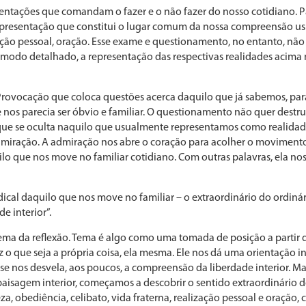
sentações que comandam o fazer e o não fazer do nosso cotidiano. Pa
epresentação que constitui o lugar comum da nossa compreensão us
ização pessoal, oração. Esse exame e questionamento, no entanto, nã
e mo­do detalhado, a representação das respectivas realidades acim
ovocação que coloca ques­tões acerca daquilo que já sabemos, para 
 nos parecia ser óbvio e familiar. O questionamento não quer destr
 que se oculta naquilo que usualmente representamos co­mo realida
miração. A admiração nos abre o coração pa­ra acolher o moviment
o que nos move no familiar co­tidiano. Com outras palavras, ela nos r
dical daquilo que nos move no familiar – o extraordinário do ordi
e interior”.
 tema da reflexão. Tema é algo como uma tomada de posição a partir 
z o que seja a própria coisa, ela mesma. Ele nos dá uma orientação in
nos desvela, aos poucos, a compreensão da liberdade in­terior. M
paisagem interior, começamos a descobrir o sentido extraordinário d
a, obediência, celibato, vida fraterna, reali­zação pessoal e oração,