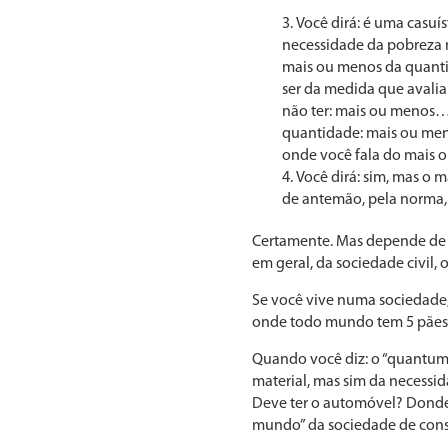
Você dirá: é uma casuís
necessidade da pobreza m
mais ou menos da quantid
ser da medida que avalia
não ter: mais ou me­nos…
quantidade: mais ou menos
onde você fala do mais 
Você dirá: sim, mas o 
de antemão, pela norma, 
Certamente. Mas depende de q
em geral, da sociedade civil,
Se você vive numa sociedade, 
onde todo mundo tem 5 pães, t
Quando você diz: o “quantum”
material, mas sim da necess
Deve ter o automóvel? Donde
mundo” da socieda­de de cons