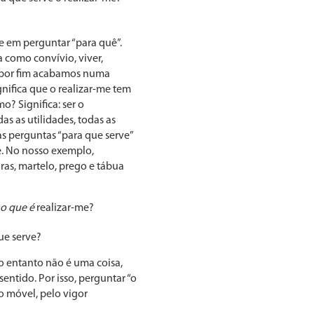
 em pergun­tar “para quê”.
 como convívio, viver,
 E por fim acabamos numa
gnifica que o realizar-me tem
o? Significa: ser o
as as utilidades, todas as
as perguntas “para que serve”
se. No nosso exemplo,
iras, martelo, prego e tábua
o que é
realizar-me?
ue serve?
no entanto não é uma coisa,
en­tido. Por isso, perguntar “o
o móvel, pelo vigor