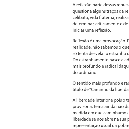
A reflexão parte dessas repre
questiona alguns traços da r
celibato, vida fraterna, real
determinar, criticamente e d
iniciar uma reflexão.
Reflexão é uma provocação. Pr
realidade, não sabemos o que
só tenta desvelar o estranho
Do estranhamen­to nasce a ad
mais profundo e radical daquil
do ordinário.
O sentido mais profundo e ra
titulo de “Caminho da liberdad
A liberdade interior é pois o
provisória. Tema ainda não di
medida em que caminhamos se 
liberdade se nos abre na sua 
representação usual da pobrez