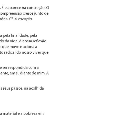
 Ele aparece na con­creção. O
compreen­são cresce junto de
ória. Cf.
A vocação
pela fina­lidade, pela
do da vida. A nossa reflexão
sse que move e aciona a
o radical do nosso viver que
e ser res­pondida com a
ente, em si, diante de mim. A
s seus pas­sos, na acolhida
a material e a pobreza em