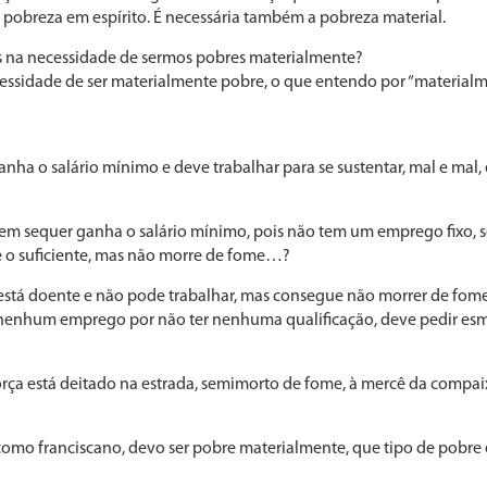
a pobreza em espírito. É necessária também a pobreza material.
os na necessidade de sermos pobres materialmente?
essidade de ser materialmen­te pobre, o que entendo por “material
nha o salário mínimo e deve trabalhar para se sustentar, mal e mal,
m sequer ganha o sa­lário mínimo, pois não tem um emprego fixo, s
 o suficien­te, mas não morre de fome…?
tá doente e não pode trabalhar, mas consegue não morrer de fome,
 nenhum emprego por não ter nenhuma qualificação, deve pedir esm
rça está deitado na es­trada, semimorto de fome, à mercê da compai
omo franciscano, devo ser pobre materialmente, que tipo de pobre e