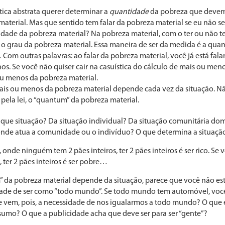
tica abstrata querer determi­nar a
quantidade
da pobreza que devem
aterial. Mas que sentido tem falar da pobreza material se eu não sei
ade da pobreza material? Na pobreza material, com o ter ou não ter
 o grau da pobreza material. Essa maneira de ser da medi­da é a quan
 Com outras palavras: ao falar da pobreza material, você já está fa
. Se você não quiser cair na casuística do cálculo de mais ou menos
ou menos da pobreza material.
mais ou menos da pobreza ma­terial depende cada vez da situação. Nã
pela lei, o “quantum” da pobreza material.
ue situação? Da situação individual? Da situação comunitária dom
 onde atua a comu­nidade ou o indivíduo? O que determina a situaçã
onde ninguém tem 2 pães inteiros, ter 2 pães inteiros é ser rico. S
er 2 pães in­teiros é ser pobre…
 da pobreza material de­pende da situação, parece que você não est
idade de ser como “todo mundo”. Se todo mundo tem automóvel, voc
 vem, pois, a necessidade de nos igualarmos a todo mun­do? O que
umo? O que a publicidade acha que deve ser para ser “gente”?