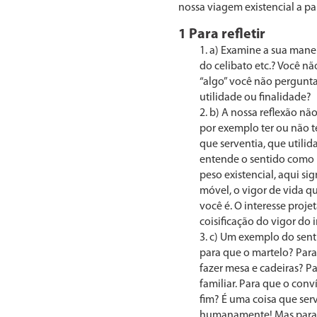
nossa viagem existencial a pa
1 Para refletir
a) Examine a sua manei
do celibato etc.? Você nã
“algo” você não pergunta
utilidade ou finalidade?
b) A nossa reflexão nã
por exemplo ter ou não te
que serventia, que utilid
entende o sentido como i
peso existencial, aqui sign
móvel, o vigor de vida qu
você é. O inter­esse proj
coisificação do vigor do i
c) Um exemplo do senti
para que o martelo? Para
fazer mesa e cadeiras? Pa
familiar. Para que o con
fim? É uma coisa que serv
humana­mente! Mas para q