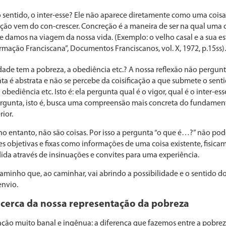
 sentido, o inter-esse? Ele não aparece diretamente como uma coisa.
ão vem do con-cres­cer. Concreção é a maneira de ser na qual uma 
 damos na viagem da nossa vida. (Exemplo: o velho casal e a sua est
rma­ção Franciscana”, Documentos Franciscanos, vol. X, 1972, p.15ss).
ade tem a pobreza, a obediência etc.? A nossa reflexão não pergunta 
nta é abstrata e não se percebe da coisificação a que submete o senti
obediência etc. Isto é: ela pergunta qual é o vigor, qual é o inter-e
pergunta, isto é, busca uma compreensão mais con­creta do fundament
ior.
 no entanto, não são coi­sas. Por isso a pergunta “o que é…?” não pod
 objetivas e fixas como informações de uma coisa existente, fisica­m
ida através de insinuações e convites para uma experiência.
caminho que, ao cami­nhar, vai abrindo a possibilidade e o sentido do
envio.
cerca da nossa representação da pobreza
o muito banal e ingê­nua: a diferença que fazemos entre a pobrez