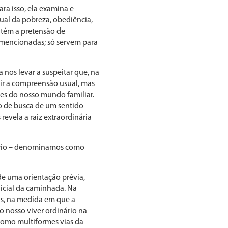
ra isso, ela examina e
ual da pobreza, obediência,
o têm a pretensão de
a mencionadas; só servem para
nos levar a sus­peitar que, na
uir a compreensão usual, mas
des do nosso mundo familiar.
o de busca de um sentido
evela a raiz extraor­dinária
nário – denomina­mos como
de uma orien­tação prévia,
i­cial da caminhada. Na
as, na medida em que a
o nosso viver ordinário na
 como multiformes vias da