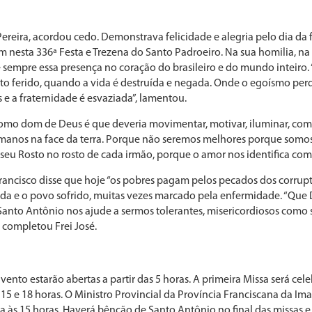
 Pereira, acordou cedo. Demonstrava felicidade e alegria pelo dia da 
 nesta 336ª Festa e Trezena do Santo Padroeiro. Na sua homilia, na M
sempre essa presença no coração do brasileiro e do mundo inteiro.
o ferido, quando a vida é destruída e negada. Onde o egoísmo perd
e a fraternidade é esvaziada”, lamentou.
omo dom de Deus é que deveria movimentar, motivar, iluminar, com
manos na face da terra. Porque não seremos melhores porque somos
u Rosto no rosto de cada irmão, porque o amor nos identifica como 
rancisco disse que hoje “os pobres pagam pelos pecados dos corrupt
ida e o povo sofrido, muitas vezes marcado pela enfermidade. “Que 
Santo Antônio nos ajude a sermos tolerantes, misericordiosos com
, completou Frei José.
vento estarão abertas a partir das 5 horas. A primeira Missa será cel
2, 15 e 18 horas. O Ministro Provincial da Província Franciscana da I
às 15 horas. Haverá bênção de Santo Antônio no final das missas e 