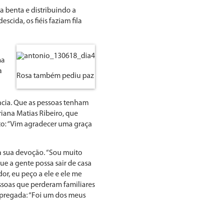
a benta e distribuindo a
cida, os fiéis faziam fila
ma
a
Rosa também pediu paz
ncia. Que as pessoas tenham
iana Matias Ribeiro, que
to: “Vim agradecer uma graça
a sua devoção. “Sou muito
ue a gente possa sair de casa
or, eu peço a ele e ele me
essoas que perderam familiares
mpregada: “Foi um dos meus