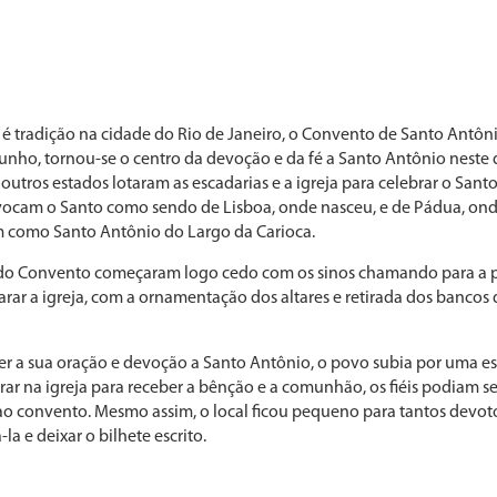
é tradição na cidade do Rio de Janeiro, o Convento de Santo Antôn
unho, tornou-se o centro da devoção e da fé a Santo Antônio neste 
 outros estados lotaram as escadarias e a igreja para celebrar o Sant
vocam o Santo como sendo de Lisboa, onde nasceu, e de Pádua, ond
m como Santo Antônio do Largo da Carioca.
 do Convento começaram logo cedo com os sinos chamando para a pr
arar a igreja, com a ornamentação dos altares e retirada dos bancos d
r a sua oração e devoção a Santo Antônio, o povo subia por uma es
trar na igreja para receber a bênção e a comunhão, os fiéis podiam s
 ao convento. Mesmo assim, o local ficou pequeno para tantos devo
a e deixar o bilhete escrito.