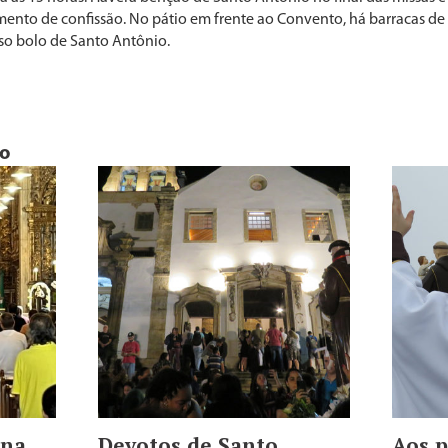
mento de confissão. No pátio em frente ao Convento, há barracas de a
oso bolo de Santo Antônio.
do
ena
Devotos de Santo
Aos p