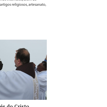
rtigos religiosos, artesanato,
és do Cristo