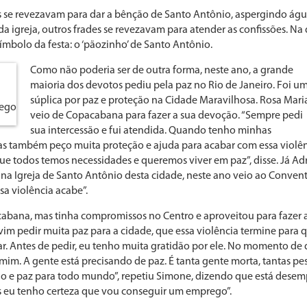
des se revezavam para dar a bênção de Santo Antônio, aspergindo águ
igreja, outros frades se revezavam para atender as confissões. Na des
símbolo da festa: o ‘pãozinho’ de Santo Antônio.
Como não poderia ser de outra forma, neste ano, a grande
maioria dos devotos pediu pela paz no Rio de Janeiro. Foi u
súplica por paz e proteção na Cidade Maravilhosa. Rosa Mari
rego
veio de Copacabana para fazer a sua devoção. “Sempre pedi
sua intercessão e fui atendida. Quando tenho minhas
Mas também peço muita proteção e ajuda para acabar com essa violê
ue todos temos necessidades e queremos viver em paz”, disse. Já Adr
 na Igreja de Santo Antônio desta cidade, neste ano veio ao Conven
sa violência acabe”.
abana, mas tinha compromissos no Centro e aproveitou para fazer 
im pedir muita paz para a cidade, que essa violência termine para q
ar. Antes de pedir, eu tenho muita gratidão por ele. No momento de d
mim. A gente está precisando de paz. É tanta gente morta, tantas p
ão e paz para todo mundo”, repetiu Simone, dizendo que está dese
s eu tenho certeza que vou conseguir um emprego”.