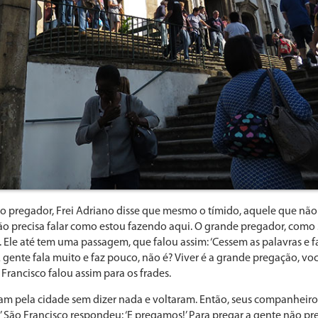
 pregador, Frei Adriano disse que mesmo o tímido, aquele que não 
ão precisa falar como estou fazendo aqui. O grande pregador, como 
. Ele até tem uma passagem, que falou assim: ‘Cessem as palavras e fa
gente fala muito e faz pouco, não é? Viver é a grande pregação, voc
Francisco falou assim para os frades.
saram pela cidade sem dizer nada e voltaram. Então, seus companhei
’ São Francisco respondeu: ‘E pregamos!’ Para pregar a gente não prec