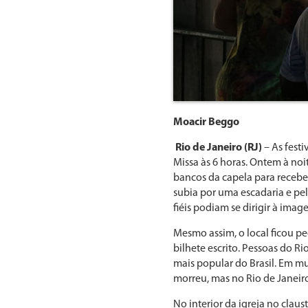
Moacir Beggo
Rio de Janeiro (RJ)
– As fest
Missa às 6 horas. Ontem à noit
bancos da capela para recebe
subia por uma escadaria e pel
fiéis podiam se dirigir à ima
Mesmo assim, o local ficou p
bilhete escrito. Pessoas do Ri
mais popular do Brasil. Em m
morreu, mas no Rio de Janeir
No interior da igreja no clau