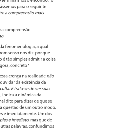
 terminarmos o encontro, foi
rássemos para o seguinte
tre a compreensão mais
a na compreensão
no
.
 da fenomenologia, a qual
om senso nos diz: por que
é tão simples admitir a coisa
agora, concreto?
 essa crença na realidade
não
 duvidar da existência da
lta. E trata-se de ver suas
, indica a dinâmica da
mal dito para dizer de que se
er a questão de um outro modo.
ples e imediatamente. Um dos
ples e imediato
, mas que de
utras palavras, confundimos