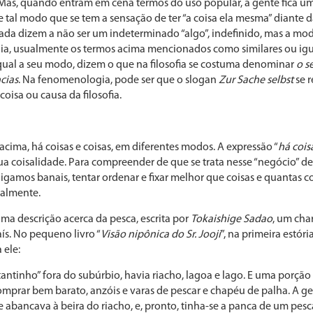
 Mas, quando entram em cena termos do uso popular, a gente fica um 
e tal modo que se tem a sensação de ter “a coisa ela mesma” diante
 nada dizem a não ser um indeterminado “algo”, indefinido, mas a mo
, usualmente os termos acima mencionados como similares ou igu
ual a seu modo, dizem o que na filosofia se costuma denominar
o s
cias
. Na fenomenologia, pode ser que o slogan
Zur Sache selbst
se r
oisa ou causa da filosofia.
ima, há coisas e coisas, em diferentes modos. A expressão “
há cois
sua coisalidade. Para compreender de que se trata nesse “negócio” de 
igamos banais, tentar ordenar e fixar melhor que coisas e quantas 
ualmente.
ma descrição acerca da pesca, escrita por
Tokaishige Sadao
, um cha
ís. No pequeno livro “
Visão nipônica do Sr. Jooji
”, na primeira estória
 ele:
tantinho” fora do subúrbio, havia riacho, lagoa e lago. E uma porção
prar bem barato, anzóis e varas de pescar e chapéu de palha. A ge
 se abancava à beira do riacho, e, pronto, tinha-se a panca de um pesc