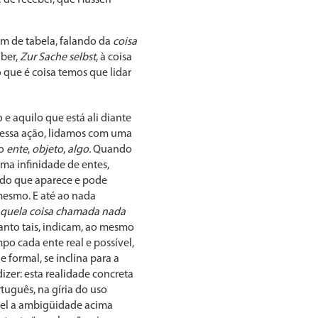
m de tabela, falando da
coisa
aber,
Zur Sache selbst
, à coisa
que é coisa temos que lidar
 e aquilo que está ali diante
Nessa ação, lidamos com uma
ão
ente
,
objeto
,
algo.
Quando
 uma infinidade de entes,
udo que aparece e pode
mesmo. E até ao nada
quela coisa chamada nada
nto tais, indicam, ao mesmo
po cada ente real e possível,
 formal, se inclina para a
izer: esta realidade concreta
tuguês, na gíria do uso
vel a ambigüidade acima