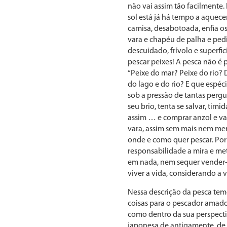
não vai assim tão facilmente.
sol está já há tempo a aquecer
camisa, desabotoada, enfia os 
vara e chapéu de palha e pedi
descuidado, frívolo e superfic
pescar peixes! A pesca não é 
“Peixe do mar? Peixe do rio?
do lago e do rio? E que espéc
sob a pressão de tantas per
seu brio, tenta se salvar, ti
assim … e comprar anzol e v
vara, assim sem mais nem menos
onde e como quer pescar. Por 
responsabilidade a mira e met
em nada, nem sequer vender-lh
viver a vida, considerando a 
Nessa descrição da pesca temo
coisas para o pescador amado
como dentro da sua perspecti
japonesa de antigamente, de 