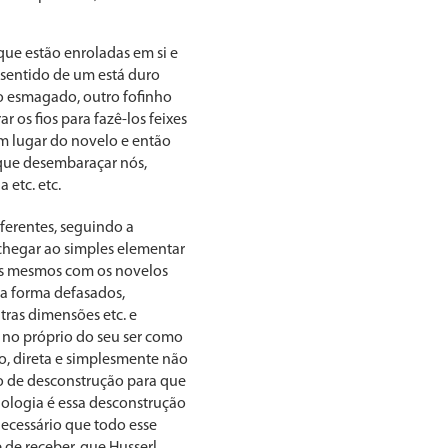
ue estão enroladas em si e
o sentido de um está duro
o esmagado, outro fofinho
 os fios para fazê-los feixes
num lugar do novelo e então
 que desembaraçar nós,
 etc. etc.
ferentes, seguindo a
 chegar ao simples elementar
nós mesmos com os novelos
ma forma defasados,
ras dimensões etc. e
 no próprio do seu ser como
o, direta e simplesmente não
o de desconstrução para que
nologia é essa desconstrução
ecessário que todo esse
 de receber, que Husserl