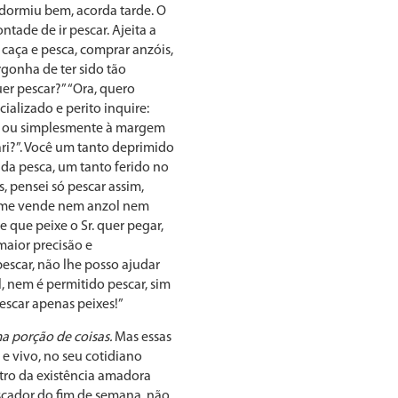
 dormiu bem, acorda tarde. O
ntade de ir pescar. Ajeita a
 caça e pesca, comprar anzóis,
rgonha de ter sido tão
uer pescar?” “Ora, quero
ializado e perito inquire:
a, ou simplesmente à margem
ari?”. Você um tanto deprimido
da pesca, um tanto ferido no
, pensei só pescar assim,
o me vende nem anzol nem
e que peixe o Sr. quer pegar,
maior precisão e
pescar, não lhe posso ajudar
, nem é permitido pescar, sim
escar apenas peixes!”
a porção de coisas.
Mas essas
e vivo, no seu cotidiano
tro da existência amadora
escador do fim de semana, não