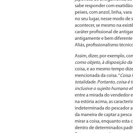
sabe responder com exatidão,
peixes, com anzol, linha, var
no seu lugar, nesse modo de 
acontecer, se mesmo na existê
caráter profissional de antig
antigamente e bem diferente à
Aliás, profissionalismo técni
Assim, dizer, por exemplo, co
como objeto, à disposição da
coisa, e ao mesmo tempo dize
mencionada da coisa. “
Coisa 
totalidade. Portanto, coisa é
inclusive o sujeito humano 
entre a mirada do vendedor e
na estória acima, as caracter
indeterminada do pescador am
da maneira de captar a pesca 
mirar a coisa, enquanto esta co
dentro de determinados padrõe