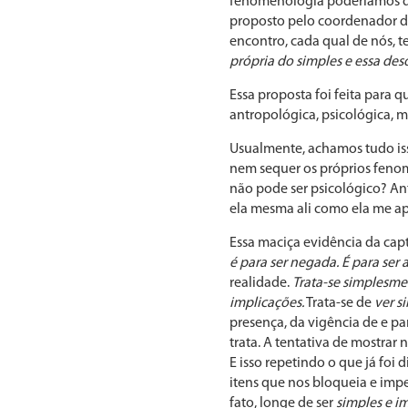
fenomenologia poderíamos 
proposto pelo coordenador do
encontro, cada qual de nós, t
própria do simples e essa des
Essa proposta foi feita para
antropológica, psicológica, 
Usualmente, achamos tudo iss
nem sequer os próprios feno
não pode ser psicológico? An
ela mesma ali como ela me ap
Essa maciça evidência da capt
é para ser negada. É para ser 
realidade.
Trata-se simplesmen
implicações.
Trata-se de
ver s
presença, da vigência de e par
trata. A tentativa de mostrar
E isso repetindo o que já foi
itens que nos bloqueia e imp
fato, longe de ser
simples e i