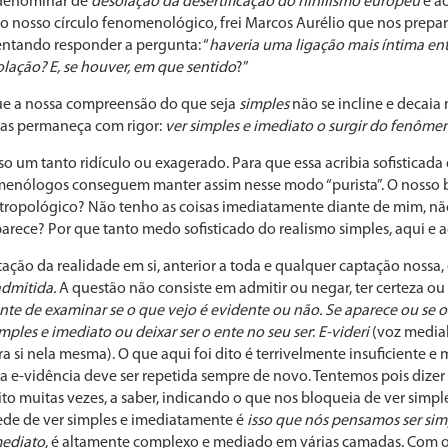
denominar de
desolação da desertificação do nihilismo europeu
e ao
 nosso círculo fenomenológico, frei Marcos Aurélio que nos prepa
entando responder a pergunta: “
haveria uma ligação mais íntima en
olação? E, se houver, em que sentido
?”
 que a nossa compreensão do que seja
simples
não se incline e decai
mas permaneça com rigor:
ver simples e imediato o surgir do fenôme
o um tanto ridículo ou exagerado. Para que essa acribia sofisticada
menólogos conseguem manter assim nesse modo “purista”. O nosso b
tropológico? Não tenho as coisas imediatamente diante de mim, não 
arece? Por que tanto medo sofisticado do realismo simples, aqui e 
ação da realidade em si, anterior a toda e qualquer captação nossa,
admitida.
A questão não consiste em admitir ou negar, ter certeza ou
te de examinar se o que vejo é evidente ou não. Se aparece ou se ocu
imples e imediato ou deixar ser o ente no seu ser
:
E-videri
(voz medial
a si nela mesma). O que aqui foi dito é terrivelmente insuficiente e 
 na e-vidência deve ser repetida sempre de novo. Tentemos pois diz
 dito muitas vezes, a saber, indicando o que nos bloqueia de ver sim
ede de ver simples e imediatamente é
isso que nós pensamos ser sim
mediato
, é altamente complexo e mediado em várias camadas. Com o