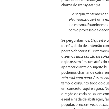
chama de
transparência
.
A seguir, tentemos da
ela mesma
, que é uma e
ela mesma. Examinemos p
com o processo de decon
Se perguntarmos:
O que é a c
de nós, dado de antemão como
porção de “coisas”. Os termos
dizemos
uma porção de coisa
objetos sem fim, um atrás do 
aparecer diante do sujeito h
podemos chamar de coisa, en
não está com nada
. Assim,
co
temo, o conjunto todo do que 
em concreto, aqui e agora. Ne
direção de cada coisa, em con
e real e nada de abstração, f
popular, p. ex. em vez de
cois