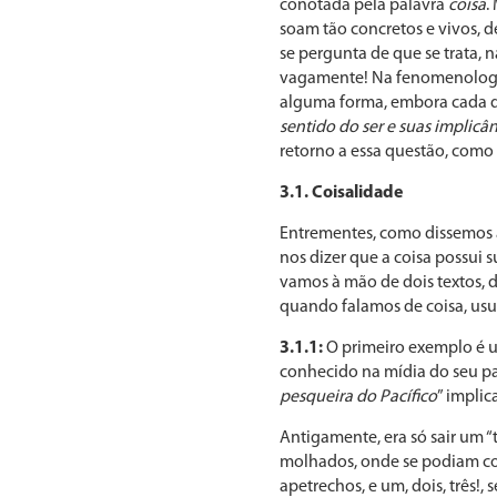
conotada pela palavra
coisa
.
soam tão concretos e vivos, d
se pergunta de que se trata,
vagamente! Na fenomenologia
alguma forma, embora cada q
sentido do ser e suas implicân
retorno a essa questão, como c
3.1. Coisalidade
Entrementes, como dissemos ac
nos dizer que a coisa possui 
vamos à mão de dois textos, d
quando falamos de coisa, us
3.1.1:
O primeiro exemplo é u
conhecido na mídia do seu pa
pesqueira do Pacífico
” implica
Antigamente, era só sair um “
molhados, onde se podiam com
apetrechos, e um, dois, três!,