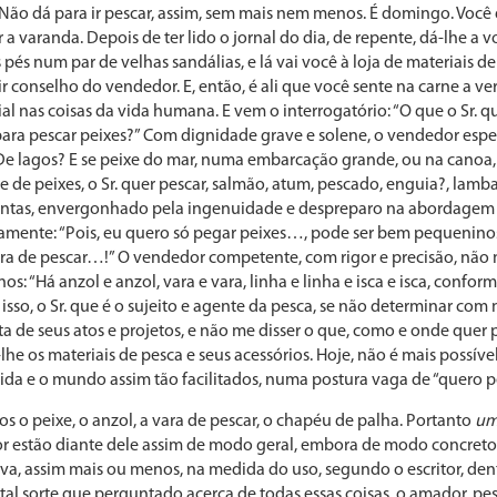
 Não dá para ir pescar, assim, sem mais nem menos. É domingo. Você
 a varanda. Depois de ter lido o jornal do dia, de repente, dá-lhe a vo
pés num par de velhas sandálias, e lá vai você à loja de materiais de
r conselho do vendedor. E, então, é ali que você sente na carne a ve
ial nas coisas da vida humana. E vem o interrogatório: “O que o Sr. q
para pescar peixes?” Com dignidade grave e solene, o vendedor espec
 De lagos? E se peixe do mar, numa embarcação grande, ou na cano
ie de peixes, o Sr. quer pescar, salmão, atum, pescado, enguia?, lamb
guntas, envergonhado pela ingenuidade e despreparo na abordagem 
midamente: “Pois, eu quero só pegar peixes…, pode ser bem pequeninos
ara de pescar…!” O vendedor competente, com rigor e precisão, nã
: “Há anzol e anzol, vara e vara, linha e linha e isca e isca, conform
isso, o Sr. que é o sujeito e agente da pesca, se não determinar com 
a de seus atos e projetos, e não me disser o que, como e onde quer 
e os materiais de pesca e seus acessórios. Hoje, não é mais possível
vida e o mundo assim tão facilitados, numa postura vaga de “quero p
s o peixe, o anzol, a vara de pescar, o chapéu de palha. Portanto
um
r estão diante dele assim de modo geral, embora de modo concreto 
va, assim mais ou menos, na medida do uso, segundo o escritor, den
tal sorte que perguntado acerca de todas essas coisas, o amador, p