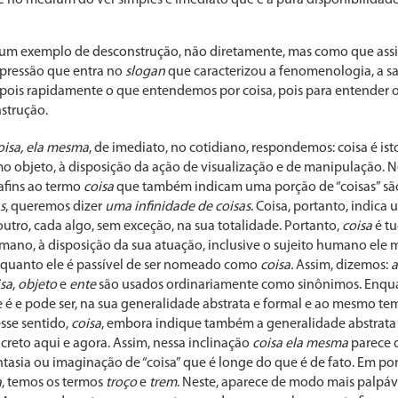
r um exemplo de desconstrução, não diretamente, mas como que assi
xpressão que entra no
slogan
que caracterizou a fenomenologia, a s
ois rapidamente o que entendemos por coisa, pois para entender o 
strução.
oisa, ela mesma
, de imediato, no cotidiano, respondemos: coisa é isto
 objeto, à disposição da ação de visualização e de manipulação. 
 afins ao termo
coisa
que também indicam uma porção de “coisas” s
s
, queremos dizer
uma infinidade de coisas
. Coisa, portanto, indica
outro, cada algo, sem exceção, na sua totalidade. Portanto,
coisa
é t
umano, à disposição da sua atuação, inclusive o sujeito humano ele 
quanto ele é passível de ser nomeado como
coisa.
Assim, dizemos:
a
isa
,
objeto
e
ente
são usados ordinariamente como sinônimos. Enqua
é e pode ser, na sua generalidade abstrata e formal e ao mesmo tem
sse sentido,
coisa
, embora indique também a generalidade abstrata e
creto aqui e agora. Assim, nessa inclinação
coisa ela mesma
parece d
antasia ou imaginação de “coisa” que é longe do que é de fato. Em por
a
, temos os termos
troço
e
trem
. Neste, aparece de modo mais palpá