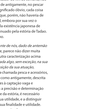
 de antigamente, no pescar
gnificado óbvio, cada coisa
 que, porém, não haveria de
l, embora por sua vez o
la existência japonesa de
inuado pela estória de Tadao.
mo.
diante de nós, dado de antemão
nte, parece não dizer muita
utra caracterização acima
cada algo, sem exceção, na sua
sição da sua atuação,
a
chamada pesca e acessórios,
, como antigamente, descrita
tes à captação vaga e
 a precisão e determinação
 da estória, é necessário
ua utilidade, e a distinguir
ua finalidade e utilidade.