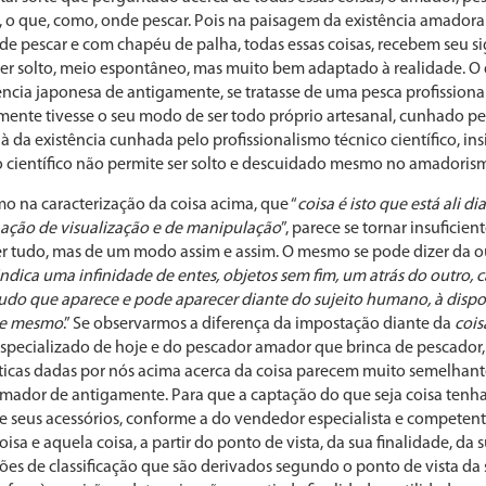
 o que, como, onde pescar. Pois na paisagem da existência amadora
a de pescar e com chapéu de palha, todas essas coisas, recebem seu si
ser solto, meio espontâneo, mas muito bem adaptado à realidade. O
ncia japonesa de antigamente, se tratasse de uma pesca profissiona
amente tivesse o seu modo de ser todo próprio artesanal, cunhado pe
 da existência cunhada pelo profissionalismo técnico científico, ins
co científico não permite ser solto e descuidado mesmo no amadoris
mo na caracterização da coisa acima, que “
coisa é isto que está ali 
 ação de visualização e de manipulação
”, parece se tornar insuficie
r tudo, mas de um modo assim e assim. O mesmo se pode dizer da o
indica uma infinidade de entes, objetos sem fim, um atrás do outro, 
 tudo que aparece e pode aparecer diante do sujeito humano, à dispo
ele mesmo
.” Se observarmos a diferença da impostação diante da
cois
specializado de hoje e do pescador amador que brinca de pescador
ísticas dadas por nós acima acerca da coisa parecem muito semelhan
ador de antigamente. Para que a captação do que seja coisa tenha
e seus acessórios, conforme a do vendedor especialista e competente
isa e aquela coisa, a partir do ponto de vista, da sua finalidade, da s
s de classificação que são derivados segundo o ponto de vista da s