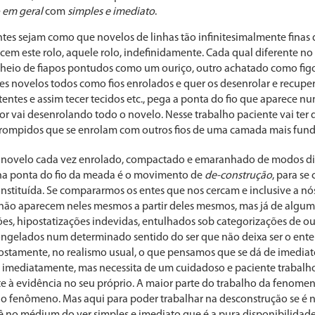
 em geral
com
simples e imediato
.
s sejam como que novelos de linhas tão infinitesimalmente finas q
ecem este rolo, aquele rolo, indefinidamente. Cada qual diferente n
heio de fiapos pontudos como um ouriço, outro achatado como fig
s novelos todos como fios enrolados e quer os desenrolar e recuperar
istentes e assim tecer tecidos etc., pega a ponta do fio que aparece 
or vai desenrolando todo o novelo. Nesse trabalho paciente vai ter
s rompidos que se enrolam com outros fios de uma camada mais funda
 o novelo cada vez enrolado, compactado e emaranhado de modos di
na ponta do fio da meada é o movimento de
de-construção
, para se
constituída. Se compararmos os entes que nos cercam e inclusive a 
 não aparecem neles mesmos a partir deles mesmos, mas já de algu
s, hipostatizações indevidas, entulhados sob categorizações de out
congelados num determinado sentido do ser que não deixa ser o ente
postamente, no realismo usual, o que pensamos que se dá de imediat
 imediatamente, mas necessita de um cuidadoso e paciente trabalh
te à evidência no seu próprio. A maior parte do trabalho da fenome
do fenômeno. Mas aqui para poder trabalhar na desconstrução se é n
ê no médium do ver simples e imediato que é a pura disponibilidade