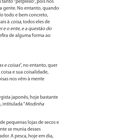
tanto “perplexo”, pois nos
 da gente. No entanto, quando
do todo e bem concreto,
ais à
coisa
, todos eles de
er e o ente, e a questão do
efira de alguma forma ao
as e coisas
”, no entanto, quer
coisa e sua coisalidade,
coisas nos vêm à mente
rgista japonês, hoje bastante
, intitulada “
Modinha
 de pequenas lojas de secos e
nte se munia desses
ador. A pesca, hoje em dia,