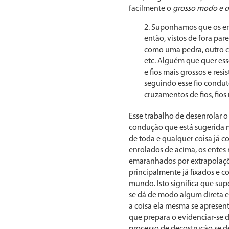
facilmente o
grosso modo e o
Suponhamos que os ente
então, vistos de fora par
como uma pedra, outro c
etc. Alguém que quer esse
e fios mais grossos e res
seguindo esse fio condut
cruzamentos de fios, fio
Esse trabalho de desenrolar
condução que está sugerida 
de toda e qualquer coisa já 
enrolados de acima, os entes
emaranhados por extrapolaçõe
principalmente já fixados e 
mundo. Isto significa que su
se dá de modo algum direta e
a coisa ela mesma se apresen
que prepara o evidenciar-se 
processo de decostrução se d