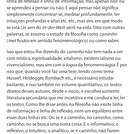
linha de reflexão e linha de informação, mas apenas isso: ou
se aprendeu a pensar ou não. E aqui pensar não significa
simplesmente concentrar-se, meditar profundamente, ter
intuições profundas e altas etc. etc., mas sim, em que modo
se está (
in sein
do
In-der-Welt-sein
) na vida. Dito com outras
palavras, se assumo o estudo da filosofia como
caminho
(
met’hodos
em sentido fenomenológico) ou como saber.
Isso que estou lhe dizendo do
caminho
não tem nada a ver
com mística, espiritualidade, vitalismo, existencialismo ou
vivencialismo, mas sim com o
logos
da fenomeno
logia.
É por
isso que, quando você faz uma tese, tendo como tema
Husserl, Heidegger, Rombach etc., é necessário estudar
bastante, e isso também no volume quantitativo, os
textos
diretos
desses autores, desde o início, e escolher somente
literatura secundária que me incentiva e me conduz a ler, ler
os textos. Como lhe disse antes, na filosofia não existe linha
de informação e linha de reflexão, nem um equilíbrio entre
essas duas linhas etc. Ou se é a caminho, no caminho, como
caminho, ou se busca uma outra coisa. E o informativo, o
reflexivo, o intuitivo, o analítico, se é caminho, não fazem