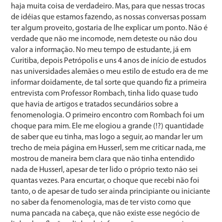
haja muita coisa de verdadeiro. Mas, para que nessas trocas
de idéias que estamos fazendo, as nossas conversas possam
ter algum proveito, gostaria de lhe explicar um ponto. Não é
verdade que não me incomode, nem deteste ou não dou
valor a informação. No meu tempo de estudante, já em
Curitiba, depois Petrópolis e uns 4 anos de início de estudos
nas universidades alemães o meu estilo de estudo era de me
informar doidamente, de tal sorte que quando fiz a primeira
entrevista com Professor Rombach, tinha lido quase tudo
que havia de artigos e tratados secundários sobre a
fenomenologia. O primeiro encontro com Rombach foi um
choque para mim. Ele me elogiou a grande (!?) quantidade
de saber que eu tinha, mas logo a seguir, ao mandar ler um
trecho de meia página em Husserl, sem me criticar nada, me
mostrou de maneira bem clara que não tinha entendido
nada de Husserl, apesar de ter lido o próprio texto não sei
quantas vezes. Para encurtar, o choque que recebi não foi
tanto, o de apesar de tudo ser ainda principiante ou iniciante
no saber da fenomenologia, mas de ter visto como que
numa pancada na cabeça, que não existe esse negócio de