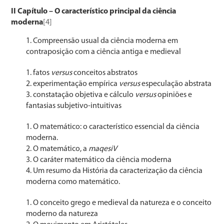
II Capítulo – O característico principal da ciência
moderna
[4]
Compreensão usual da ciência moderna em
contraposição com a ciência antiga e medieval
fatos
versus
conceitos abstratos
experimentação empírica
versus
especulação abstrata
constatação objetiva e cálculo
versus
opiniões e
fantasias subjetivo-intuitivas
O matemático: o característico essencial da ciência
moderna.
O matemático, a
m
a
q
e
s
i
V
O caráter matemático da ciência moderna
Um resumo da História da caracterização da ciência
moderna como matemático.
O conceito grego e medieval da natureza e o conceito
moderno da natureza