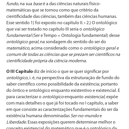
fundo,
na sua
base
é a das ciências naturais físico-
matemáticas que se tornou como que critério da
cientificidade das ciências, também das ciências humanas.
Esse sentido 1) foi exposto no capítulo II. • 2.) O ontológico
que vai ser tratado no capítulo III seria o
ontológico
fundamental
(Ser e Tempo = Ontologia fundamental) desse
ontológico geral
, na sondagem do sentido do ser do
matemático
, acima considerado como o
ontológico geral e
comum de todas as ciências que se prezam ser científicos na
cientificidade própria da ciência moderna.
O III Capítulo
diz de início o que se quer significar por
ontológico
, i. é, na perspectiva da estruturação de fundo do
saber científico como possibilidade da existência; portanto
do ôntico e ontológico enquanto existentivo e existencial. E
para caracterizar o
ontológico
enquanto
existencial
, expõe
com mais detalhes o que já foi tocado no I capítulo, a saber
em que consiste as caracterizações fundamentais do ser da
existência humana denominadas
Ser-no-mundo
e
Liberdade.
Essas exposições querem determinar melhor o
conceito existencial do matemático que é o ontológico da