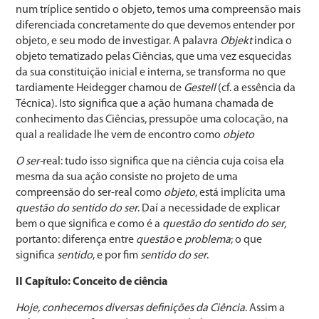
num tríplice sentido o objeto, temos uma compreensão mais
diferenciada concretamente do que devemos entender por
objeto, e seu modo de investigar. A palavra
Objekt
indica o
objeto tematizado pelas Ciências, que uma vez esquecidas
da sua constituição inicial e interna, se transforma no que
tardiamente Heidegger chamou de
Gestell
(cf. a essência da
Técnica). Isto significa que a ação humana chamada de
conhecimento das Ciências, pressupõe uma colocação, na
qual a realidade lhe vem de encontro como
objeto
O ser-
real: tudo isso significa que na ciência cuja coisa ela
mesma da sua ação consiste no projeto de uma
compreensão do ser-real como
objeto
, está implícita uma
questão do sentido do ser
. Daí a necessidade de explicar
bem o que significa e como é a
questão do sentido do ser
,
portanto: diferença entre
questão
e
problema
; o que
significa
sentido
, e por fim
sentido do ser
.
II Capítulo: Conceito de ciência
Hoje, conhecemos diversas definições da Ciência
. Assim a