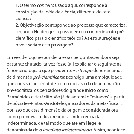
O termo
conceito
usado aqui, corresponde à
construção da idéia da ciência, diferente do fato
ciência?
Objetivação corresponde ao processo que caracteriza,
segundo Heidegger, a passagem do conhecimento pré-
científico para o científico teórico? As estruturações e
níveis seriam esta passagem?
Em vez de logo responder a essas perguntas, embora seja
bastante chutado, talvez fosse útil explicitar o seguinte: na
fenomenologia o que p. ex. em
Ser e tempo
denominamos
de dimensão
pré-científica
traz consigo uma ambiguidade
que consiste no seguinte: como no caso da denominação
pré
-socrática, os pensadores do grande início como
Parmênides e Heráclito são já de antemão “mirados” a partir
de Sócrates-Platão-Aristóteles, iniciadores da meta-física. É
por isso que essa dimensão da origem é considerada ora
como primitiva, mítica, religiosa, indiferenciada,
indeterminada, de tal modo que até em Hegel é
denominada de
o Imediato indeterminado
. Assim, acontece