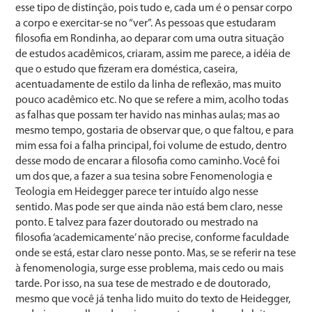
esse tipo de distinção, pois tudo e, cada um é o pensar corpo
a corpo e exercitar-se no “ver”. As pessoas que estudaram
filosofia em Rondinha, ao deparar com uma outra situação
de estudos acadêmicos, criaram, assim me parece, a idéia de
que o estudo que fizeram era doméstica, caseira,
acentuadamente de estilo da linha de reflexão, mas muito
pouco acadêmico etc. No que se refere a mim, acolho todas
as falhas que possam ter havido nas minhas aulas; mas ao
mesmo tempo, gostaria de observar que, o que faltou, e para
mim essa foi a falha principal, foi volume de estudo, dentro
desse modo de encarar a filosofia como caminho. Você foi
um dos que, a fazer a sua tesina sobre Fenomenologia e
Teologia em Heidegger parece ter intuído algo nesse
sentido. Mas pode ser que ainda não está bem claro, nesse
ponto. E talvez para fazer doutorado ou mestrado na
filosofia ‘academicamente’ não precise, conforme faculdade
onde se está, estar claro nesse ponto. Mas, se se referir na tese
à fenomenologia, surge esse problema, mais cedo ou mais
tarde. Por isso, na sua tese de mestrado e de doutorado,
mesmo que você já tenha lido muito do texto de Heidegger,