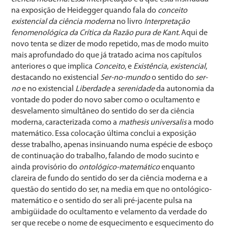
na exposição de Heidegger quando fala do
conceito
existencial da ciência moderna
no livro
Interpretação
fenomenológica da Crítica da Razão pura de Kant.
Aqui de
novo tenta se dizer de modo repetido, mas de modo muito
mais aprofundado do que já tratado acima nos capítulos
anteriores o que implica
Conceito
, e
Existência
,
existencial
,
destacando no existencial
Ser-no-mundo
o sentido do
ser-
no
e no existencial
Liberdade
a
serenidade
da autonomia da
vontade do poder do novo saber como o ocultamento e
desvelamento simultâneo do sentido do ser da ciência
moderna, caracterizada como a
mathesis universalis
a modo
matemático. Essa colocação última conclui a exposição
desse trabalho, apenas insinuando numa espécie de esboço
de continuação do trabalho, falando de modo sucinto e
ainda provisório do
ontológico-matemático
enquanto
clareira de fundo do sentido do ser da ciência moderna e a
questão do sentido do ser, na media em que no ontológico-
matemático e o sentido do ser ali pré-jacente pulsa na
ambigüidade do ocultamento e velamento da verdade do
ser que recebe o nome de esquecimento e esquecimento do