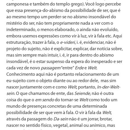
camponesa e também do templo grego). Você logo percebe
que essa presença-do-abismo da possibilidade de ser, que é
ao mesmo tempo um perder-se no abismo insondável do
mistério do ser, não tem propriamente nada a ver com o
indeterminado, o menos elaborado, o ainda não evoluído,
embora usemos expressões como vir à luz, vir à fala etc. Aqui
estruturação, trazer à fala, o
e-videri
, i. é, evidenciar, não é
projeto do sujeito, não é explicitar, explicar, dar notícia sobre,
mas sim sempre mais intuir, i. é, ir para dentro do abismo
insondável, é o estar suspenso da espera do inesperado e ser
cada vez de novo
passagem
“entre”
Erde
e
Welt
.
Conhecimento aqui não é portanto relacionamento de um
eu-sujeito com o objeto diante ou ao redor dele, mas sim
nascer juntamente com e como
Welt
, portanto,
In-der-Welt-
sein
. O que chamamos de ente, das
Seiende
, não é outra
coisa do que o
em sendo
do tornar-se
Welt
como todo um
mundo de presenças concretas de uma determinada
possibilidade de ser que vem à fala. O vir à fala da
Welt
,
através da passagem do
Da-sein
não é um jorrar, brotar,
nascer no sentido físico, vegetal, animal ou anímico, mas