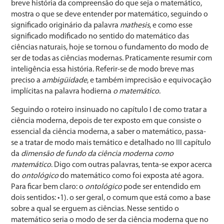
breve história da compreensão do que seja o matemático,
mostra o que se deve entender por matemático, seguindo o
significado originário da palavra
mathesis
, e como esse
significado modificado no sentido do matemático das
ciências naturais, hoje se tornou o fundamento do modo de
ser de todas as ciências modernas. Praticamente resumir com
inteligência essa história. Referir-se de modo breve mas
preciso a
ambigüidade
, e também imprecisão e equivocação
implícitas na palavra hodierna
o matemático
.
Seguindo o roteiro insinuado no capítulo I de como tratar a
ciência moderna, depois de ter exposto em que consiste o
essencial da ciência moderna, a saber o matemático, passa-
se a tratar de modo mais temático e detalhado no III capítulo
da
dimensão de fundo da ciência moderna como
matemático
. Digo com outras palavras, tenta-se expor acerca
do
ontológico
do matemático como foi exposta até agora.
Para ficar bem claro: o
ontológico
pode ser entendido em
dois sentidos: •1). o ser geral, o comum que está como a base
sobre a qual se erguem as ciências. Nesse sentido o
matemático seria o modo de ser da ciência moderna que no