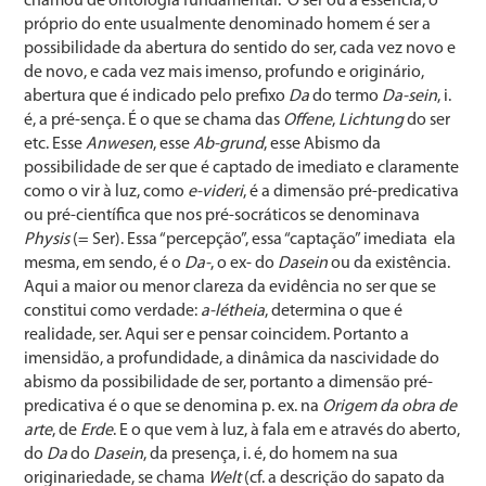
chamou de ontologia fundamental. O ser ou a essência, o
próprio do ente usualmente denominado homem é ser a
possibilidade da abertura do sentido do ser, cada vez novo e
de novo, e cada vez mais imenso, profundo e originário,
abertura que é indicado pelo prefixo
Da
do termo
Da-sein
, i.
é, a pré-sença. É o que se chama das
Offene
,
Lichtung
do ser
etc. Esse
Anwesen
, esse
Ab-grund
, esse Abismo da
possibilidade de ser que é captado de imediato e claramente
como o vir à luz, como
e-videri
, é a dimensão pré-predicativa
ou pré-científica que nos pré-socráticos se denominava
Physis
(= Ser). Essa “percepção”, essa “captação” imediata ela
mesma, em sendo, é o
Da-
, o ex- do
Dasein
ou da existência.
Aqui a maior ou menor clareza da evidência no ser que se
constitui como verdade:
a-létheia
, determina o que é
realidade, ser. Aqui ser e pensar coincidem. Portanto a
imensidão, a profundidade, a dinâmica da nascividade do
abismo da possibilidade de ser, portanto a dimensão pré-
predicativa é o que se denomina p. ex. na
Origem da obra de
arte
, de
Erde
. E o que vem à luz, à fala em e através do aberto,
do
Da
do
Dasein
, da presença, i. é, do homem na sua
originariedade, se chama
Welt
(cf. a descrição do sapato da