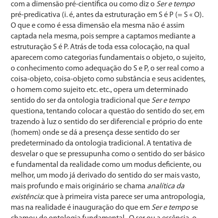
com a dimensão pré-científica ou como diz o
Ser e tempo
pré-predicativa (i. é, antes da estruturação em S é P (= S « O).
O que e como é essa dimensão ela mesma não é assim
captada nela mesma, pois sempre a captamos mediante a
estruturação S é P. Atrás de toda essa colocação, na qual
aparecem como categorias fundamentais o objeto, o sujeito,
o conhecimento como adequação do S e P, o ser real como a
coisa-objeto, coisa-objeto como substância e seus acidentes,
o homem como sujeito etc. etc., opera um determinado
sentido do ser da ontologia tradicional que
Ser e tempo
questiona, tentando colocar a questão do sentido do ser, em
trazendo à luz o sentido do ser diferencial e próprio do ente
(homem) onde se dá a presença desse sentido do ser
predeterminado da ontologia tradicional. A tentativa de
desvelar o que se pressupunha como o sentido do ser básico
e fundamental da realidade como um modus deficiente, ou
melhor, um modo já derivado do sentido do ser mais vasto,
mais profundo e mais originário se chama
analítica da
existência
: que à primeira vista parece ser uma antropologia,
mas na realidade é inauguração do que em
Ser e tempo
se