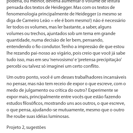
poderia, ou melhor, deveria aumentar o volume de leitura
pensada dos textos de Heidegger. Mas com os textos de
fenomenologia principalmente de Heidegger (o mesmo se
diga de Carneiro Leão = ele é bom mesmo!) não é necessário
ler todos os volumes, mas ler bastante, a saber, alguns
volumes ou trechos, ajuntados sob um tema em grande
quantidade, numa decisão de ler bem, pensando,
entendendo o fio condutor. Tenho a impressão de que estou
lhe rezando pai-nosso ao vigário, pois creio que você já sabe
tudo isso, mas em seu ‘nervosismo’ e ‘pretensa precipitação’
percebi ou talvez só imaginei um certo conflito.
Um outro ponto, você é um desses trabalhadores incansáveis
no pensar, mas não tem receio de expor o que escreve, com o
medo de julgamento ou crítica do outro? Experimente se
expor mais, principalmente entre vocês que estão fazendo
estudos filosóficos, mostrando uns aos outros, o que escreve,
o que pensa, ajudando-se mutuamente, mesmo que o outro
lhe roube suas idéias luminosas.
Projeto 2, sugestões