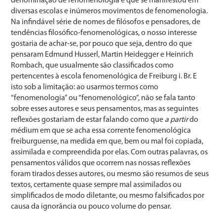
denominação de fenomenologia e que se manifestou em
diversas escolas e inúmeros movimentos de fenomenologia.
Na infindável série de nomes de filósofos e pensadores, de
tendências filosófico-fenomenológicas, o nosso interesse
gostaria de achar-se, por pouco que seja, dentro do que
pensaram Edmund Husserl, Martin Heidegger e Heinrich
Rombach, que usualmente são classificados como
pertencentes à escola fenomenológica de Freiburg i. Br. E
isto sob a limitação: ao usarmos termos como
“fenomenologia” ou “fenomenológico”, não se fala tanto
sobre esses autores e seus pensamentos, mas as seguintes
reflexões gostariam de estar falando como que
a partir
do
médium em que se acha essa corrente fenomenológica
freiburguense, na medida em que, bem ou mal foi copiada,
assimilada e compreendida por elas. Com outras palavras, os
pensamentos válidos que ocorrem nas nossas reflexões
foram tirados desses autores, ou mesmo são resumos de seus
textos, certamente quase sempre mal assimilados ou
simplificados de modo diletante, ou mesmo falsificados por
causa da ignorância ou pouco volume do pensar.