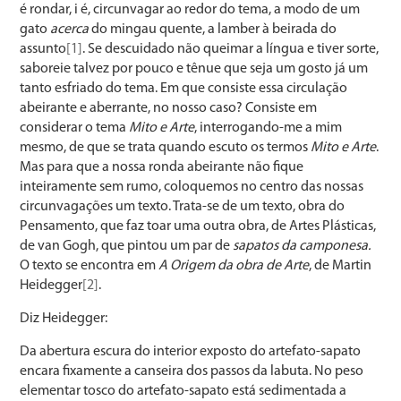
é rondar, i é, circunvagar ao redor do tema, a modo de um
gato
acerca
do mingau quente, a lamber à beirada do
assunto
[1]
. Se descuidado não queimar a língua e tiver sorte,
saboreie talvez por pouco e tênue que seja um gosto já um
tanto esfriado do tema. Em que consiste essa circulação
abeirante e aberrante, no nosso caso? Consiste em
considerar o tema
Mito e Arte
, interrogando-me a mim
mesmo, de que se trata quando escuto os termos
Mito e Arte
.
Mas para que a nossa ronda abeirante não fique
inteiramente sem rumo, coloquemos no centro das nossas
circunvagações um texto. Trata-se de um texto, obra do
Pensamento, que faz toar uma outra obra, de Artes Plásticas,
de van Gogh, que pintou um par de
sapatos da camponesa.
O texto se encontra em
A Origem da obra de Arte
, de Martin
Heidegger
[2]
.
Diz Heidegger:
Da abertura escura do interior exposto do artefato-sapato
encara fixamente a canseira dos passos da labuta. No peso
elementar tosco do artefato-sapato está sedimentada a