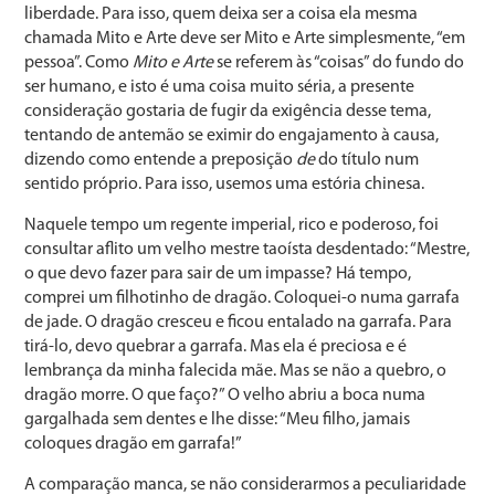
liberdade. Para isso, quem deixa ser a coisa ela mesma
chamada Mito e Arte deve ser Mito e Arte simplesmente, “em
pessoa”. Como
Mito e Arte
se referem às “coisas” do fundo do
ser humano, e isto é uma coisa muito séria, a presente
consideração gostaria de fugir da exigência desse tema,
tentando de antemão se eximir do engajamento à causa,
dizendo como entende a preposição
de
do título num
sentido próprio. Para isso, usemos uma estória chinesa.
Naquele tempo um regente imperial, rico e poderoso, foi
consultar aflito um velho mestre taoísta desdentado: “Mestre,
o que devo fazer para sair de um impasse? Há tempo,
comprei um filhotinho de dragão. Coloquei-o numa garrafa
de jade. O dragão cresceu e ficou entalado na garrafa. Para
tirá-lo, devo quebrar a garrafa. Mas ela é preciosa e é
lembrança da minha falecida mãe. Mas se não a quebro, o
dragão morre. O que faço?” O velho abriu a boca numa
gargalhada sem dentes e lhe disse: “Meu filho, jamais
coloques dragão em garrafa!”
A comparação manca, se não considerarmos a peculiaridade