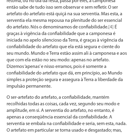
retoma, ou no dia da festa, passa por eles, a camponesa
então sabe de tudo isso sem observar e sem refletir. O ser
artefato do artefato está quiçá na sua serventia. Mas esta, a
serventia ela mesma repousa na plenitude do ser essencial
do artefato. Nós o denominamos de confiabilidade.
[4]
É
graças à vigência da confiabilidade que a camponesa é
iniciada no apelo silencioso da Terra, é graças à vigência da
confiabilidade do artefato que ela está segura e ciente do
seu mundo. Mundo e Terra estão assim ali à camponesa e aos
que com ela estão no seu modo: apenas no artefato.
Dizemos ‘apenas’ e nisso erramos, pois é somente a
confiabilidade do artefato que dá, em princípio, ao Mundo
simples a proteção segura e assegura à Terra a liberdade da
impulsão permanente.
O ser-artefato do artefato, a confiabilidade, mantém
recolhidas todas as coisas, cada vez, segundo seu modo e
amplitude, em si. A serventia do artefato, no entanto, é
apenas a conseqüência essencial da confiabilidade. A
serventia se embala na confiabilidade e seria, sem esta, nada.
O artefato em particular se torna usado e desgastado; mas,