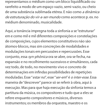
representamos o médium como um bloco liquidificado ou
rarefeito a modo de um espaço vazio, semi-vazio, ou cheio
de uma substância sublimada etérea. E não como
a dinâmica
de estruturação do vir-a-ser-mundo
como acontece p. ex. no
médium denominado, musicalidade.
Aqui, a tonância impregna toda a sinfonia a se “estruturar”
em e como mil e mil diferentes composições e constelações
de composições, cujos elementos constitutivos não são
átomos-blocos, mas sim concreções de modalidades e
modulações tonais em percussões e repercussões. Esse
conjunto, essa
syn-phônica
ora se abre, ora se fecha, na
expansão e no recolhimento sucessivos e simultâneos, cada
vez todo, de todo, no movimento vivo e concreto de
determinações em infindas possibilidades de repetições
moduladas. Esse “
estar no
”, esse “
ser-em
” é
o inter-esse.
Essa
maneira de “descrever” parece só se referir à obra, aqui à
execução. Mas para que haja execução da sinfonia temos a
partitura da música, os compositores e tudo que a eles se
refere enquanto compositores e músicos, diversos
instrumentos; os membros da orquestra, maestro e os