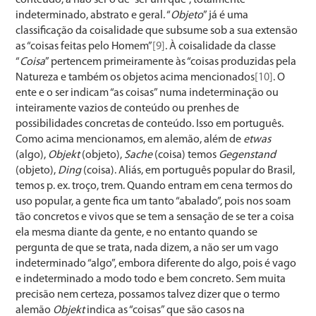
indeterminado, abstrato e geral. “
Objeto
” já é uma
classificação da coisalidade que subsume sob a sua extensão
as “coisas feitas pelo Homem”
[9]
. À coisalidade da classe
“
Coisa
” pertencem primeiramente às “coisas produzidas pela
Natureza e também os objetos acima mencionados
[10]
. O
ente e o ser indicam “as coisas” numa indeterminação ou
inteiramente vazios de conteúdo ou prenhes de
possibilidades concretas de conteúdo. Isso em português.
Como acima mencionamos, em alemão, além de
etwas
(algo),
Objekt
(objeto),
Sache
(coisa) temos
Gegenstand
(objeto),
Ding
(coisa). Aliás, em português popular do Brasil,
temos p. ex. troço, trem. Quando entram em cena termos do
uso popular, a gente fica um tanto “abalado”, pois nos soam
tão concretos e vivos que se tem a sensação de se ter a coisa
ela mesma diante da gente, e no entanto quando se
pergunta de que se trata, nada dizem, a não ser um vago
indeterminado “algo”, embora diferente do algo, pois é vago
e indeterminado a modo todo e bem concreto. Sem muita
precisão nem certeza, possamos talvez dizer que o termo
alemão
Objekt
indica as “coisas” que são casos na