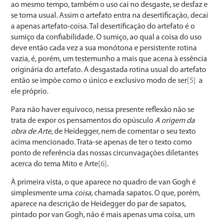
ao mesmo tempo, também o uso cai no desgaste, se desfaz e
se torna usual. Assim o artefato entra na desertificação, decai
a apenas artefato-coisa. Tal desertificação do artefato é o
sumiço da confiabilidade. O sumiço, ao qual a coisa do uso
deve então cada vez a sua monótona e persistente rotina
vazia, é, porém, um testemunho a mais que acena à essência
originária do artefato. A desgastada rotina usual do artefato
então se impõe como o único e exclusivo modo de ser
[5]
a
ele próprio.
Para não haver equívoco, nessa presente reflexão não se
trata de expor os pensamentos do opúsculo
A origem da
obra de Arte
, de Heidegger, nem de comentar o seu texto
acima mencionado. Trata-se apenas de ter o texto como
ponto de referência das nossas circunvagações diletantes
acerca do tema Mito e Arte
[6]
.
À primeira vista, o que aparece no quadro de van Gogh é
simplesmente uma
coisa
, chamada sapatos. O que, porém,
aparece na descrição de Heidegger do par de sapatos,
pintado por van Gogh, não é mais apenas uma coisa, um