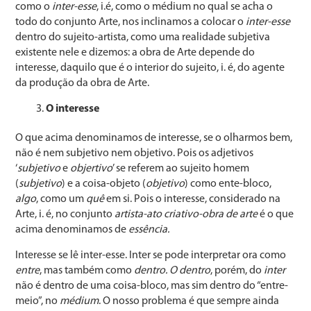
como o
inter-esse
, i.é, como o médium no qual se acha o
todo do conjunto Arte, nos inclinamos a colocar o
inter-esse
dentro do sujeito-artista, como uma realidade subjetiva
existente nele e dizemos: a obra de Arte depende do
interesse, daquilo que é o interior do sujeito, i. é, do agente
da produção da obra de Arte.
O interesse
O que acima denominamos de interesse, se o olharmos bem,
não é nem subjetivo nem objetivo. Pois os adjetivos
‘
subjetivo
e
objertivo
’ se referem ao sujeito homem
(
subjetivo
) e a coisa-objeto (
objetivo
) como ente-bloco,
algo
, como um
quê
em si. Pois o interesse, considerado na
Arte, i. é, no conjunto
artista-ato criativo-obra de arte
é o que
acima denominamos de
essência.
Interesse se lê inter-esse. Inter se pode interpretar ora como
entre
, mas também como
dentro. O dentro
, porém, do
inter
não é dentro de uma coisa-bloco, mas sim dentro do “entre-
meio”, no
médium
. O nosso problema é que sempre ainda