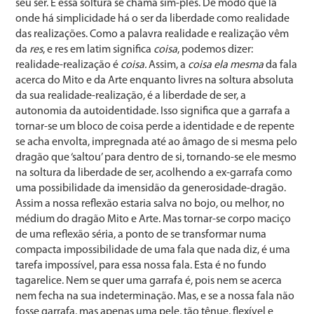
seu ser. E essa soltura se chama sim-ples. De modo que lá
onde há simplicidade há o ser da liberdade como realidade
das realizações. Como a palavra realidade e realização vêm
da
res
, e res em latim significa
coisa
, podemos dizer:
realidade-realização é
coisa.
Assim, a
coisa ela mesma
da fala
acerca do Mito e da Arte enquanto livres na soltura absoluta
da sua realidade-realização, é a liberdade de ser, a
autonomia da autoidentidade. Isso significa que a garrafa a
tornar-se um bloco de coisa perde a identidade e de repente
se acha envolta, impregnada até ao âmago de si mesma pelo
dragão que ‘saltou’ para dentro de si, tornando-se ele mesmo
na soltura da liberdade de ser, acolhendo a ex-garrafa como
uma possibilidade da imensidão da generosidade-dragão.
Assim a nossa reflexão estaria salva no bojo, ou melhor, no
médium do dragão Mito e Arte. Mas tornar-se corpo maciço
de uma reflexão séria, a ponto de se transformar numa
compacta impossibilidade de uma fala que nada diz, é uma
tarefa impossível, para essa nossa fala. Esta é no fundo
tagarelice. Nem se quer uma garrafa é, pois nem se acerca
nem fecha na sua indeterminação. Mas, e se a nossa fala não
fosse garrafa, mas apenas uma pele, tão tênue, flexível e