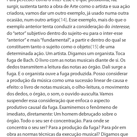
surgir, sustenta tanto a obra de Arte como o artista e sua ação
criadora, vamos dar um outro exemplo, já usado numa outra
ocasião, num outro artigo
[14]
. Esse exemplo, mais do que o
exemplo anterior tenta conduzir a consideração do
interesse
,
do “setor” subjetivo dentro do sujeito-eu para o inter-esse
“anterior” e mais “fundamental”, a partir e dentro do qual se
constituem tanto o sujeito como o objeto
[15]
de uma
determinada ação. Um artista. Digamos um organista. Toca
fuga de Bach. O livro com as notas musicais diante de si. Os
dedos transmitem a leitura das notas ao órgão. Dali surge a
fuga. E o organista ouve a fuga produzida. Posso considerar
a produção da música como uma sucessão linear de causa e
efeito: o livro de notas musicais, o olho-leitura, o movimento
dos dedos, o órgão, o som, o ouvido-ausculta. Vamos
suspender essa consideração que enfoca o aspecto
produtivo causal da fuga. Examinemos o fenômeno de
imediato, diretamente: Um homem debruçado sobre o
órgão. Todo o seu ser é concentração. Para onde se
concentra o seu ser? Para a produção da fuga? Para pôr em
obra as nor­mas técnicas da execução musical? Digamos que