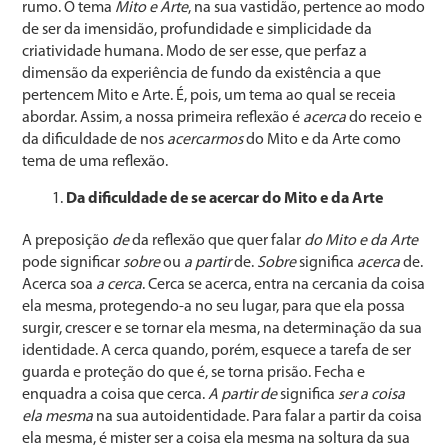
rumo. O tema
Mito e Arte
, na sua vastidão, pertence ao modo
de ser da imensidão, profundidade e simplicidade da
criatividade humana. Modo de ser esse, que perfaz a
dimensão da experiência de fundo da existência a que
pertencem Mito e Arte. É, pois, um tema ao qual se receia
abordar. Assim, a nossa primeira reflexão é
acerca
do receio e
da dificuldade de nos
acercarmos
do Mito e da Arte como
tema de uma reflexão.
Da dificuldade de se acercar do Mito e da Arte
A preposição
de
da reflexão que quer falar
do Mito e da Arte
pode significar
sobre
ou
a partir
de.
Sobre
significa
acerca
de.
Acerca soa
a cerca
. Cerca se acerca, entra na cercania da coisa
ela mesma, protegendo-a no seu lugar, para que ela possa
surgir, crescer e se tornar ela mesma, na determinação da sua
identidade. A cerca quando, porém, esquece a tarefa de ser
guarda e proteção do que é, se torna prisão. Fecha e
enquadra a coisa que cerca.
A partir de
significa
ser a coisa
ela mesma
na sua autoidentidade. Para falar a partir da coisa
ela mesma, é mister ser a coisa ela mesma na soltura da sua