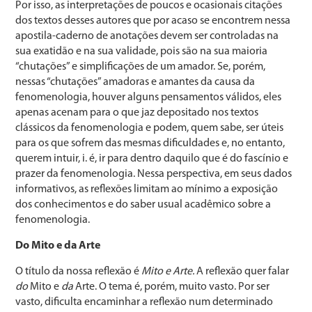
Por isso, as interpretações de poucos e ocasionais citações
dos textos desses autores que por acaso se encontrem nessa
apostila-caderno de anotações devem ser controladas na
sua exatidão e na sua validade, pois são na sua maioria
“chutações” e simplificações de um amador. Se, porém,
nessas “chutações” amadoras e amantes da causa da
fenomenologia, houver alguns pensamentos válidos, eles
apenas acenam para o que jaz depositado nos textos
clássicos da fenomenologia e podem, quem sabe, ser úteis
para os que sofrem das mesmas dificuldades e, no entanto,
querem intuir, i. é, ir para dentro daquilo que é do fascínio e
prazer da fenomenologia. Nessa perspectiva, em seus dados
informativos, as reflexões limitam ao mínimo a exposição
dos conhecimentos e do saber usual acadêmico sobre a
fenomenologia.
Do Mito e da Arte
O título da nossa reflexão é
Mito e Arte.
A reflexão quer falar
do
Mito e
da
Arte. O tema é, porém, muito vasto. Por ser
vasto, dificulta encaminhar a reflexão num determinado