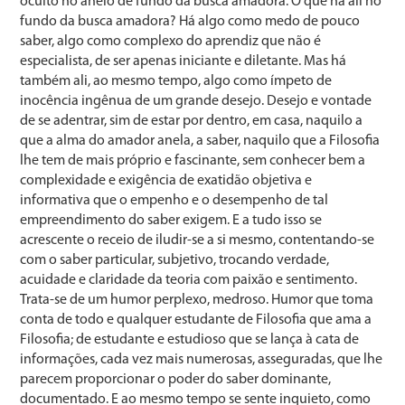
oculto no anelo de fundo da busca amadora. O que há ali no
fundo da busca amadora? Há algo como medo de pouco
saber, algo como complexo do aprendiz que não é
especialista, de ser apenas iniciante e diletante. Mas há
também ali, ao mesmo tempo, algo como ímpeto de
inocência ingênua de um grande desejo. Desejo e vontade
de se adentrar, sim de estar por dentro, em casa, naquilo a
que a alma do amador anela, a saber, naquilo que a Filosofia
lhe tem de mais próprio e fascinante, sem conhecer bem a
complexidade e exigência de exatidão objetiva e
informativa que o empenho e o desempenho de tal
empreendimento do saber exigem. E a tudo isso se
acrescente o receio de iludir-se a si mesmo, contentando-se
com o saber particular, subjetivo, trocando verdade,
acuidade e claridade da teoria com paixão e sentimento.
Trata-se de um humor perplexo, medroso. Humor que toma
conta de todo e qualquer estudante de Filosofia que ama a
Filosofia; de estudante e estudioso que se lança à cata de
informações, cada vez mais numerosas, asseguradas, que lhe
parecem proporcionar o poder do saber dominante,
documentado. E ao mesmo tempo se sente inquieto, como