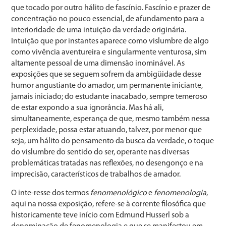
que tocado por outro hálito de fascínio. Fascínio e prazer de
concentração no pouco essencial, de afundamento para a
interioridade de uma intuição da verdade originária.
Intuição que por instantes aparece como vislumbre de algo
como vivência aventureira e singularmente venturosa, sim
altamente pessoal de uma dimensão inominável. As
exposições que se seguem sofrem da ambigüidade desse
humor angustiante do amador, um permanente iniciante,
jamais iniciado; do estudante inacabado, sempre temeroso
de estar expondo a sua ignorância. Mas há ali,
simultaneamente, esperança de que, mesmo também nessa
perplexidade, possa estar atuando, talvez, por menor que
seja, um hálito do pensamento da busca da verdade, o toque
do vislumbre do sentido do ser, operante nas diversas
problemáticas tratadas nas reflexões, no desengonço e na
imprecisão, característicos de trabalhos de amador.
O inte-resse dos termos
fenomenológico
e
fenomenologia
,
aqui na nossa exposição, refere-se à corrente filosófica que
historicamente teve início com Edmund Husserl sob a