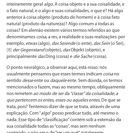
inteiramente geral
algo.
A coisa objeto e a sua coisalidade, e
o fato natural, e o algo e suas coisalidades, o que é? Há algo
anterior à coisa objeto (produto do homem) e à coisa fato
natural (produto da natureza)? Algo comum a todas as
coisas? Em alemão existem vários termos referidos ao que
denominamos
coisa
, a res, a realidade e suas realizações: por
exemplo,
etwas
(algo),
das Seiende
(o ente),
das Sein
(o Ser),
[8]
der Gegenstand
(objeto),
das
Objekt (objeto), e
principalmente
das
Ding (coisa) e
die Sache
(coisa).
O ponto nevrálgico, a observar aqui, está nisso: nós
usualmente pensamos que esses termos indicam
coisa
no
sentido
desse
ente ou
daquele
ente. Sem dúvida, os termos
mencionados o fazem, mas ao mesmo tempo, obliquamente
nos remetem
ao modo de ser da “classe” da coisalidade, a
que pertencem os entes, esses ou aqueles entes
. De que se
trata, pois? Tentemos dizer de que se trata, através de uma
explicação. Com “
algo
” posso predicar tudo, até mesmo o
nada. Esse tipo de “classificação” contém sob a extensão da
sua coisalidade todas as “coisas”, mas sem nenhum
conteúdo, a não ser o de “ser um quê”, totalmente