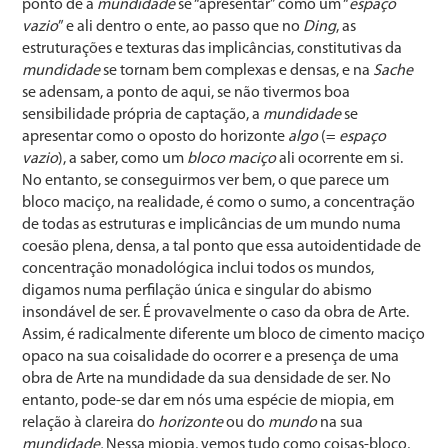
ponto de a
mundidade
se “apresentar” como um “
espaço
vazio
” e ali dentro o ente, ao passo que no
Ding
, as
estruturações e texturas das implicâncias, constitutivas da
mundidade
se tornam bem complexas e densas, e na
Sache
se adensam, a ponto de aqui, se não tivermos boa
sensibilidade própria de captação, a
mundidade
se
apresentar como o oposto do horizonte
algo
(=
espaço
vazio
), a saber, como um
bloco maciço
ali ocorrente em si.
No entanto, se conseguirmos ver bem, o que parece um
bloco maciço, na realidade, é como o sumo, a concentração
de todas as estruturas e implicâncias de um mundo numa
coesão plena, densa, a tal ponto que essa autoidentidade de
concentração monadológica inclui todos os mundos,
digamos numa perfilação única e singular do abismo
insondável de ser. É provavelmente o caso da obra de Arte.
Assim, é radicalmente diferente um bloco de cimento maciço
opaco na sua coisalidade do ocorrer e a presença de uma
obra de Arte na mundidade da sua densidade de ser. No
entanto, pode-se dar em nós uma espécie de miopia, em
relação à clareira do
horizonte
ou do
mundo
na sua
mundidade.
Nessa miopia, vemos tudo como coisas-bloco,