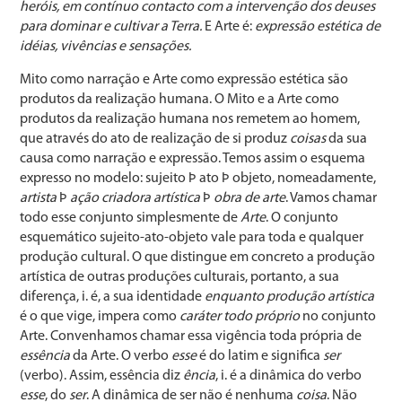
heróis, em contínuo contacto com a intervenção dos deuses
para dominar e cultivar a Terra.
E Arte é:
expressão estética de
idéias, vivências e sensações.
Mito como narração e Arte como expressão estética são
produtos da realização humana. O Mito e a Arte como
produtos da realização humana nos remetem ao homem,
que através do ato de realização de si produz
coisas
da sua
causa como narração e expressão. Temos assim o esquema
expresso no modelo: sujeito Þ ato Þ objeto, nomeadamente,
artista
Þ
ação criadora artística
Þ
obra de arte
. Vamos chamar
todo esse conjunto simplesmente de
Arte
. O conjunto
esquemático sujeito-ato-objeto vale para toda e qualquer
produção cultural. O que distingue em concreto a produção
artística de outras produções culturais, portanto, a sua
diferença, i. é, a sua identidade
enquanto produção artística
é o que vige, impera como
caráter todo próprio
no conjunto
Arte. Convenhamos chamar essa vigência toda própria de
essência
da Arte. O verbo
esse
é do latim e significa
ser
(verbo). Assim, essência diz
ência
, i. é a dinâmica do verbo
esse
, do
ser
. A dinâmica de ser não é nenhuma
coisa
. Não