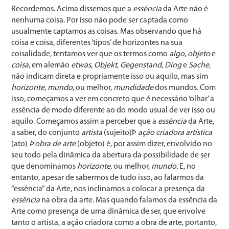
Recordemos. Acima dissemos que a
essência
da Arte não é
nenhuma coisa. Por isso não pode ser captada como
usualmente captamos as coisas. Mas observando que há
coisa e coisa, diferentes ‘tipos’ de horizontes na sua
coisalidade, tentamos ver que os termos como
algo
,
objeto
e
coisa
, em alemão
etwas
,
Objekt
,
Gegenstand
,
Ding
e
Sache
,
não indicam direta e propriamente isso ou aquilo, mas sim
horizonte
,
mundo
, ou melhor,
mundidade
dos mundos. Com
isso, começamos a ver em concreto que é necessário ‘olhar’ a
essência de modo diferente ao do modo usual de ver isso ou
aquilo. Começamos assim a perceber que a
essência
da Arte,
a saber, do conjunto
artista
(sujeito)Þ
ação criadora artística
(ato)
Þ
obra de arte
(objeto) é, por assim dizer, envolvido no
seu todo pela dinâmica da abertura da possibilidade de ser
que denominamos
horizonte,
ou melhor,
mundo.
E, no
entanto, apesar de sabermos de tudo isso, ao falarmos da
“essência” da Arte, nos inclinamos a colocar a presença da
essência
na obra da arte. Mas quando falamos da essência da
Arte como presença de uma dinâmica de ser, que envolve
tanto o artista, a ação criadora como a obra de arte, portanto,