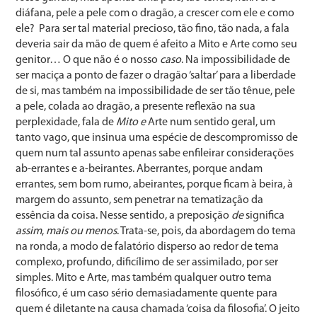
diáfana, pele a pele com o dragão, a crescer com ele e como
ele? Para ser tal material precioso, tão fino, tão nada, a fala
deveria sair da mão de quem é afeito a Mito e Arte como seu
genitor… O que não é o nosso
caso
. Na impossibilidade de
ser maciça a ponto de fazer o dragão ‘saltar’ para a liberdade
de si, mas também na impossibilidade de ser tão tênue, pele
a pele, colada ao dragão, a presente reflexão na sua
perplexidade, fala de
Mito e
Arte num sentido geral, um
tanto vago, que insinua uma espécie de descompromisso de
quem num tal assunto apenas sabe enfileirar considerações
ab-errantes e a-beirantes. Aberrantes, porque andam
errantes, sem bom rumo, abeirantes, porque ficam à beira, à
margem do assunto, sem penetrar na tematização da
essência da coisa. Nesse sentido, a preposição
de
significa
assim
,
mais ou menos
. Trata-se, pois, da abordagem do tema
na ronda, a modo de falatório disperso ao redor de tema
complexo, profundo, dificílimo de ser assimilado, por ser
simples. Mito e Arte, mas também qualquer outro tema
filosófico, é um caso sério demasiadamente quente para
quem é diletante na causa chamada ‘coisa da filosofia’. O jeito