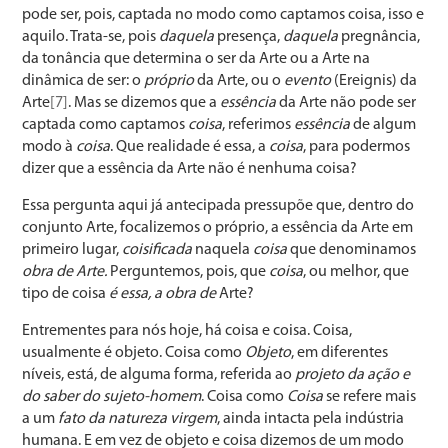
pode ser, pois, captada no modo como captamos coisa, isso e
aquilo. Trata-se, pois
daquela
presença,
daquela
pregnância,
da tonância que determina o ser da Arte ou a Arte na
dinâmica de ser: o
próprio
da Arte, ou o
evento
(Ereignis) da
Arte
[7]
. Mas se dizemos que a
essência
da Arte não pode ser
captada como captamos
coisa
, referimos
essência
de algum
modo à
coisa
. Que realidade é essa, a
coisa
, para podermos
dizer que a essência da Arte não é nenhuma coisa?
Essa pergunta aqui já antecipada pressupõe que, dentro do
conjunto Arte, focalizemos o próprio, a essência da Arte em
primeiro lugar,
coisificada
naquela
coisa
que denominamos
obra de Arte.
Perguntemos, pois, que
coisa
, ou melhor, que
tipo de coisa
é essa, a obra de
Arte?
Entrementes para nós hoje, há coisa e coisa. Coisa,
usualmente é objeto. Coisa como
Objeto
, em diferentes
níveis, está, de alguma forma, referida ao
projeto da ação e
do saber do sujeto-homem
. Coisa como
Coisa
se refere mais
a um
fato da natureza virgem
, ainda intacta pela indústria
humana. E em vez de objeto e coisa dizemos de um modo