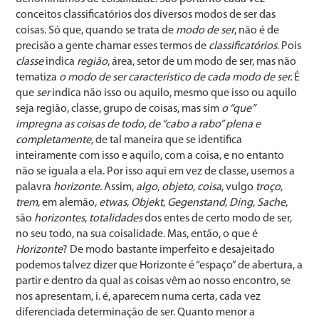
conceitos classificatórios dos diversos modos de ser das
coisas. Só que, quando se trata de
modo de ser
, não é de
precisão a gente chamar esses termos de
classificatórios
. Pois
classe
indica
região
, área, setor de um modo de ser, mas não
tematiza
o modo de ser característico de cada modo de ser.
É
que
ser
indica não isso ou aquilo, mesmo que isso ou aquilo
seja região, classe, grupo de coisas, mas sim
o “que”
impregna as coisas de todo, de “cabo a rabo” plena e
completamente,
de tal maneira que se identifica
inteiramente com isso e aquilo, com a coisa, e no entanto
não se iguala a ela. Por isso aqui em vez de classe, usemos a
palavra
horizonte.
Assim,
algo
,
objeto
,
coisa
, vulgo
troço
,
trem
, em alemão,
etwas
,
Objekt
,
Gegenstand
,
Ding
,
Sache
,
são
horizontes
,
totalidades
dos entes de certo modo de ser,
no seu todo, na sua coisalidade. Mas, então, o que é
Horizonte
? De modo bastante imperfeito e desajeitado
podemos talvez dizer que Horizonte é “espaço” de abertura, a
partir e dentro da qual as coisas vêm ao nosso encontro, se
nos apresentam, i. é, aparecem numa certa, cada vez
diferenciada determinação de ser. Quanto menor a