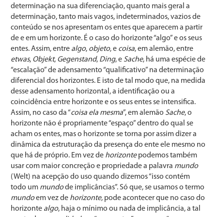
determinação na sua diferenciação, quanto mais geral a
determinação, tanto mais vagos, indeterminados, vazios de
conteúdo se nos apresentam os entes que aparecem a partir
de e em um horizonte. É o caso do horizonte “algo” e os seus
entes. Assim, entre
algo
,
objeto
, e
coisa
, em alemão, entre
etwas
,
Objekt
,
Gegenstand
,
Ding
, e
Sache
, há uma espécie de
“escalação” de adensamento “qualificativo” na determinação
diferencial dos horizontes. E isto de tal modo que, na medida
desse adensamento horizontal, a identificação ou a
coincidência entre horizonte e os seus entes se intensifica.
Assim, no caso da “
coisa ela mesma
”, em alemão
Sache
, o
horizonte não é propriamente “espaço” dentro do qual se
acham os entes, mas o horizonte se torna por assim dizer a
dinâmica da estruturação da presença do ente ele mesmo no
que há de próprio. Em vez de
horizonte
podemos também
usar com maior concreção e propriedade a palavra
mundo
(Welt) na acepção do uso quando dizemos “isso contém
todo um
mundo
de implicâncias”. Só que, se usamos o termo
mundo
em vez de
horizonte
, pode acontecer que no caso do
horizonte
algo
, haja o mínimo ou nada de implicância, a tal