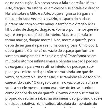
da nossa situação. No nosso caso, a fala é garrafa e Mito e
Arte, dragão. Na estória, quem cresce e se entala é o dragão.
Na fala sobre o Mito e a Arte, o que engrossa é a garrafa,
reduzindo cada vez mais o vazio, o espaço do nada, e
juntamente com o vazio mingua também o dragão. Mas
filhotinho de dragão, dragão é. Por isso, por menor que ele
seja, é sempre dragão, todo inteiro. Mas, se a garrafa se
tornar maciça, dragão morre? Não, morre a garrafa, pois
deixa de ser garrafa para ser uma coisa grossa. Um bloco. É
que a garrafa é à mercê do vazio do espaço que forma e
sustenta suas paredes. Mas e o dragão? Transforma-se em
múltiplos átomos infinitesimais e penetra em cada pedaço
da ex-garrafa para ver se ali no interior de pedaços, sub-
pedaços e micro-pedaços não sobrou ainda um quê de
vazio, para então ali morar. Mas, e se também ali, de todo, se
carecer do vazio? O dragão que ama o vazio se volatiliza e
volta a ser ele mesmo, como era antes de ter-se inserido
como doador do ser da garrafa. O vazio-dragão se retrai no
próprio do seu ser, a saber, na sua imensidão, profundidade e
unicidade criativa, i.é, na soltura absoluta da liberdade do