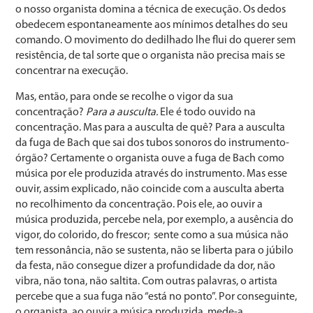
o nosso organista domina a técnica de execução. Os dedos
obedecem espontaneamente aos mínimos deta­lhes do seu
comando. O movimento do dedilhado lhe flui do querer sem
resistência, de tal sorte que o or­ganista não precisa mais se
concentrar na execução.
Mas, então, para onde se recolhe o vigor da sua
concentração?
Para a ausculta.
Ele é todo ouvido na
concentração. Mas para a ausculta de quê? Para a ausculta
da fuga de Bach que sai dos tubos sonoros do ins­trumento-
órgão? Certamente o organista ouve a fuga de Bach como
música por ele produzida através do instrumen­to. Mas esse
ouvir, assim explicado, não coincide com a ausculta aberta
no recolhimento da concentração. Pois ele, ao ouvir a
música produzida, percebe nela, por exemplo, a ausência do
vigor, do colorido, do frescor; sente como a sua música não
tem ressonância, não se sustenta, não se liberta para o júbilo
da festa, não consegue dizer a profundidade da dor, não
vibra, não tona, não saltita. Com outras palavras, o artista
percebe que a sua fuga não “está no ponto”. Por conseguinte,
o organista, ao ouvir a música produzida, mede-a