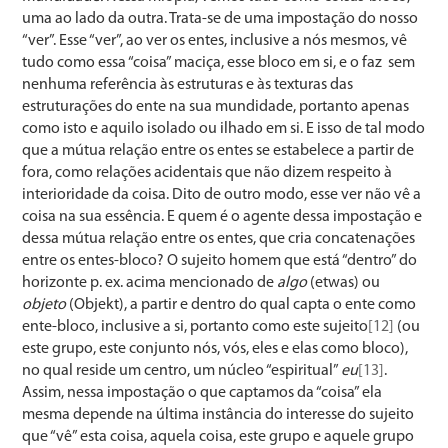
uma ao lado da outra. Trata-se de uma impostação do nosso
“ver”. Esse “ver”, ao ver os entes, inclusive a nós mesmos, vê
tudo como essa “coisa” maciça, esse bloco em si, e o faz sem
nenhuma referência às estruturas e às texturas das
estruturações do ente na sua mundidade, portanto apenas
como isto e aquilo isolado ou ilhado em si. E isso de tal modo
que a mútua relação entre os entes se estabelece a partir de
fora, como relações acidentais que não dizem respeito à
interioridade da coisa. Dito de outro modo, esse ver não vê a
coisa na sua essência. E quem é o agente dessa impostação e
dessa mútua relação entre os entes, que cria concatenações
entre os entes-bloco? O sujeito homem que está “dentro” do
horizonte p. ex. acima mencionado de
algo
(etwas) ou
objeto
(Objekt), a partir e dentro do qual capta o ente como
ente-bloco, inclusive a si, portanto como este sujeito
[12]
(ou
este grupo, este conjunto nós, vós, eles e elas como bloco),
no qual reside um centro, um núcleo “espiritual”
eu
[13]
.
Assim, nessa impostação o que captamos da “coisa” ela
mesma depende na última instância do interesse do sujeito
que “vê” esta coisa, aquela coisa, este grupo e aquele grupo