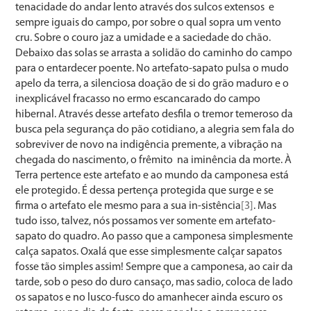
tenacidade do andar lento através dos sulcos extensos e
sempre iguais do campo, por sobre o qual sopra um vento
cru. Sobre o couro jaz a umidade e a saciedade do chão.
Debaixo das solas se arrasta a solidão do caminho do campo
para o entardecer poente. No artefato-sapato pulsa o mudo
apelo da terra, a silenciosa doação de si do grão maduro e o
inexplicável fracasso no ermo escancarado do campo
hibernal. Através desse artefato desfila o tremor temeroso da
busca pela segurança do pão cotidiano, a alegria sem fala do
sobreviver de novo na indigência premente, a vibração na
chegada do nascimento, o frêmito na iminência da morte. À
Terra pertence este artefato e ao mundo da camponesa está
ele protegido. É dessa pertença protegida que surge e se
firma o artefato ele mesmo para a sua in-sistência
[3]
. Mas
tudo isso, talvez, nós possamos ver somente em artefato-
sapato do quadro. Ao passo que a camponesa simplesmente
calça sapatos. Oxalá que esse simplesmente calçar sapatos
fosse tão simples assim! Sempre que a camponesa, ao cair da
tarde, sob o peso do duro cansaço, mas sadio, coloca de lado
os sapatos e no lusco-fusco do amanhecer ainda escuro os