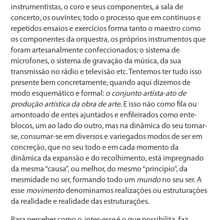
instrumentistas, o coro e seus componentes, a sala de
concerto, os ouvintes; todo o processo que em contínuos e
repetidos ensaios e exercícios forma tanto o maestro como
os componentes da orquestra, os próprios instrumentos que
foram artesanalmente confeccionados; o sistema de
microfones, o sistema de gravação da música, da sua
transmissão no rádio e televisão etc. Tentemos ter tudo isso
presente bem concretamente, quando aqui dizemos de
modo esquemático e formal:
o conjunto artista-ato de
produção artística da obra de arte
. E isso não como fila ou
amontoado de entes ajuntados e enfileirados como ente-
blocos, um ao lado do outro, mas na dinâmica do seu tornar-
se, consumar-se em diversos e variegados modos de ser em
concreção, que no seu todo e em cada momento da
dinâmica da expansão e do recolhimento, está impregnado
da mesma “causa”, ou melhor, do mesmo “princípio”, da
mesmidade no ser, formando todo um
mundo
no seu ser. A
esse
movimento
denominamos realizações ou estruturações
da realidade e realidade das estruturações.
Para perceber como o
inter-esse
é o que possibilita, faz