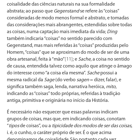
coisalidade das ciências naturais na sua formalidade
abstrata; ao passo que
Gegenstand
se refere às “coisas”
consideradas de modo menos formal e abstrato, e tomadas
das considerações mais abrangentes, estendidas sobre todas
as coisas, numa captação mais imediata da vida;
Ding
também indicaria “coisas” no sentido parecido com
Gegenstand, mas mais referidas às “coisas” produzidas pelo
Homem, “coisas” que se aproximam do modo de ser de uma
obra artesanal, feita à “mão”
[11]
; e
Sache
, a coisa no sentido
de causa, entendida talvez como aquilo que atinge o âmago
do interesse como “a coisa ela mesma”.
Sache
possui a
mesma radical da
Sage
(do verbo
sagen
= dizer, falar), e
significa também saga, lenda, narrativa heróica,
mito
,
indicando as “coisas” todo próprias, referidas à tradição
antiga, primitiva e originária no início da História.
É necessário não esquecer que essas palavras indicam
grupos de coisas, mas que, em indicando coisas, conotam
“
tipos
de coisas”, ou a
tipicidade dos modos de ser das coisas
,
i. é, o cunho, o caráter próprio de ser. É o que acima
denominamos de
coisalidade
. São portanto cada vez