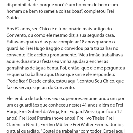
disponibilidade, porque você é um homem de bem e um
homem de bem só semeia coisas boas”, completou Frei
Guido.
Aos 62 anos, seu Chico é o funcionário mais antigo do
Convento, ou como ele mesmo diz, a sua segunda casa.
Faltavam quatro dias para completar 18 anos quando o
guardião Frei Hugo Baggio o convidou para trabalhar no
convento. Ele aceitou prontamente. “Meu irmão trabalhava
aqui e, durante as festas eu vinha ajudar a encher as
garrafinhas de água benta. Foi, então, que ele me perguntou
se queria trabalhar aqui. Disse que sim e ele respondeu:
‘Pode ficar’. Desde então, estou aqui”, contou Seu Chico, que
faz os serviços gerais do Convento.
Ele lembra de todos os seus superiores, enumerando um por
um os guardiães que conheceu nestes 41 anos: além de Frei
Hugo, Frei Gabriel da Veiga, Frei Edgard Weiss (que ficou 12
anos), Frei José Pereira (nove anos), Frei Ivo Theiss, Frei
Clarêncio Neotti, Frei Ivo Müller e Frei Walter Ferreira Junior,
o atual guardião. “Gostei de trabalhar com todos. Entrei aqui