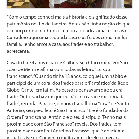
“Com o tempo conheci mais a história e o significado desse
patrimônio no Rio de Janeiro. Antes não tinha noção do que
era um patrimônio. Com o tempo aprendi a amar esta casa.
Considero aqui uma segunda casa e os frades como minha
família. Tenho amor à casa, aos frades e ao trabalho”,
acrescenta.
Casado há 34 anos e pai de 4 filhos, Seu Chico mora em São
João de Meriti e afirma com todas as letras: “Eu sou
franciscano”. “Quando tinha 18 anos, coloquei um hábito e
participei de um coral dos frades para o ‘Fantástico’ da Rede
Globo. Cantei em latim. As pessoas pensavam que eu era
frade. Outros achavam que eu não iria casar e me tornaria
frade”, recorda. Para ele, embora trabalhe na “casa” de Santo
Antônio, seu predileto é São Francisco. “Ele é o fundador da
Ordem Franciscana. Antônio é o seu discípulo. Tenho mais
proximidade com São Francisco”, revela. Dos frades, tem
proximidade com Frei Anselmo Fracasso, que é deficiente
visual e vive no Convento muito antes de ele começar a