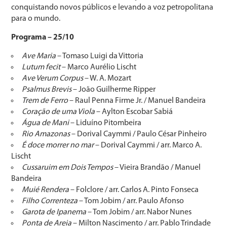
conquistando novos públicos e levando a voz petropolitana
para o mundo.
Programa – 25/10
Ave Maria
– Tomaso Luigi da Vittoria
Lutum fecit
– Marco Aurélio Lischt
Ave Verum Corpus
– W. A. Mozart
Psalmus Brevis
– João Guilherme Ripper
Trem de Ferro
– Raul Penna Firme Jr. / Manuel Bandeira
Coração de uma Viola
– Aylton Escobar Sabiá
Água de Mani
– Liduíno Pitombeira
Rio Amazonas
– Dorival Caymmi / Paulo César Pinheiro
É doce morrer no mar
– Dorival Caymmi / arr. Marco A.
Lischt
Cussaruim em Dois Tempos
– Vieira Brandão / Manuel
Bandeira
Muié Rendera
– Folclore / arr. Carlos A. Pinto Fonseca
Filho Correnteza
– Tom Jobim / arr. Paulo Afonso
Garota de Ipanema
– Tom Jobim / arr. Nabor Nunes
Ponta de Areia
– Milton Nascimento / arr. Pablo Trindade