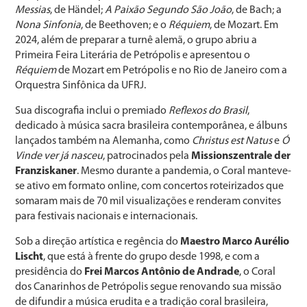
Messias
, de Händel;
A Paixão Segundo São João
, de Bach; a
Nona Sinfonia
, de Beethoven; e o
Réquiem
, de Mozart. Em
2024, além de preparar a turnê alemã, o grupo abriu a
Primeira Feira Literária de Petrópolis e apresentou o
Réquiem
de Mozart em Petrópolis e no Rio de Janeiro com a
Orquestra Sinfônica da UFRJ.
Sua discografia inclui o premiado
Reflexos do Brasil
,
dedicado à música sacra brasileira contemporânea, e álbuns
lançados também na Alemanha, como
Christus est Natus
e
Ó
Vinde ver já nasceu
, patrocinados pela
Missionszentrale der
Franziskaner
. Mesmo durante a pandemia, o Coral manteve-
se ativo em formato online, com concertos roteirizados que
somaram mais de 70 mil visualizações e renderam convites
para festivais nacionais e internacionais.
Sob a direção artística e regência do
Maestro Marco Aurélio
Lischt
, que está à frente do grupo desde 1998, e com a
presidência do
Frei Marcos Antônio de Andrade
, o Coral
dos Canarinhos de Petrópolis segue renovando sua missão
de difundir a música erudita e a tradição coral brasileira,